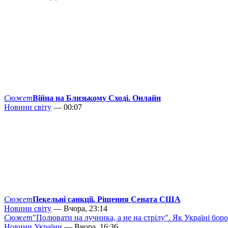
Сюжет
Війна на Близькому Сході. Онлайн
Новини світу
— 00:07
Сюжет
Пекельні санкції. Рішення Сената США
Новини світу
— Вчора, 23:14
Сюжет
"Полювати на лучника, а не на стрілу". Як Україні бор
Новини України
— Вчора, 16:36