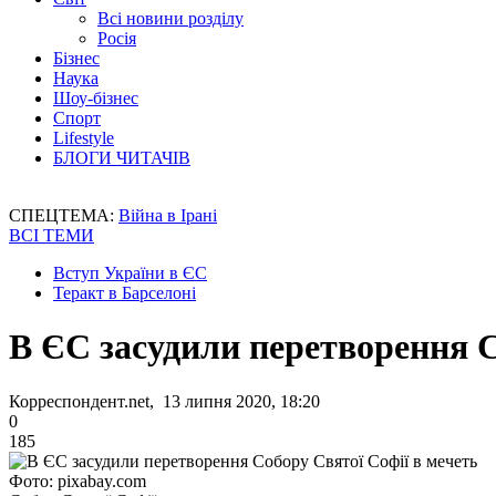
Всі новини розділу
Росія
Бізнес
Наука
Шоу-бізнес
Спорт
Lifestyle
БЛОГИ ЧИТАЧІВ
СПЕЦТЕМА:
Війна в Ірані
ВСІ ТЕМИ
Вступ України в ЄС
Теракт в Барселоні
В ЄС засудили перетворення С
Корреспондент.net, 13 липня 2020, 18:20
0
185
Фото: pixabay.com