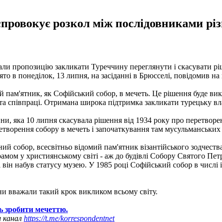
ровокує розкол між послідовниками різн
али пропозицію закликати Туреччину переглянути і скасувати р
то в понеділок, 13 липня, на засіданні в Брюсселі, повідомив на
 пам'ятник, як Софійський собор, в мечеть. Це рішення буде ви
 та співпраці. Отримана широка підтримка закликати турецьку вла
, яка 10 липня скасувала рішення від 1934 року про перетворен
етворення собору в мечеть і започаткування там мусульманських
й собор, всесвітньо відомий пам'ятник візантійського зодчества
ом у християнському світі - аж до будівлі Собору Святого Петра
і він набув статусу музею. У 1985 році Софійський собор в числ
ни вважали такий крок викликом всьому світу.
ть зробити мечеттю.
ш канал
https://t.me/korrespondentnet