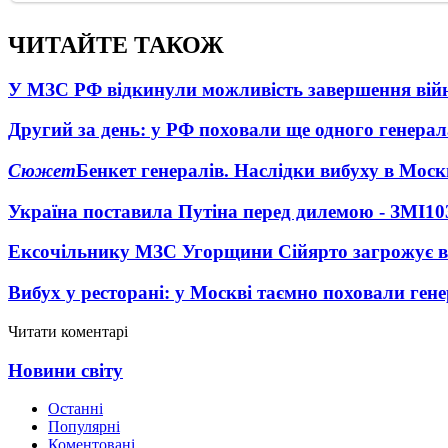
ЧИТАЙТЕ ТАКОЖ
У МЗС РФ відкинули можливість завершення вій
Другий за день: у РФ поховали ще одного генерал
Сюжет
Бенкет генералів. Наслідки вибуху в Моск
Україна поставила Путіна перед дилемою - ЗМІ
10
Ексочільнику МЗС Угорщини Сійярто загрожує в
Вибух у ресторані: у Москві таємно поховали ген
Читати коментарі
Новини світу
Останні
Популярні
Коментовані