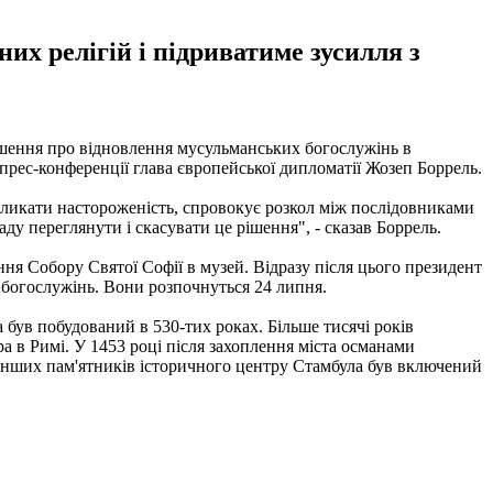
их релігій і підриватиме зусилля з
ішення про відновлення мусульманських богослужінь в
 прес-конференції глава європейської дипломатії Жозеп Боррель.
кликати настороженість, спровокує розкол між послідовниками
ду переглянути і скасувати це рішення", - сказав Боррель.
ня Собору Святої Софії в музей. Відразу після цього президент
 богослужінь. Вони розпочнуться 24 липня.
 був побудований в 530-тих роках. Більше тисячі років
 в Римі. У 1453 році після захоплення міста османами
і інших пам'ятників історичного центру Стамбула був включений