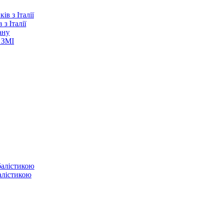
з Італії
ану
 ЗМІ
балістикою