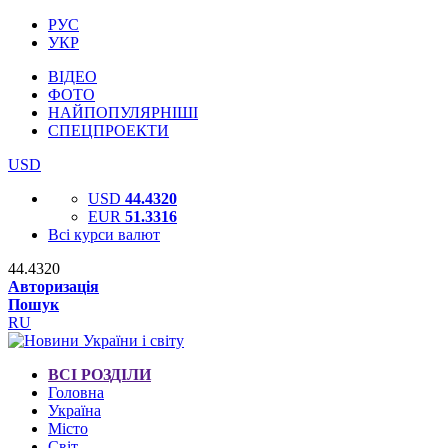
РУС
УКР
ВІДЕО
ФОТО
НАЙПОПУЛЯРНІШІ
СПЕЦПРОЕКТИ
USD
USD
44.4320
EUR
51.3316
Всі курси валют
44.4320
Авторизація
Пошук
RU
ВСІ РОЗДІЛИ
Головна
Україна
Місто
Світ