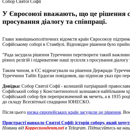
Собор Святої Софії
У Євросоюзі вважають, що це рішення сп
просування діалогу та співпраці.
Глави зовнішньополітичних відомств країн Євросоюзу підтрим
Софійському соборі в Стамбулі. Відповідне рішення було прийня
"Рада засудила рішення Туреччини перетворити такий важливий
різних релігій і підриватиме наші зусилля з просування діалогу
Таким чином, в ЄС відреагували на рішення Держради Туреччини
Туреччини Тайїп Ердоган повідомив, що підписав указ про пер
Довідка:
Собор Святої Софії - колишній патріарший православни
Софійський собор у Константинополі залишався найбільшим храм
Софійський собор був перепризначений як мечеть, а в 1935 роц
до складу Всесвітньої спадщини ЮНЕСКО.
Після цього
низка європейських країн засудили це рішення
. Во
Пристрасті навколо Святої Софії: історія собору, який хочу
Новини від
Корреспондент.net
в Telegram. Підписуйтесь на на