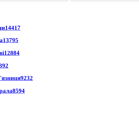
ни
14417
а
13795
ві
12884
392
'язниця
9232
ерала
8594