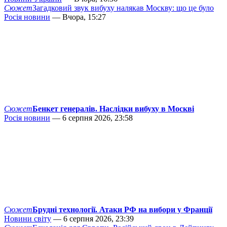
Сюжет
Загадковий звук вибуху налякав Москву: що це було
Росія новини
— Вчора, 15:27
Сюжет
Бенкет генералів. Наслідки вибуху в Москві
Росія новини
— 6 серпня 2026, 23:58
Сюжет
Брудні технології. Атаки РФ на вибори у Франції
Новини світу
— 6 серпня 2026, 23:39