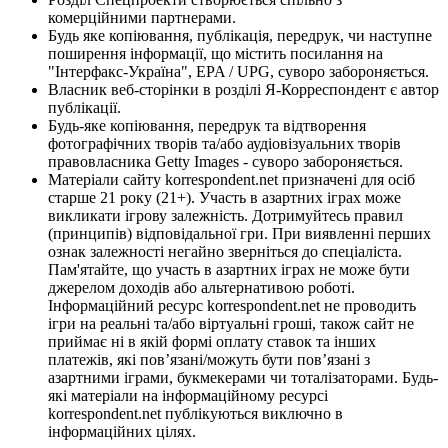
комерційними партнерами.
Будь яке копіювання, публікація, передрук, чи наступне
поширення інформації, що містить посилання на
"Інтерфакс-Україна", EPA / UPG, суворо забороняється.
Власник веб-сторінки в розділі Я-Корреспондент є автор
публікації.
Будь-яке копіювання, передрук та відтворення
фотографічних творів та/або аудіовізуальних творів
правовласника Getty Images - суворо забороняється.
Матеріали сайту korrespondent.net призначені для осіб
старше 21 року (21+). Участь в азартних іграх може
викликати ігрову залежність. Дотримуйтесь правил
(принципів) відповідальної гри. При виявленні перших
ознак залежності негайно зверніться до спеціаліста.
Пам'ятайте, що участь в азартних іграх не може бути
джерелом доходів або альтернативою роботі.
Інформаційний ресурс korrespondent.net не проводить
ігри на реальні та/або віртуальні гроші, також сайт не
приймає ні в якій формі оплату ставок та інших
платежів, які пов’язані/можуть бути пов’язані з
азартними іграми, букмекерами чи тоталізаторами. Будь-
які матеріали на інформаційному ресурсі
korrespondent.net публікуються виключно в
інформаційних цілях.