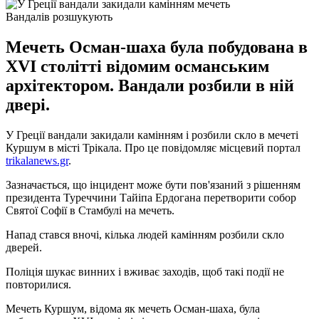
Вандалів розшукують
Мечеть Осман-шаха була побудована в
XVI столітті відомим османським
архітектором. Вандали розбили в ній
двері.
У Греції вандали закидали камінням і розбили скло в мечеті
Куршум в місті Трікала. Про це повідомляє місцевий портал
trikalanews.gr
.
Зазначається, що інцидент може бути пов'язаний з рішенням
президента Туреччини Тайіпа Ердогана перетворити собор
Святої Софії в Стамбулі на мечеть.
Напад стався вночі, кілька людей камінням розбили скло
дверей.
Поліція шукає винних і вживає заходів, щоб такі події не
повторилися.
Мечеть Куршум, відома як мечеть Осман-шаха, була