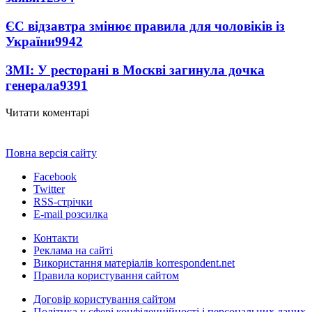
ЄС відзавтра змінює правила для чоловіків із
України
9942
ЗМІ: У ресторані в Москві загинула дочка
генерала
9391
Читати коментарі
Повна версія сайту
Facebook
Twitter
RSS-стрічки
E-mail розсилка
Контакти
Реклама на сайті
Використання матеріалів korrespondent.net
Правила користування сайтом
Договір користування сайтом
Політика у сфері конфіденційності і персональних даних