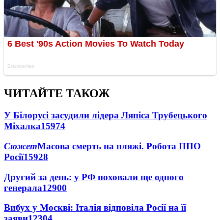
ЧИТАЙТЕ ТАКОЖ
У Білорусі засудили лідера Ляпіса Трубецького
Міхалка
15974
Сюжет
Масова смерть на пляжі. Робота ППО
Росії
15928
Другий за день: у РФ поховали ще одного
генерала
12900
Вибух у Москві: Італія відповіла Росії на її
заяви
12304