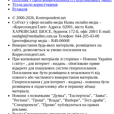
Угода щодо користування
Редакція
© 2000-2026, Korrespondent.net
Суб'єкт у сфері онлайн-медіа Назва онлайн-медіа –
«КореспонденТ.net» Адреса: 02091, місто Київ,
ХАРКІВСЬКЕ ШОСЕ, будинок 172-Б, офіс 208/1 E-mail:
sunlight@mediadim.com.ua
Телефон: 044-205-43-00
Ідентифікатор медіа – R40-06068
Використання будь-яких матеріалів, розміщених на
сайті, дозволяється за умови посилання на
Корреспондент.net.
При копіюванні матеріалів зі сторінки « Новини України
і світу» , для інтернет - видань - обов'язкове пряме
відкрите для пошукових систем гіперпосилання .
Посилання має бути розміщена в незалежності від
повного або часткового використання матеріалів.
Гіперпосилання ( для інтернет - видань) - повинна бути
розміщена в підзаголовку або в першому абзаці
матеріалу.
Новини з позначками "Думка", "Експертиза", "Заява",
"Регіони", "Гроші", "Влада", "Вибори", "Тест-драйв",
"Спецпроекти", "Промо" публікуються на правах
реклами.
Розділ Спецпроекти створюється спільно з