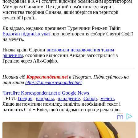
побудована в XVI столітті відомим османським архітектором
Мимаром Синаном. Це єдиний пам'ятник культури і
мистецтва творіння Синана, який зберігся на території
сучасної Греції.
Як відомо, недавно президент Туреччини Реджеп Тайіп
Ердоган підписав указ
про перетворення собору Святої Софії
на мечеть.
Низка країн Європи
висловили невдоволення таким
рішенням
, особливо відносини Анкари загострилися з
Грецією через Айя-Софію.
Новини від
Корреспондент.net
в Telegram. Підписуйтесь на
наш канал
https://t.me/korrespondentnet
Читайте Korrespondent.net в Google News
ТЕГИ:
Греция
,
вандалы
,
нападение
,
Собор
,
мечеть
Якщо ви помітили помилку, виділіть необхідний текст і
натисніть Ctrl + Enter, щоб повідомити про це редакцію.