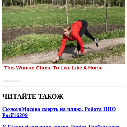
ЧИТАЙТЕ ТАКОЖ
Сюжет
Масова смерть на пляжі. Робота ППО
Росії
16209
У Білорусі засудили лідера Ляпіса Трубецького