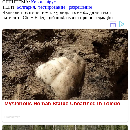
СПЕЦТЕМА:
Коронавірус
ТЕГИ:
Болгария
,
тестирование
,
разрешение
Якщо ви помітили помилку, виділіть необхідний текст і
натисніть Ctrl + Enter, щоб повідомити про це редакцію.