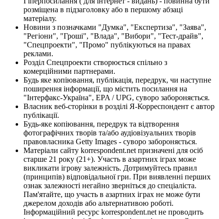
Гіперпосилання ( для інтернет - видань) - повинна бути
розміщена в підзаголовку або в першому абзаці
матеріалу.
Новини з позначками "Думка", "Експертиза", "Заява",
"Регіони", "Гроші", "Влада", "Вибори", "Тест-драйв",
"Спецпроекти", "Промо" публікуються на правах
реклами.
Розділ Спецпроекти створюється спільно з
комерційними партнерами.
Будь яке копіювання, публікація, передрук, чи наступне
поширення інформації, що містить посилання на
"Інтерфакс-Україна", EPA / UPG, суворо забороняється.
Власник веб-сторінки в розділі Я-Корреспондент є автор
публікації.
Будь-яке копіювання, передрук та відтворення
фотографічних творів та/або аудіовізуальних творів
правовласника Getty Images - суворо забороняється.
Матеріали сайту korrespondent.net призначені для осіб
старше 21 року (21+). Участь в азартних іграх може
викликати ігрову залежність. Дотримуйтесь правил
(принципів) відповідальної гри. При виявленні перших
ознак залежності негайно зверніться до спеціаліста.
Пам'ятайте, що участь в азартних іграх не може бути
джерелом доходів або альтернативою роботі.
Інформаційний ресурс korrespondent.net не проводить