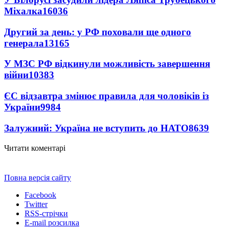
Міхалка
16036
Другий за день: у РФ поховали ще одного
генерала
13165
У МЗС РФ відкинули можливість завершення
війни
10383
ЄС відзавтра змінює правила для чоловіків із
України
9984
Залужний: Україна не вступить до НАТО
8639
Читати коментарі
Повна версія сайту
Facebook
Twitter
RSS-стрічки
E-mail розсилка