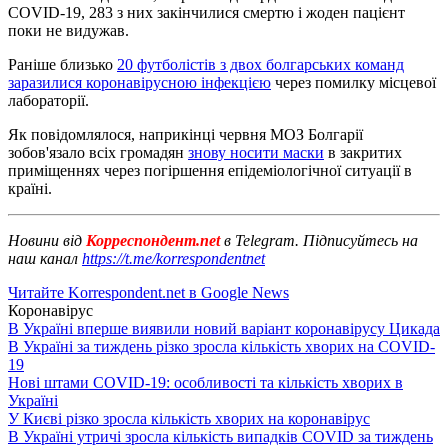
COVID-19, 283 з них закінчилися смертю і жоден пацієнт
поки не видужав.
Раніше близько
20 футболістів з двох болгарських команд
заразилися коронавірусною інфекцією
через помилку місцевої
лабораторії.
Як повідомлялося, наприкінці червня МОЗ Болгарії
зобов'язало всіх громадян
знову носити маски
в закритих
приміщеннях через погіршення епідеміологічної ситуації в
країні.
Новини від
Корреспондент.net
в Telegram. Підписуйтесь на
наш канал
https://t.me/korrespondentnet
Читайте Korrespondent.net в Google News
Коронавірус
В Україні вперше виявили новий варіант коронавірусу Цикада
В Україні за тиждень різко зросла кількість хворих на COVID-
19
Нові штами COVID-19: особливості та кількість хворих в
Україні
У Києві різко зросла кількість хворих на коронавірус
В Україні утричі зросла кількість випадків COVID за тиждень