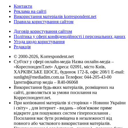
Контакти
Реклама на сайті
Використання матеріалів korrespondent.net
Правила користування сайтом
Договір користування сайтом
Політика у сфері конфіденційності і персональних даних
Угода щодо користування
Редакція
© 2000-2026, Korrespondent.net
Суб'єкт у сфері онлайн-медіа Назва онлайн-медіа –
«КореспонденТ.net» Адреса: 02091, місто Київ,
ХАРКІВСЬКЕ ШОСЕ, будинок 172-Б, офіс 208/1 E-mail:
sunlight@mediadim.com.ua
Телефон: 044-205-43-00
Ідентифікатор медіа – R40-06068
Використання будь-яких матеріалів, розміщених на
сайті, дозволяється за умови посилання на
Корреспондент.net.
При копіюванні матеріалів зі сторінки « Новини України
і світу» , для інтернет - видань - обов'язкове пряме
відкрите для пошукових систем гіперпосилання .
Посилання має бути розміщена в незалежності від
повного або часткового використання матеріалів.