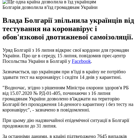
Болгарія дозволила в'їзд громадянам України
Влада Болгарії звільнила українців від
тестування на коронавірус і
обов'язкової двотижневої самоізоляції.
Уряд Болгарії з 16 липня відкриє свої кордони для громадян
України. Про це в середу, 15 липня, повідомив прес-центр
Посольства України в Болгарії у
Facebook
.
Зазначається, що українцям при в'їзді в країну не потрібно
здавати тест на коронавірус і сидіти 14 днів у карантині.
"Водночас, згідно з рішенням Міністра охорони здоров'я РБ
від 15.07.2020 № РД-01-405, починаючи з 16 липня
громадянам України дозволено в'їжджати на територію
Болгарії без проходження 14-денного карантину і без тесту на
коронавірус", - зазначено в повідомленні.
При цьому дію надзвичайної епідемічної ситуації в Болгарії
продовжили до 31 липня.
За останніми даними, в країні підтверджено 7645 випадків