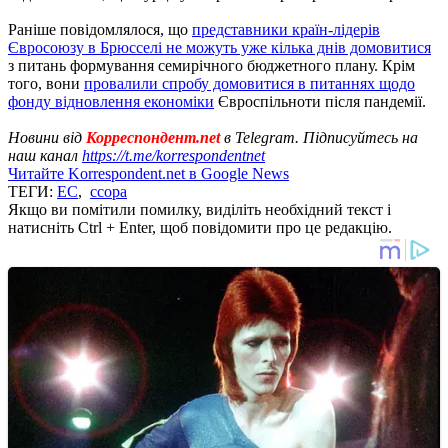
Раніше повідомлялося, що
представники країн-лідерів
Євросоюзу в Брюсселі не можуть уже кілька днів домовитися
з питань формування семирічного бюджетного плану. Крім
того, вони
провалили спробу домовитися в питаннях щодо
фонду відновлення економіки
Євроспільноти після пандемії.
Новини від
Корреспондент.net
в Telegram. Підписуйтесь на
наш канал
https://t.me/korrespondentnet
Читайте Korrespondent.net в Google News
ТЕГИ:
ЕС
,
ссора
Якщо ви помітили помилку, виділіть необхідний текст і
натисніть Ctrl + Enter, щоб повідомити про це редакцію.