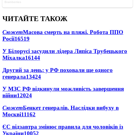
ЧИТАЙТЕ ТАКОЖ
Сюжет
Масова смерть на пляжі. Робота ППО
Росії
16519
У Білорусі засудили лідера Ляпіса Трубецького
Міхалка
16144
Другий за день: у РФ поховали ще одного
генерала
13424
У МЗС РФ відкинули можливість завершення
війни
12024
Сюжет
Бенкет генералів. Наслідки вибуху в
Москві
11162
ЄС відзавтра змінює правила для чоловіків із
України
10052