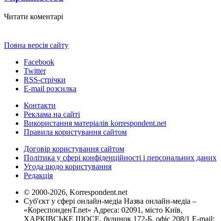
Читати коментарі
Повна версія сайту
Facebook
Twitter
RSS-стрічки
E-mail розсилка
Контакти
Реклама на сайті
Використання матеріалів korrespondent.net
Правила користування сайтом
Договір користування сайтом
Політика у сфері конфіденційності і персональних даних
Угода щодо користування
Редакція
© 2000-2026, Korrespondent.net
Суб'єкт у сфері онлайн-медіа Назва онлайн-медіа –
«КореспонденТ.net» Адреса: 02091, місто Київ,
ХАРКІВСЬКЕ ШОСЕ, будинок 172-Б, офіс 208/1 E-mail: