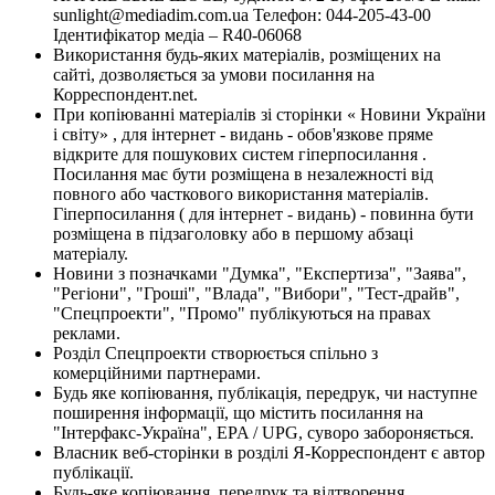
sunlight@mediadim.com.ua
Телефон: 044-205-43-00
Ідентифікатор медіа – R40-06068
Використання будь-яких матеріалів, розміщених на
сайті, дозволяється за умови посилання на
Корреспондент.net.
При копіюванні матеріалів зі сторінки « Новини України
і світу» , для інтернет - видань - обов'язкове пряме
відкрите для пошукових систем гіперпосилання .
Посилання має бути розміщена в незалежності від
повного або часткового використання матеріалів.
Гіперпосилання ( для інтернет - видань) - повинна бути
розміщена в підзаголовку або в першому абзаці
матеріалу.
Новини з позначками "Думка", "Експертиза", "Заява",
"Регіони", "Гроші", "Влада", "Вибори", "Тест-драйв",
"Спецпроекти", "Промо" публікуються на правах
реклами.
Розділ Спецпроекти створюється спільно з
комерційними партнерами.
Будь яке копіювання, публікація, передрук, чи наступне
поширення інформації, що містить посилання на
"Інтерфакс-Україна", EPA / UPG, суворо забороняється.
Власник веб-сторінки в розділі Я-Корреспондент є автор
публікації.
Будь-яке копіювання, передрук та відтворення