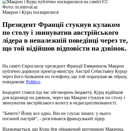
Фото: m.minval.az
Макрон і Курц посварилися
Президент Франції стукнув кулаком
по столу і звинуватив австрійського
лідера в неналежній поведінці через те,
що той відійшов відповісти на дзвінок.
На саміті Євросоюзу президент Франції Емманюель Макрон
публічно дорікнув прем'єр-міністру Австрії Себастьяну Курцу
через його базікання по телефону, що той порахував як образу,
повідомляє
Politico
.
Інцидент стався під час обговорень бюджету. Курц відійшов
для відповіді на дзвінок, через що Макрон стукнув по столу і
звинуватив австрійського колегу в недисциплінованості.
"Бачите? Йому все одно. Він не слухає інших: у нього
поганий настрій", - розгнівався французький лідер.
Відзначається, що Курц був ображений риторикою Макрона.