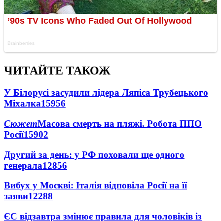
ЧИТАЙТЕ ТАКОЖ
У Білорусі засудили лідера Ляпіса Трубецького
Міхалка
15956
Сюжет
Масова смерть на пляжі. Робота ППО
Росії
15902
Другий за день: у РФ поховали ще одного
генерала
12856
Вибух у Москві: Італія відповіла Росії на її
заяви
12288
ЄС відзавтра змінює правила для чоловіків із