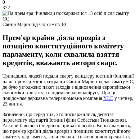
0
372
Санна Марін під час саміту ЄС
Прем'єр країни діяла врозріз з
позицією конституційного комітету
парламенту, коли схвалила взяття
кредитів, вважають автори скарг.
Тринадцять людей подали скаргу канцлеру юстиції Фінляндії
на дії прем'єр-міністра країни Санни Марін під час саміту ЄС,
де було узгоджено пакет заходів з відновлення європейської
економіки в зв'язку з пандемією коронавірусу. Про це
повідомляє державна телерадіомовна компанія
YLE
у четвер,
23 липня.
Зазначено, що серед тих, хто поскаржилися, депутат
парламенту від партії Істинні фіни Себастьян Тюнккюнен.
Автори більшості звернень приватні особи. Вони вважають,
що прем'єр країни діяла врозріз з позицією конституційного
комітету парламенту, коли схвалила взяття нових кредитів у