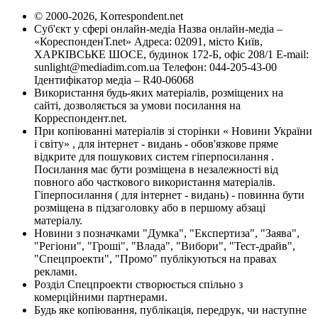
© 2000-2026, Korrespondent.net
Суб'єкт у сфері онлайн-медіа Назва онлайн-медіа –
«КореспонденТ.net» Адреса: 02091, місто Київ,
ХАРКІВСЬКЕ ШОСЕ, будинок 172-Б, офіс 208/1 E-mail:
sunlight@mediadim.com.ua
Телефон: 044-205-43-00
Ідентифікатор медіа – R40-06068
Використання будь-яких матеріалів, розміщених на
сайті, дозволяється за умови посилання на
Корреспондент.net.
При копіюванні матеріалів зі сторінки « Новини України
і світу» , для інтернет - видань - обов'язкове пряме
відкрите для пошукових систем гіперпосилання .
Посилання має бути розміщена в незалежності від
повного або часткового використання матеріалів.
Гіперпосилання ( для інтернет - видань) - повинна бути
розміщена в підзаголовку або в першому абзаці
матеріалу.
Новини з позначками "Думка", "Експертиза", "Заява",
"Регіони", "Гроші", "Влада", "Вибори", "Тест-драйв",
"Спецпроекти", "Промо" публікуються на правах
реклами.
Розділ Спецпроекти створюється спільно з
комерційними партнерами.
Будь яке копіювання, публікація, передрук, чи наступне