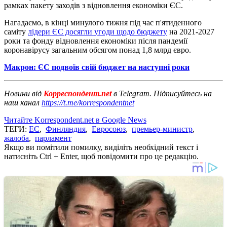
рамках пакету заходів з відновлення економіки ЄС.
Нагадаємо, в кінці минулого тижня під час п'ятиденного
саміту
лідери ЄС досягли угоди щодо бюджету
на 2021-2027
роки та фонду відновлення економіки після пандемії
коронавірусу загальним обсягом понад 1,8 млрд євро.
Макрон: ЄС подвоїв свій бюджет на наступні роки
Новини від
Корреспондент.net
в Telegram. Підписуйтесь на
наш канал
https://t.me/korrespondentnet
Читайте Korrespondent.net в Google News
ТЕГИ:
ЕС
,
Финляндия
,
Евросоюз
,
премьер-министр
,
жалоба
,
парламент
Якщо ви помітили помилку, виділіть необхідний текст і
натисніть Ctrl + Enter, щоб повідомити про це редакцію.