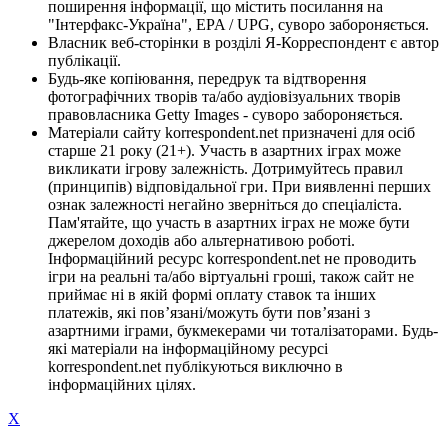
поширення інформації, що містить посилання на
"Інтерфакс-Україна", EPA / UPG, суворо забороняється.
Власник веб-сторінки в розділі Я-Корреспондент є автор
публікації.
Будь-яке копіювання, передрук та відтворення
фотографічних творів та/або аудіовізуальних творів
правовласника Getty Images - суворо забороняється.
Матеріали сайту korrespondent.net призначені для осіб
старше 21 року (21+). Участь в азартних іграх може
викликати ігрову залежність. Дотримуйтесь правил
(принципів) відповідальної гри. При виявленні перших
ознак залежності негайно зверніться до спеціаліста.
Пам'ятайте, що участь в азартних іграх не може бути
джерелом доходів або альтернативою роботі.
Інформаційний ресурс korrespondent.net не проводить
ігри на реальні та/або віртуальні гроші, також сайт не
приймає ні в якій формі оплату ставок та інших
платежів, які пов’язані/можуть бути пов’язані з
азартними іграми, букмекерами чи тоталізаторами. Будь-
які матеріали на інформаційному ресурсі
korrespondent.net публікуються виключно в
інформаційних цілях.
X