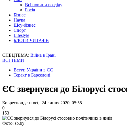
Всі новини розділу
Росія
Бізнес
Наука
Шоу-бізнес
Спорт
Lifestyle
БЛОГИ ЧИТАЧІВ
СПЕЦТЕМА:
Війна в Ірані
ВСІ ТЕМИ
Вступ України в ЄС
Теракт в Барселоні
ЄС звернувся до Білорусі стос
Корреспондент.net, 24 липня 2020, 05:55
0
153
Фото: sb.by