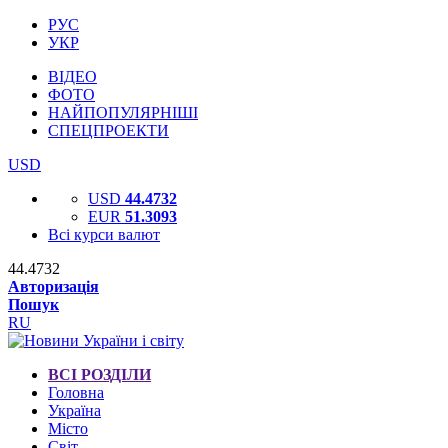
РУС
УКР
ВІДЕО
ФОТО
НАЙПОПУЛЯРНІШІ
СПЕЦПРОЕКТИ
USD
USD
44.4732
EUR
51.3093
Всі курси валют
44.4732
Авторизація
Пошук
RU
ВСІ РОЗДІЛИ
Головна
Україна
Місто
Світ