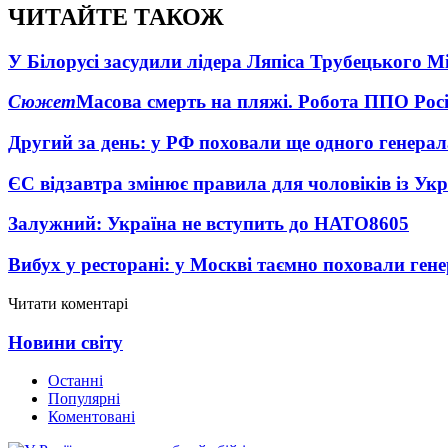
ЧИТАЙТЕ ТАКОЖ
У Білорусі засудили лідера Ляпіса Трубецького М
Сюжет
Масова смерть на пляжі. Робота ППО Росі
Другий за день: у РФ поховали ще одного генерал
ЄС відзавтра змінює правила для чоловіків із Ук
Залужний: Україна не вступить до НАТО
8605
Вибух у ресторані: у Москві таємно поховали ген
Читати коментарі
Новини світу
Останні
Популярні
Коментовані