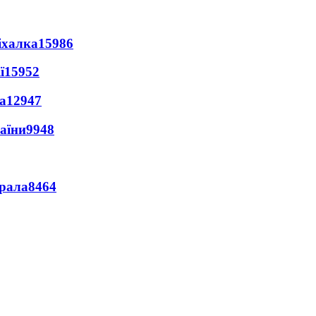
іхалка
15986
ї
15952
а
12947
раїни
9948
ерала
8464