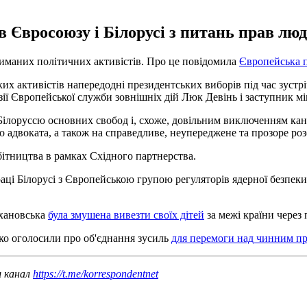
 Євросоюзу і Білорусі з питань прав люд
риманих політичних активістів. Про це повідомила
Європейська 
их активістів напередодні президентських виборів під час зустрі
ії Європейської служби зовнішніх дій Люк Девінь і заступник мі
Білоруссю основних свобод і, схоже, довільним виключенням кан
о адвоката, а також на справедливе, неупереджене та прозоре роз
ітництва в рамках Східного партнерства.
ці Білорусі з Європейською групою регуляторів ядерної безпеки 
ихановська
була змушена вивезти своїх дітей
за межі країни через п
ико оголосили про об'єднання зусиль
для перемоги над чинним п
ш канал
https://t.me/korrespondentnet