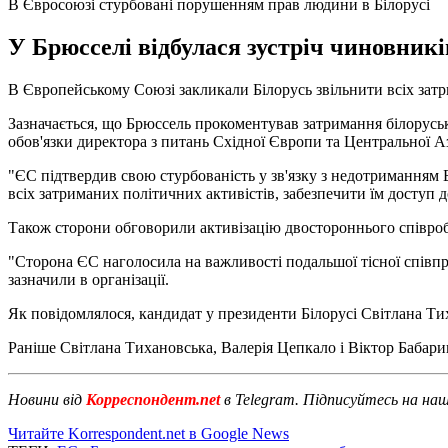
В Євросоюзі стурбовані порушенням прав людини в Білорусі
У Брюсселі відбулася зустріч чиновників
В Європейському Союзі закликали Білорусь звільнити всіх зат
Зазначається, що Брюссель прокоментував затримання білоруськ
обов'язки директора з питань Східної Європи та Центральної Аз
"ЄС підтвердив свою стурбованість у зв'язку з недотриманням 
всіх затриманих політичних активістів, забезпечити їм доступ д
Також сторони обговорили активізацію двостороннього співроб
"Сторона ЄС наголосила на важливості подальшої тісної співпра
зазначили в організації.
Як повідомлялося, кандидат у президенти Білорусі Світлана Т
Раніше Світлана Тихановська, Валерія Цепкало і Віктор Бабар
Новини від
Корреспондент.net
в Telegram. Підписуйтесь на на
Читайте Korrespondent.net в Google News