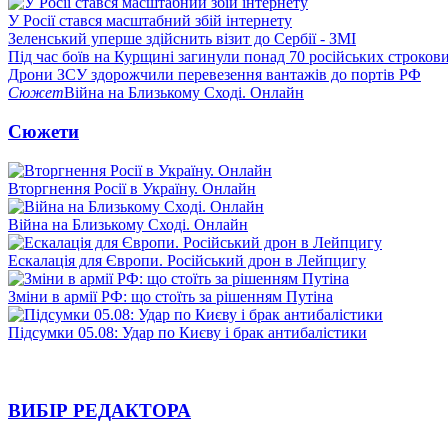
У Росії стався масштабний збій інтернету
Зеленський уперше здійснить візит до Сербії - ЗМІ
Під час боїв на Курщині загинули понад 70 російських строкови
Дрони ЗСУ здорожчили перевезення вантажів до портів РФ
Сюжет
Війна на Близькому Сході. Онлайн
Сюжети
Вторгнення Росії в Україну. Онлайн
Війна на Близькому Сході. Онлайн
Ескалація для Європи. Російський дрон в Лейпцигу
Зміни в армії РФ: що стоїть за рішенням Путіна
Підсумки 05.08: Удар по Києву і брак антибалістики
ВИБІР РЕДАКТОРА