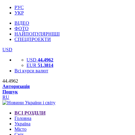
РУС
УКР
ВІДЕО
ФОТО
НАЙПОПУЛЯРНІШІ
СПЕЦПРОЕКТИ
USD
USD
44.4962
EUR
51.3814
Всі курси валют
44.4962
Авторизація
Пошук
RU
ВСІ РОЗДІЛИ
Головна
Україна
Місто
Світ