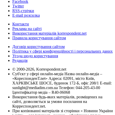
Facebook
Twitter
RSS-стрічки
E-mail розсилка
Контакти
Реклама на сайті
Використання матеріалів korrespondent.net
Правила користування сайтом
Договір користування сайтом
Політика у сфері конфіденційності і персональних даних
Угода щодо користування
Редакція
© 2000-2026, Korrespondent.net
Суб'єкт у сфері онлайн-медіа Назва онлайн-медіа –
«КореспонденТ.net» Адреса: 02091, місто Київ,
ХАРКІВСЬКЕ ШОСЕ, будинок 172-Б, офіс 208/1 E-mail:
sunlight@mediadim.com.ua
Телефон: 044-205-43-00
Ідентифікатор медіа – R40-06068
Використання будь-яких матеріалів, розміщених на
сайті, дозволяється за умови посилання на
Корреспондент.net.
При копіюванні матеріалів зі сторінки « Новини України