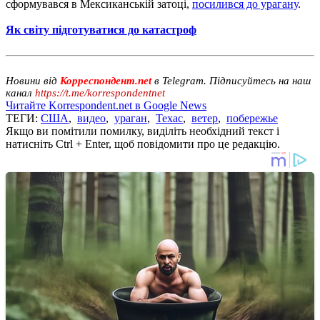
сформувався в Мексиканській затоці,
посилився до урагану
.
Як світу підготуватися до катастроф
Новини від
Корреспондент.net
в Telegram. Підписуйтесь на наш
канал
https://t.me/korrespondentnet
Читайте Korrespondent.net в Google News
ТЕГИ:
США
,
видео
,
ураган
,
Техас
,
ветер
,
побережье
Якщо ви помітили помилку, виділіть необхідний текст і
натисніть Ctrl + Enter, щоб повідомити про це редакцію.