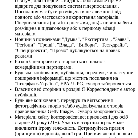
і світу» , для інтернет - видань - обов'язкове пряме
відкрите для пошукових систем гіперпосилання .
Посилання має бути розміщена в незалежності від
повного або часткового використання матеріалів.
Гіперпосилання ( для інтернет - видань) - повинна бути
розміщена в підзаголовку або в першому абзаці
матеріалу.
Новини з позначками "Думка", "Експертиза", "Заява",
"Регіони", "Гроші", "Влада", "Вибори", "Тест-драйв",
"Спецпроекти", "Промо" публікуються на правах
реклами.
Розділ Спецпроекти створюється спільно з
комерційними партнерами.
Будь яке копіювання, публікація, передрук, чи наступне
поширення інформації, що містить посилання на
"Інтерфакс-Україна", EPA / UPG, суворо забороняється.
Власник веб-сторінки в розділі Я-Корреспондент є автор
публікації.
Будь-яке копіювання, передрук та відтворення
фотографічних творів та/або аудіовізуальних творів
правовласника Getty Images - суворо забороняється.
Матеріали сайту korrespondent.net призначені для осіб
старше 21 року (21+). Участь в азартних іграх може
викликати ігрову залежність. Дотримуйтесь правил
(принципів) відповідальної гри. При виявленні перших