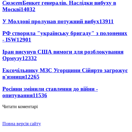
Сюжет
Бенкет генералів. Наслідки вибуху в
Москві
14032
У Молдові пролунав потужний вибух
13911
РФ створила "українську бригаду" з полонених
- ISW
12901
Іран висунув США вимоги для розблокування
Ормузу
12332
Ексочільнику МЗС Угорщини Сійярто загрожує
в'язниця
12265
Росіяни змінили ставлення до війни -
опитування
11536
Читати коментарі
Повна версія сайту