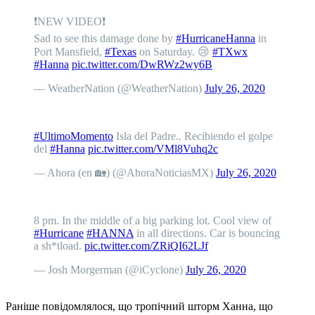
❗️NEW VIDEO❗️
Sad to see this damage done by
#HurricaneHanna
in
Port Mansfield,
#Texas
on Saturday. 😢
#TXwx
#Hanna
pic.twitter.com/DwRWz2wy6B
— WeatherNation (@WeatherNation)
July 26, 2020
#UltimoMomento
Isla del Padre.. Recibiendo el golpe
del
#Hanna
pic.twitter.com/VMl8Vuhq2c
— Ahora (en 🏡) (@AhoraNoticiasMX)
July 26, 2020
8 pm. In the middle of a big parking lot. Cool view of
#Hurricane
#HANNA
in all directions. Car is bouncing
a sh*tload.
pic.twitter.com/ZRiQI62LJf
— Josh Morgerman (@iCyclone)
July 26, 2020
Раніше повідомлялося, що тропічний шторм Ханна, що