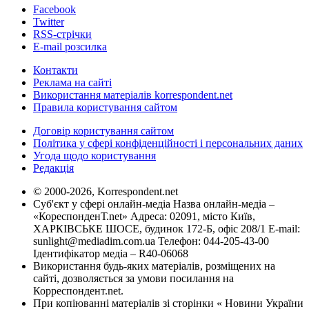
Facebook
Twitter
RSS-стрічки
E-mail розсилка
Контакти
Реклама на сайті
Використання матеріалів korrespondent.net
Правила користування сайтом
Договір користування сайтом
Політика у сфері конфіденційності і персональних даних
Угода щодо користування
Редакція
© 2000-2026, Korrespondent.net
Суб'єкт у сфері онлайн-медіа Назва онлайн-медіа –
«КореспонденТ.net» Адреса: 02091, місто Київ,
ХАРКІВСЬКЕ ШОСЕ, будинок 172-Б, офіс 208/1 E-mail:
sunlight@mediadim.com.ua
Телефон: 044-205-43-00
Ідентифікатор медіа – R40-06068
Використання будь-яких матеріалів, розміщених на
сайті, дозволяється за умови посилання на
Корреспондент.net.
При копіюванні матеріалів зі сторінки « Новини України