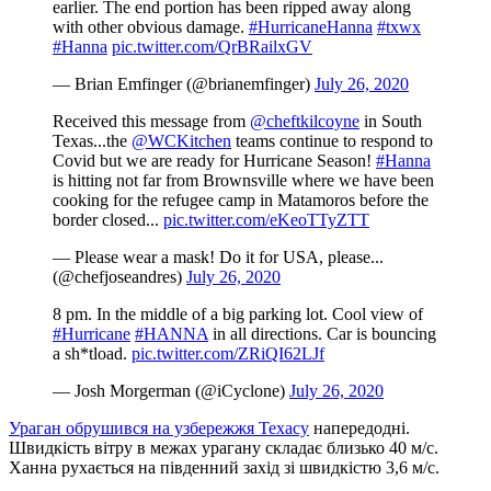
earlier. The end portion has been ripped away along
with other obvious damage.
#HurricaneHanna
#txwx
#Hanna
pic.twitter.com/QrBRailxGV
— Brian Emfinger (@brianemfinger)
July 26, 2020
Received this message from
@cheftkilcoyne
in South
Texas...the
@WCKitchen
teams continue to respond to
Covid but we are ready for Hurricane Season!
#Hanna
is hitting not far from Brownsville where we have been
cooking for the refugee camp in Matamoros before the
border closed...
pic.twitter.com/eKeoTTyZTT
— Please wear a mask! Do it for USA, please...
(@chefjoseandres)
July 26, 2020
8 pm. In the middle of a big parking lot. Cool view of
#Hurricane
#HANNA
in all directions. Car is bouncing
a sh*tload.
pic.twitter.com/ZRiQI62LJf
— Josh Morgerman (@iCyclone)
July 26, 2020
Ураган обрушився на узбережжя Техасу
напередодні.
Швидкість вітру в межах урагану складає близько 40 м/с.
Ханна рухається на південний захід зі швидкістю 3,6 м/с.