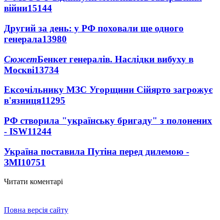
війни
15144
Другий за день: у РФ поховали ще одного
генерала
13980
Сюжет
Бенкет генералів. Наслідки вибуху в
Москві
13734
Ексочільнику МЗС Угорщини Сійярто загрожує
в'язниця
11295
РФ створила "українську бригаду" з полонених
- ISW
11244
Україна поставила Путіна перед дилемою -
ЗМІ
10751
Читати коментарі
Повна версія сайту