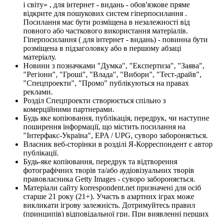
і світу» , для інтернет - видань - обов'язкове пряме
відкрите для пошукових систем гіперпосилання .
Посилання має бути розміщена в незалежності від
повного або часткового використання матеріалів.
Гіперпосилання ( для інтернет - видань) - повинна бути
розміщена в підзаголовку або в першому абзаці
матеріалу.
Новини з позначками "Думка", "Експертиза", "Заява",
"Регіони", "Гроші", "Влада", "Вибори", "Тест-драйв",
"Спецпроекти", "Промо" публікуються на правах
реклами.
Розділ Спецпроекти створюється спільно з
комерційними партнерами.
Будь яке копіювання, публікація, передрук, чи наступне
поширення інформації, що містить посилання на
"Інтерфакс-Україна", EPA / UPG, суворо забороняється.
Власник веб-сторінки в розділі Я-Корреспондент є автор
публікації.
Будь-яке копіювання, передрук та відтворення
фотографічних творів та/або аудіовізуальних творів
правовласника Getty Images - суворо забороняється.
Матеріали сайту korrespondent.net призначені для осіб
старше 21 року (21+). Участь в азартних іграх може
викликати ігрову залежність. Дотримуйтесь правил
(принципів) відповідальної гри. При виявленні перших