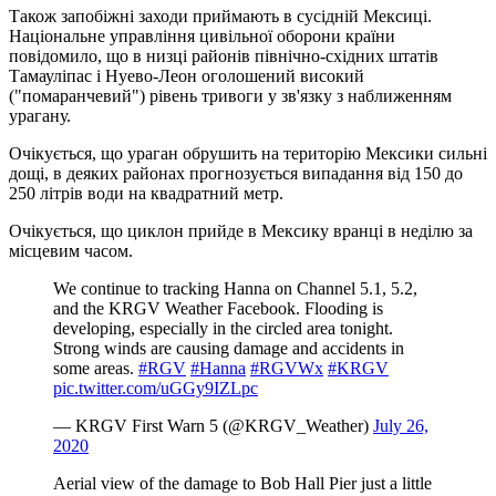
Також запобіжні заходи приймають в сусідній Мексиці.
Національне управління цивільної оборони країни
повідомило, що в низці районів північно-східних штатів
Тамауліпас і Нуево-Леон оголошений високий
("помаранчевий") рівень тривоги у зв'язку з наближенням
урагану.
Очікується, що ураган обрушить на територію Мексики сильні
дощі, в деяких районах прогнозується випадання від 150 до
250 літрів води на квадратний метр.
Очікується, що циклон прийде в Мексику вранці в неділю за
місцевим часом.
We continue to tracking Hanna on Channel 5.1, 5.2,
and the KRGV Weather Facebook. Flooding is
developing, especially in the circled area tonight.
Strong winds are causing damage and accidents in
some areas.
#RGV
#Hanna
#RGVWx
#KRGV
pic.twitter.com/uGGy9IZLpc
— KRGV First Warn 5 (@KRGV_Weather)
July 26,
2020
Aerial view of the damage to Bob Hall Pier just a little