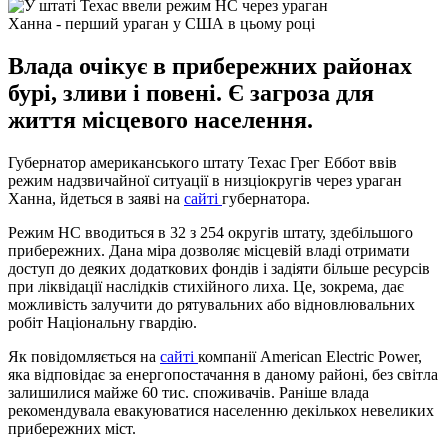
Ханна - перший ураган у США в цьому році
Влада очікує в прибережних районах
бурі, зливи і повені. Є загроза для
життя місцевого населення.
Губернатор американського штату Техас Грег Еббот ввів
режим надзвичайної ситуації в низціокругів через ураган
Ханна, йдеться в заяві на
сайті
губернатора.
Режим НС вводиться в 32 з 254 округів штату, здебільшого
прибережних. Дана міра дозволяє місцевій владі отримати
доступ до деяких додаткових фондів і задіяти більше ресурсів
при ліквідації наслідків стихійного лиха. Це, зокрема, дає
можливість залучити до рятувальних або відновлювальних
робіт Національну гвардію.
Як повідомляється на
сайті
компанії American Electric Power,
яка відповідає за енергопостачання в даному районі, без світла
залишилися майже 60 тис. споживачів. Раніше влада
рекомендувала евакуюватися населенню декількох невеликих
прибережних міст.