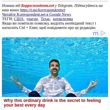
Новини від
Корреспондент.net
у Telegram. Підписуйтесь на
наш канал
https://t.me/korrespondentnet
Читайте Korrespondent.net в Google News
ТЕГИ:
США
,
ураган
,
Техас
,
катаклизмы
Якщо ви помітили помилку, виділіть необхідний текст і
натисніть Ctrl + Enter, щоб повідомити про це редакцію.