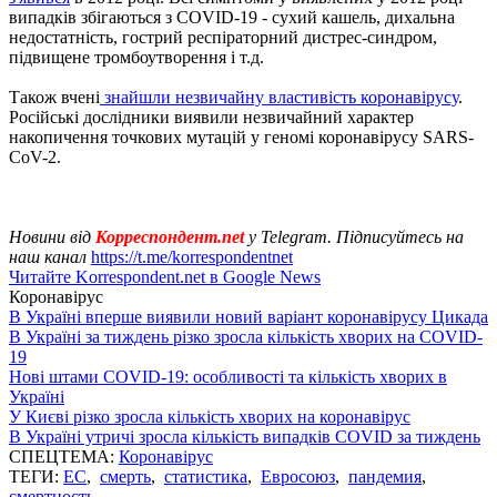
випадків збігаються з COVID-19 - сухий кашель, дихальна
недостатність, гострий респіраторний дистрес-синдром,
підвищене тромбоутворення і т.д.
Також вчені
знайшли незвичайну властивість коронавірусу
.
Російські дослідники виявили незвичайний характер
накопичення точкових мутацій у геномі коронавірусу SARS-
CoV-2.
Новини від
Корреспондент.net
у Telegram. Підписуйтесь на
наш канал
https://t.me/korrespondentnet
Читайте Korrespondent.net в Google News
Коронавірус
В Україні вперше виявили новий варіант коронавірусу Цикада
В Україні за тиждень різко зросла кількість хворих на COVID-
19
Нові штами COVID-19: особливості та кількість хворих в
Україні
У Києві різко зросла кількість хворих на коронавірус
В Україні утричі зросла кількість випадків COVID за тиждень
СПЕЦТЕМА:
Коронавірус
ТЕГИ:
ЕС
,
смерть
,
статистика
,
Евросоюз
,
пандемия
,
смертность