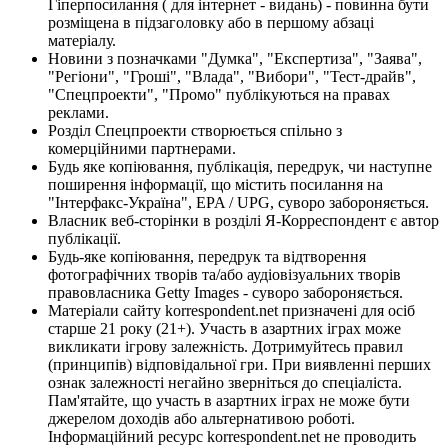
Гіперпосилання ( для інтернет - видань) - повинна бути
розміщена в підзаголовку або в першому абзаці
матеріалу.
Новини з позначками "Думка", "Експертиза", "Заява",
"Регіони", "Гроші", "Влада", "Вибори", "Тест-драйв",
"Спецпроекти", "Промо" публікуються на правах
реклами.
Розділ Спецпроекти створюється спільно з
комерційними партнерами.
Будь яке копіювання, публікація, передрук, чи наступне
поширення інформації, що містить посилання на
"Інтерфакс-Україна", EPA / UPG, суворо забороняється.
Власник веб-сторінки в розділі Я-Корреспондент є автор
публікації.
Будь-яке копіювання, передрук та відтворення
фотографічних творів та/або аудіовізуальних творів
правовласника Getty Images - суворо забороняється.
Матеріали сайту korrespondent.net призначені для осіб
старше 21 року (21+). Участь в азартних іграх може
викликати ігрову залежність. Дотримуйтесь правил
(принципів) відповідальної гри. При виявленні перших
ознак залежності негайно зверніться до спеціаліста.
Пам'ятайте, що участь в азартних іграх не може бути
джерелом доходів або альтернативою роботі.
Інформаційний ресурс korrespondent.net не проводить