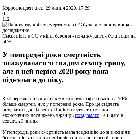
Корреспондент.net, 29 липня 2020, 17:39
0
112
Смертність в ЄС у кінці березня - початку квітня була вища на
50%
У попередні роки смертність
знижувалася зі спадом сезону грипу,
але в цей період 2020 року вона
піднялася до піку.
З 30 березня по 6 квітня в Європі було зафіксовано на 50%
більше смертей, ніж у попередні роки. Про це свідчать
результати дослідження Націнституту статистики і
економічних досліджень Франції,
повідомляє
Le Figaro в
середу, 29 липня.
У попередні роки смертність мала тенденцію до зниження в
березні після сезонних епізодів грипу, але цьогоріч вона,