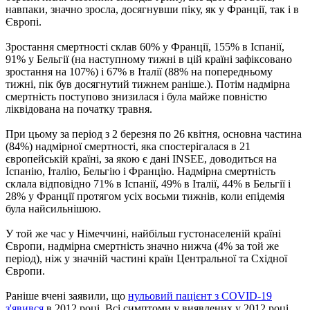
навпаки, значно зросла, досягнувши піку, як у Франції, так і в
Європі.
Зростання смертності склав 60% у Франції, 155% в Іспанії,
91% у Бельгії (на наступному тижні в цій країні зафіксовано
зростання на 107%) і 67% в Італії (88% на попередньому
тижні, пік був досягнутий тижнем раніше.). Потім надмірна
смертність поступово знизилася і була майже повністю
ліквідована на початку травня.
При цьому за період з 2 березня по 26 квітня, основна частина
(84%) надмірної смертності, яка спостерігалася в 21
європейській країні, за якою є дані INSEE, доводиться на
Іспанію, Італію, Бельгію і Францію. Надмірна смертність
склала відповідно 71% в Іспанії, 49% в Італії, 44% в Бельгії і
28% у Франції протягом усіх восьми тижнів, коли епідемія
була найсильнішою.
У той же час у Німеччині, найбільш густонаселеній країні
Європи, надмірна смертність значно нижча (4% за той же
період), ніж у значній частині країн Центральної та Східної
Європи.
Раніше вчені заявили, що
нульовий пацієнт з COVID-19
з'явився
в 2012 році. Всі симптоми у виявлених у 2012 році