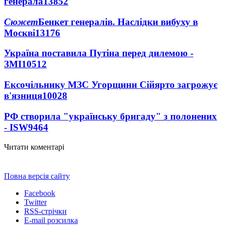
генерала
13852
Сюжет
Бенкет генералів. Наслідки вибуху в
Москві
13176
Україна поставила Путіна перед дилемою -
ЗМІ
10512
Ексочільнику МЗС Угорщини Сійярто загрожує
в'язниця
10028
РФ створила "українську бригаду" з полонених
- ISW
9464
Читати коментарі
Повна версія сайту
Facebook
Twitter
RSS-стрічки
E-mail розсилка