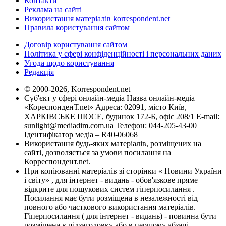
Контакти
Реклама на сайті
Використання матеріалів korrespondent.net
Правила користування сайтом
Договір користування сайтом
Політика у сфері конфіденційності і персональних даних
Угода щодо користування
Редакція
© 2000-2026, Korrespondent.net
Суб'єкт у сфері онлайн-медіа Назва онлайн-медіа –
«КореспонденТ.net» Адреса: 02091, місто Київ,
ХАРКІВСЬКЕ ШОСЕ, будинок 172-Б, офіс 208/1 E-mail:
sunlight@mediadim.com.ua
Телефон: 044-205-43-00
Ідентифікатор медіа – R40-06068
Використання будь-яких матеріалів, розміщених на
сайті, дозволяється за умови посилання на
Корреспондент.net.
При копіюванні матеріалів зі сторінки « Новини України
і світу» , для інтернет - видань - обов'язкове пряме
відкрите для пошукових систем гіперпосилання .
Посилання має бути розміщена в незалежності від
повного або часткового використання матеріалів.
Гіперпосилання ( для інтернет - видань) - повинна бути
розміщена в підзаголовку або в першому абзаці