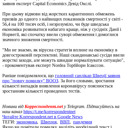
заявив експерт Capital Economics Девід Окслі.
При цьому відмови від жорстких карантинних обмежень
призвів до одного з найвищих показників смертності у світі -
56,4 на 100 тисяч осіб, і незрозуміло, чи буде шведська
економіка розвиватися набагато краще, ніж у сусідніх Данії і
Норвегії, які спочатку ввели суворі обмеження і домоглися
значного зниження смертності.
"Ми не знаємо, як вірусна стратегія вплине на економіку в
довгостроковій перспективі. Наші скандинавські сусіди ввели
жорсткі заходи, але можуть швидше нормалізувати ситуацію",
- прокоментував експерт Nordea Торбйорн Ісакссон.
Раніше повідомлялося, що
головний санлікар Швеції заявив
про "повну помилку" ВООЗ
. За його словами, зростання
кількості випадків виявлення коронавірусу пояснюється
зростанням кількості проведених тестів.
Новини від
Корреспондент.net
у Telegram. Підписуйтесь на
наш канал
https://t.me/korrespondentnet
Читайте Korrespondent.net в Google News
ТЕГИ:
экономика
,
Швеция
,
ВВП
,
пандемия
Якщо ви помітили помилку, виділіть необхідний текст і