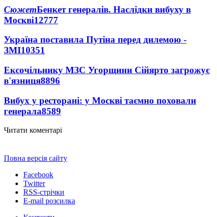
Сюжет
Бенкет генералів. Наслідки вибуху в
Москві
12777
Україна поставила Путіна перед дилемою -
ЗМІ
10351
Ексочільнику МЗС Угорщини Сійярто загрожує
в'язниця
8896
Вибух у ресторані: у Москві таємно поховали
генерала
8589
Читати коментарі
Повна версія сайту
Facebook
Twitter
RSS-стрічки
E-mail розсилка