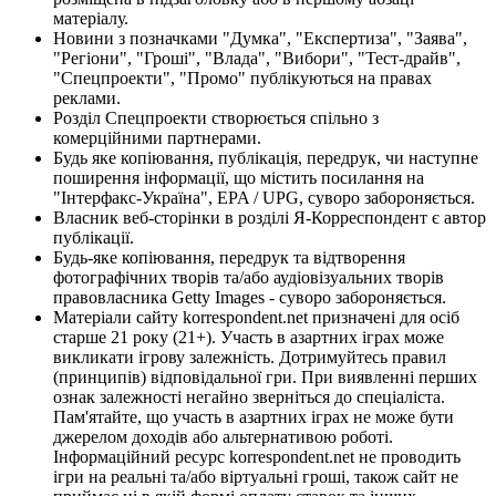
матеріалу.
Новини з позначками "Думка", "Експертиза", "Заява",
"Регіони", "Гроші", "Влада", "Вибори", "Тест-драйв",
"Спецпроекти", "Промо" публікуються на правах
реклами.
Розділ Спецпроекти створюється спільно з
комерційними партнерами.
Будь яке копіювання, публікація, передрук, чи наступне
поширення інформації, що містить посилання на
"Інтерфакс-Україна", EPA / UPG, суворо забороняється.
Власник веб-сторінки в розділі Я-Корреспондент є автор
публікації.
Будь-яке копіювання, передрук та відтворення
фотографічних творів та/або аудіовізуальних творів
правовласника Getty Images - суворо забороняється.
Матеріали сайту korrespondent.net призначені для осіб
старше 21 року (21+). Участь в азартних іграх може
викликати ігрову залежність. Дотримуйтесь правил
(принципів) відповідальної гри. При виявленні перших
ознак залежності негайно зверніться до спеціаліста.
Пам'ятайте, що участь в азартних іграх не може бути
джерелом доходів або альтернативою роботі.
Інформаційний ресурс korrespondent.net не проводить
ігри на реальні та/або віртуальні гроші, також сайт не