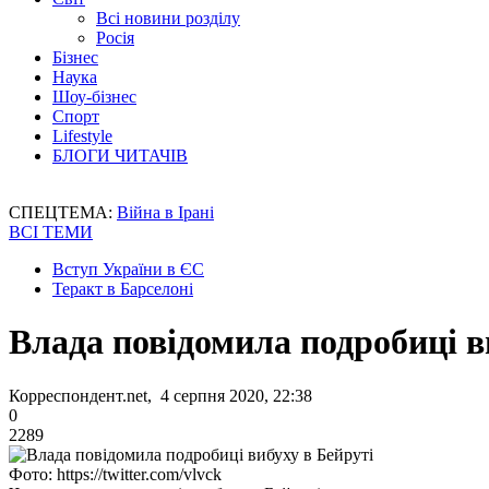
Всі новини розділу
Росія
Бізнес
Наука
Шоу-бізнес
Спорт
Lifestyle
БЛОГИ ЧИТАЧІВ
СПЕЦТЕМА:
Війна в Ірані
ВСІ ТЕМИ
Вступ України в ЄС
Теракт в Барселоні
Влада повідомила подробиці в
Корреспондент.net, 4 серпня 2020, 22:38
0
2289
Фото: https://twitter.com/vlvck