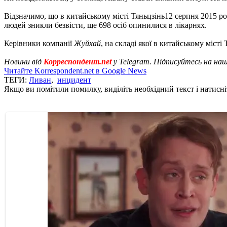
Відзначимо, що в китайському місті Тяньцзінь12 серпня 2015 р
людей зникли безвісти, ще 698 осіб опинилися в лікарнях.
Керівники компанії
Жуйхай
, на складі якої в китайському міст
Новини від
Корреспондент.net
у Telegram. Підписуйтесь на на
Читайте Korrespondent.net в Google News
ТЕГИ:
Ливан
,
инцидент
Якщо ви помітили помилку, виділіть необхідний текст і натисніт