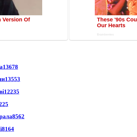
а
13678
ни
13553
ві
12235
225
ерала
8562
ї
8164