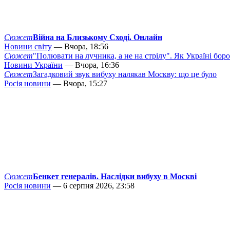
Сюжет
Війна на Близькому Сході. Онлайн
Новини світу
— Вчора, 18:56
Сюжет
"Полювати на лучника, а не на стрілу". Як Україні бор
Новини України
— Вчора, 16:36
Сюжет
Загадковий звук вибуху налякав Москву: що це було
Росія новини
— Вчора, 15:27
Сюжет
Бенкет генералів. Наслідки вибуху в Москві
Росія новини
— 6 серпня 2026, 23:58