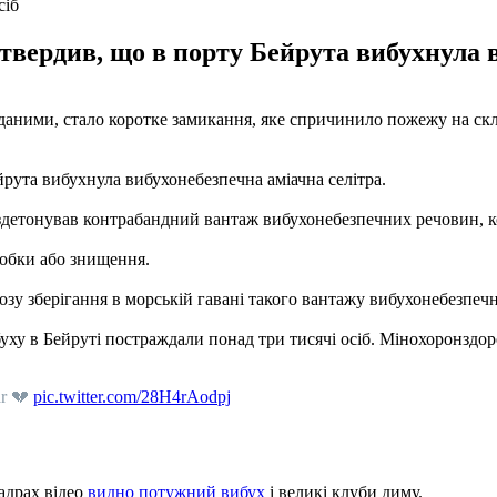
сіб
ердив, що в порту Бейрута вибухнула в
ними, стало коротке замикання, яке спричинило пожежу на склад
ута вибухнула вибухонебезпечна аміачна селітра.
детонував контрабандний вантаж вибухонебезпечних речовин, кон
еробки або знищення.
озу зберігання в морській гавані такого вантажу вибухонебезпеч
ибуху в Бейруті постраждали понад три тисячі осіб. Мінохоронздор
ar 💔
pic.twitter.com/28H4rAodpj
адрах відео
видно потужний вибух
і великі клуби диму.