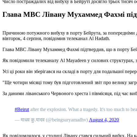
Число постраждалих від вибуху в Бейруті досягло трьох тисяч о
Глава МВС Лівану Мухаммед Фахмі підтв
Причиною потужного вибуху в порту Бейрута, за попередніми да
вівторок, 4 серпня, повідомив телеканал Al Hadath.
Глава МВС Лівану Мухаммед Фахмі підтвердив, що в порту Бейр
Як повідомили телеканалу Al Mayadeen у силових структурах, з
Усі ці роки він зберігався на складі в порту для подальшої пер
"Ще чотири місяці тому був підготовлений звіт про велику загр
За даними ліванського Червоного хреста і півмісяця, під час в
#Beirut
after the explosion. What a tragedy. It's too much to be
— माधव कु.यादव (@beingsuryamadhv)
August 4, 2020
Як повідомлялося, у столиці Лівану стався сильний вибух. На к