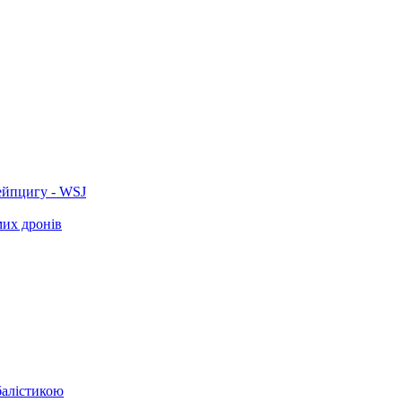
ейпцигу - WSJ
мих дронів