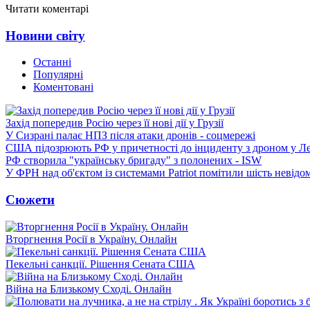
Читати коментарі
Новини світу
Останні
Популярні
Коментовані
Захід попередив Росію через її нові дії у Грузії
У Сизрані палає НПЗ після атаки дронів - соцмережі
США підозрюють РФ у причетності до інциденту з дроном у Л
РФ створила "українську бригаду" з полонених - ISW
У ФРН над об'єктом із системами Patriot помітили шість невідо
Сюжети
Вторгнення Росії в Україну. Онлайн
Пекельні санкції. Рішення Сената США
Війна на Близькому Сході. Онлайн