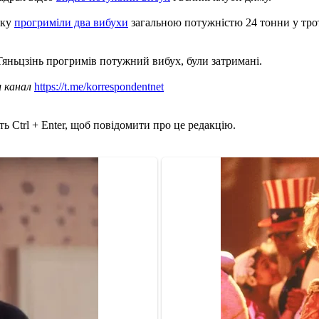
оку
прогриміли два вибухи
загальною потужністю 24 тонни у троти
і Тяньцзінь прогримів потужний вибух, були затримані.
ш канал
https://t.me/korrespondentnet
ь Ctrl + Enter, щоб повідомити про це редакцію.