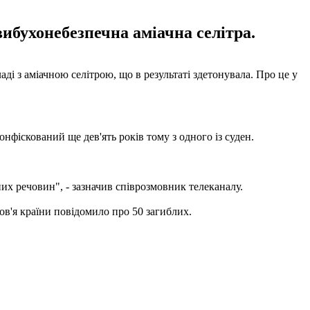
ибухонебезпечна аміачна селітра.
і з аміачною селітрою, що в результаті здетонувала. Про це у
фіскований ще дев'ять років тому з одного із суден.
них речовин", - зазначив співрозмовник телеканалу.
ов'я країни повідомило про 50 загиблих.