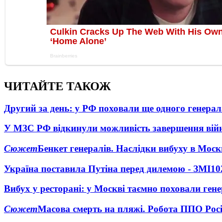
ЧИТАЙТЕ ТАКОЖ
Другий за день: у РФ поховали ще одного генерал
У МЗС РФ відкинули можливість завершення вій
Сюжет
Бенкет генералів. Наслідки вибуху в Моск
Україна поставила Путіна перед дилемою - ЗМІ
10
Вибух у ресторані: у Москві таємно поховали ген
Сюжет
Масова смерть на пляжі. Робота ППО Росі