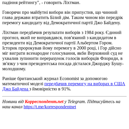
падіння рейтингу", - говорить Ліхтман.
Говорячи про майбутні вибори він припустив, що чинний
глава держави втратить Білий дім. Таким чином він передрік
перемогу кандидату від Демократичної партії Джо Байдену.
Ліхтман передбачив результати виборів з 1984 року. Єдиний
прогноз, який не виправдався, пов'язаний з кандидатом в
президенти від Демократичної партії Альбертом Гором.
Історик пророкував йому перемогу в 2000 році, і Гор дійсно
міг виграти всенародне голосування, якби Верховний суд не
ухвалив зупинити перерахунок голосів виборців Флориди, в
зв'язку з чим президентська посада дісталася Джорджу Бушу-
молодшому.
Раніше британський журнал Economist за допомогою
математичної моделі
передбачив перемогу на виборах в США
Джо Байдена
з ймовірністю в 91%.
Новини від
Корреспондент.net
у Telegram. Підписуйтесь на
наш канал
https://t.me/korrespondentnet