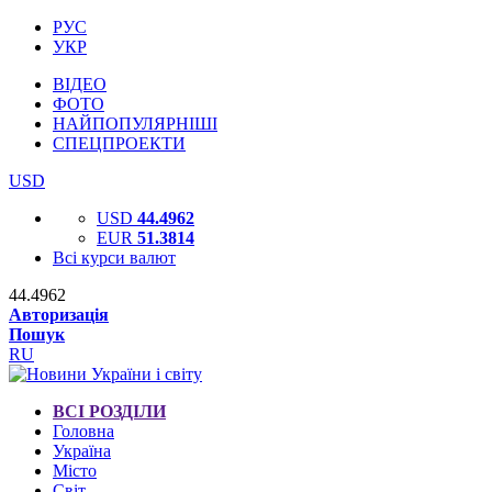
РУС
УКР
ВІДЕО
ФОТО
НАЙПОПУЛЯРНІШІ
СПЕЦПРОЕКТИ
USD
USD
44.4962
EUR
51.3814
Всі курси валют
44.4962
Авторизація
Пошук
RU
ВСІ РОЗДІЛИ
Головна
Україна
Місто
Світ