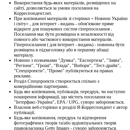
Використання будь-яких матеріалів, розміщених на
сайті, дозволяється за умови посилання на
Корреспондент.net.
При копіюванні матеріалів зі сторінки « Новини України
і світу» , для інтернет - видань - обов'язкове пряме
відкрите для пошукових систем гіперпосилання .
Посилання має бути розміщена в незалежності від
повного або часткового використання матеріалів.
Гіперпосилання ( для інтернет - видань) - повинна бути
розміщена в підзаголовку або в першому абзаці
матеріалу.
Новини з позначками "Думка", "Експертиза", "Заява",
"Регіони", "Гроші", "Влада", "Вибори", "Тест-драйв",
"Спецпроекти", "Промо" публікуються на правах
реклами.
Розділ Спецпроекти створюється спільно з
комерційними партнерами.
Будь яке копіювання, публікація, передрук, чи наступне
поширення інформації, що містить посилання на
"Інтерфакс-Україна", EPA / UPG, суворо забороняється.
Власник веб-сторінки в розділі Я-Корреспондент є автор
публікації.
Будь-яке копіювання, передрук та відтворення
фотографічних творів та/або аудіовізуальних творів
правовласника Getty Images - суворо забороняється.