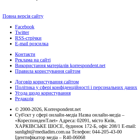
Повна версія сайту
Facebook
Twitter
RSS-стрічки
E-mail розсилка
Контакти
Реклама на сайті
Використання матеріалів korrespondent.net
Правила користування сайтом
Договір користування сайтом
Політика у сфері конфіденційності і персональних даних
Угода щодо користування
Редакція
© 2000-2026, Korrespondent.net
Суб'єкт у сфері онлайн-медіа Назва онлайн-медіа –
«КореспонденТ.net» Адреса: 02091, місто Київ,
ХАРКІВСЬКЕ ШОСЕ, будинок 172-Б, офіс 208/1 E-mail:
sunlight@mediadim.com.ua
Телефон: 044-205-43-00
Ідентифікатор медіа – R40-06068