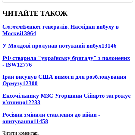
ЧИТАЙТЕ ТАКОЖ
Сюжет
Бенкет генералів. Наслідки вибуху в
Москві
13964
У Молдові пролунав потужний вибух
13146
РФ створила "українську бригаду" з полонених
- ISW
12776
Іран висунув США вимоги для розблокування
Ормузу
12300
Ексочільнику МЗС Угорщини Сійярто загрожує
в'язниця
12233
Росіяни змінили ставлення до війни -
опитування
11458
Читати коментарі