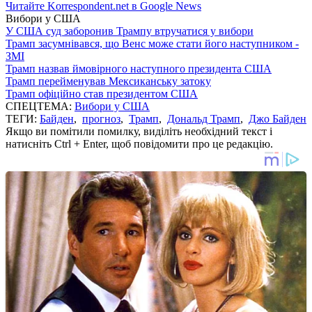
Читайте Korrespondent.net в Google News
Вибори у США
У США суд заборонив Трампу втручатися у вибори
Трамп засумнівався, що Венс може стати його наступником -
ЗМІ
Трамп назвав ймовірного наступного президента США
Трамп перейменував Мексиканську затоку
Трамп офіційно став президентом США
СПЕЦТЕМА:
Вибори у США
ТЕГИ:
Байден
,
прогноз
,
Трамп
,
Дональд Трамп
,
Джо Байден
Якщо ви помітили помилку, виділіть необхідний текст і
натисніть Ctrl + Enter, щоб повідомити про це редакцію.