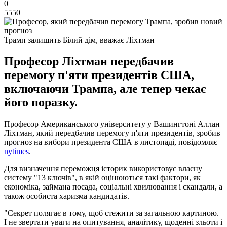
0
5550
Трамп залишить Білий дім, вважає Ліхтман
Професор Ліхтман передбачив
перемогу п'яти президентів США,
включаючи Трампа, але тепер чекає
його поразку.
Професор Американського університету у Вашингтоні Аллан
Ліхтман, який передбачив перемогу п'яти президентів, зробив
прогноз на вибори президента США в листопаді, повідомляє
nytimes
.
Для визначення переможця історик використовує власну
систему "13 ключів", в якій оцінюються такі фактори, як
економіка, займана посада, соціальні хвилювання і скандали, а
також особиста харизма кандидатів.
"Секрет полягає в тому, щоб стежити за загальною картиною.
І не звертати уваги на опитування, аналітику, щоденні зльоти і