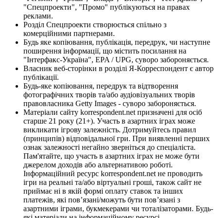
"Спецпроекти", "Промо" публікуються на правах
реклами.
Розділ Спецпроекти створюється спільно з
комерційними партнерами.
Будь яке копіювання, публікація, передрук, чи наступне
поширення інформації, що містить посилання на
"Інтерфакс-Україна", EPA / UPG, суворо забороняється.
Власник веб-сторінки в розділі Я-Корреспондент є автор
публікації.
Будь-яке копіювання, передрук та відтворення
фотографічних творів та/або аудіовізуальних творів
правовласника Getty Images - суворо забороняється.
Матеріали сайту korrespondent.net призначені для осіб
старше 21 року (21+). Участь в азартних іграх може
викликати ігрову залежність. Дотримуйтесь правил
(принципів) відповідальної гри. При виявленні перших
ознак залежності негайно зверніться до спеціаліста.
Пам'ятайте, що участь в азартних іграх не може бути
джерелом доходів або альтернативою роботі.
Інформаційний ресурс korrespondent.net не проводить
ігри на реальні та/або віртуальні гроші, також сайт не
приймає ні в якій формі оплату ставок та інших
платежів, які пов’язані/можуть бути пов’язані з
азартними іграми, букмекерами чи тоталізаторами. Будь-
які матеріали на інформаційному ресурсі