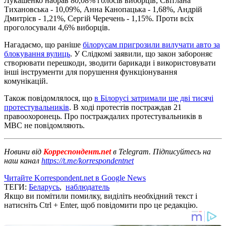
Лукашенко набрав 80,08% голосів виборців, Світлана
Тихановська - 10,09%, Анна Канопацька - 1,68%, Андрій
Дмитрієв - 1,21%, Сергій Черечень - 1,15%. Проти всіх
проголосували 4,6% виборців.
Нагадаємо, що раніше
білорусам пригрозили вилучати авто за
блокування вулиць
. У Слідкомі заявили, що закон забороняє
створювати перешкоди, зводити барикади і використовувати
інші інструменти для порушення функціонування
комунікацій.
Також повідомлялося, що
в Білорусі затримали ще дві тисячі
протестувальників
. В ході протестів постраждав 21
правоохоронець. Про постраждалих протестувальників в
МВС не повідомляють.
Новини від
Корреспондент.net
в Telegram. Підписуйтесь на
наш канал
https://t.me/korrespondentnet
Читайте Korrespondent.net в Google News
ТЕГИ:
Беларусь
,
наблюдатель
Якщо ви помітили помилку, виділіть необхідний текст і
натисніть Ctrl + Enter, щоб повідомити про це редакцію.