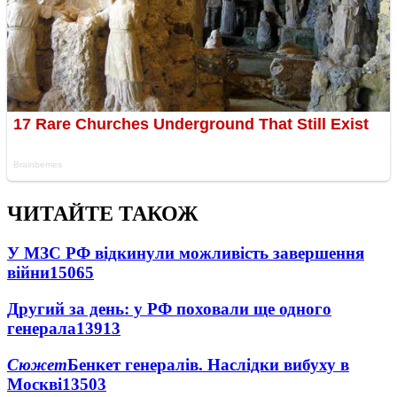
ЧИТАЙТЕ ТАКОЖ
У МЗС РФ відкинули можливість завершення
війни
15065
Другий за день: у РФ поховали ще одного
генерала
13913
Сюжет
Бенкет генералів. Наслідки вибуху в
Москві
13503