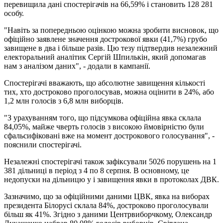
перевищила дані спостерігачів на 66,59% і становить 128 281
особу.
"Навіть за попередньою оцінкою можна зробити висновок, що
офіційно заявлене значення дострокової явки (41,7%) грубо
завищене в два і більше разів. Цю тезу підтвердив незалежний
електоральний аналітик Сергій Шпилькін, який допомагав
нам з аналізом даних", - додали в кампанії.
Спостерігачі вважають, що абсолютне завищення кількості
тих, хто достроково проголосував, можна оцінити в 24%, або
1,2 млн голосів з 6,8 млн виборців.
"З урахуванням того, що підсумкова офіційна явка склала
84,05%, майже чверть голосів з високою ймовірністю були
сфальсифіковані вже на момент дострокового голосування", -
пояснили спостерігачі.
Незалежні спостерігачі також зафіксували 5026 порушень на 1
381 дільниці в період з 4 по 8 серпня. В основному, це
недопуски на дільницю у і завищення явки в протоколах ДВК.
Зазначимо, що за офіційними даними ЦВК, явка на виборах
президента Білорусі склала 84%, достроково проголосували
більш як 41%. Згідно з даними Центрвиборчкому, Олександр