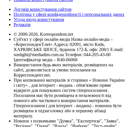
Договір користування сайтом
Політика у сфері конфіденційності і персональних даних
Угода щодо користування
Редакція
© 2000-2026, Korrespondent.net
Суб'єкт у сфері онлайн-медіа Назва онлайн-медіа –
«КореспонденТ.net» Адреса: 02091, місто Київ,
ХАРКІВСЬКЕ ШОСЕ, будинок 172-Б, офіс 208/1 E-mail:
sunlight@mediadim.com.ua
Телефон: 044-205-43-00
Ідентифікатор медіа – R40-06068
Використання будь-яких матеріалів, розміщених на
сайті, дозволяється за умови посилання на
Корреспондент.net.
При копіюванні матеріалів зі сторінки « Новини України
і світу» , для інтернет - видань - обов'язкове пряме
відкрите для пошукових систем гіперпосилання .
Посилання має бути розміщена в незалежності від
повного або часткового використання матеріалів.
Гіперпосилання ( для інтернет - видань) - повинна бути
розміщена в підзаголовку або в першому абзаці
матеріалу.
Новини з позначками "Думка", "Експертиза", "Заява",
"Регіони", "Гроші", "Влада", "Вибори", "Тест-драйв",