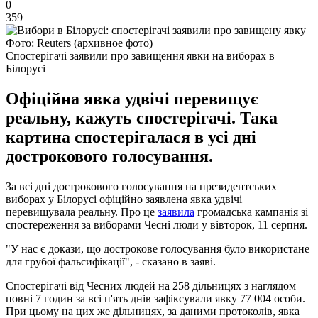
0
359
Фото: Reuters (архивное фото)
Спостерігачі заявили про завищення явки на виборах в
Білорусі
Офіційна явка удвічі перевищує
реальну, кажуть спостерігачі. Така
картина спостерігалася в усі дні
дострокового голосування.
За всі дні дострокового голосування на президентських
виборах у Білорусі офіційно заявлена ​​явка удвічі
перевищувала реальну. Про це
заявила
громадська кампанія зі
спостереження за виборами Чесні люди у вівторок, 11 серпня.
"У нас є докази, що дострокове голосування було використане
для грубої фальсифікації", - сказано в заяві.
Спостерігачі від Чесних людей на 258 дільницях з наглядом
повні 7 годин за всі п'ять днів зафіксували явку 77 004 особи.
При цьому на цих же дільницях, за даними протоколів, явка