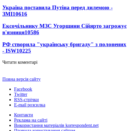
Україна поставила Путіна перед дилемою -
ЗМІ
10616
Ексочільнику МЗС Угорщини Сійярто загрожує
в'язниця
10586
РФ створила "українську бригаду" з полонених
- ISW
10225
Читати коментарі
Повна версія сайту
Facebook
Twitter
RSS-стрічки
E-mail розсилка
Контакти
Реклама на сайті
Використання матеріалів korrespondent.net
Правила користування сайтом