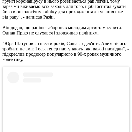
грунті коронавірусу в нього розвивається рак легені, тому
зараз ми вживаємо всіх заходів для того, щоб госпіталізувати
його в онкологічну клініку для проходження лікування вже
від раку", - написав Разін.
Він додав, що раніше забороняв молодим артистам курити.
Однак Пріко не слухався і зловживав палінням.
"Юра Шатунов - з шести років, Саша - з дев'яти. Але я нічого
зробити не зміг. І ось, тепер наступають такі важкі наслідки", -
підкреслив продюсер популярного в 90-х роках музичного
колективу.