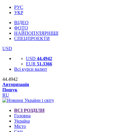
РУС
УКР
ВІДЕО
ФОТО
НАЙПОПУЛЯРНІШІ
СПЕЦПРОЕКТИ
USD
USD
44.4942
EUR
51.3366
Всі курси валют
44.4942
Авторизація
Пошук
RU
ВСІ РОЗДІЛИ
Головна
Україна
Місто
Світ