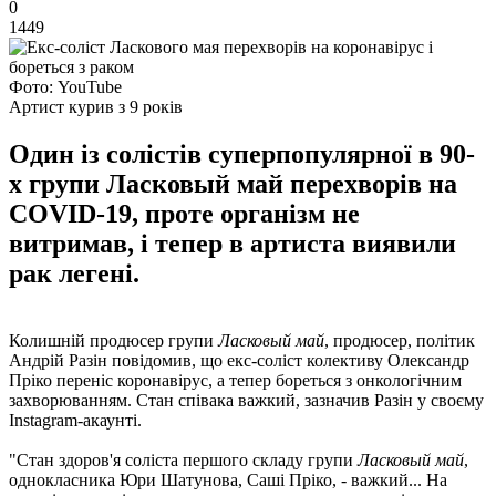
0
1449
Фото: YouTube
Артист курив з 9 років
Один із солістів суперпопулярної в 90-
х групи Ласковый май перехворів на
COVID-19, проте організм не
витримав, і тепер в артиста виявили
рак легені.
Колишній продюсер групи
Ласковый май
, продюсер, політик
Андрій Разін повідомив, що екс-соліст колективу Олександр
Пріко переніс коронавірус, а тепер бореться з онкологічним
захворюванням. Стан співака важкий, зазначив Разін у своєму
Instagram-акаунті.
"Стан здоров'я соліста першого складу групи
Ласковый май
,
однокласника Юри Шатунова, Саші Пріко, - важкий... На