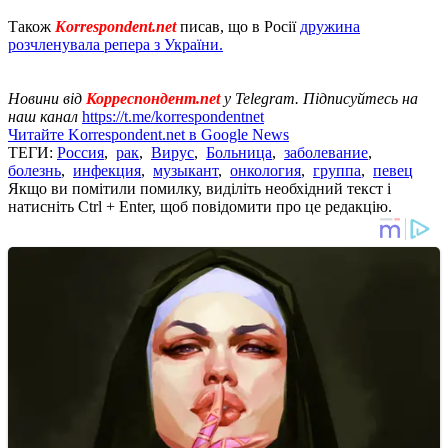
Також
Korrespondent.net
писав, що в Росії
дружина
розчленувала репера з України.
Новини від
Корреспондент.net
у Telegram. Підписуйтесь на
наш канал
https://t.me/korrespondentnet
Читайте Korrespondent.net в Google News
ТЕГИ:
Россия
,
рак
,
Вирус
,
Больница
,
заболевание
,
болезнь
,
инфекция
,
музыкант
,
онкология
,
группа
,
певец
Якщо ви помітили помилку, виділіть необхідний текст і
натисніть Ctrl + Enter, щоб повідомити про це редакцію.