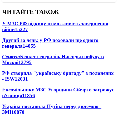
ЧИТАЙТЕ ТАКОЖ
У МЗС РФ відкинули можливість завершення
війни
15227
Другий за день: у РФ поховали ще одного
генерала
14055
Сюжет
Бенкет генералів. Наслідки вибуху в
Москві
13795
РФ створила "українську бригаду" з полонених
- ISW
12031
Ексочільнику МЗС Угорщини Сійярто загрожує
в'язниця
11856
Україна поставила Путіна перед дилемою -
ЗМІ
10870