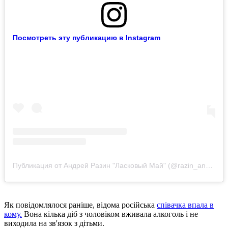
Посмотреть эту публикацию в Instagram
Публикация от Андрей Разин "Ласковый Май" (@razin_andrei_lm)
Як повідомлялося раніше, відома російська
співачка впала в
кому.
Вона кілька діб з чоловіком вживала алкоголь і не
виходила на зв'язок з дітьми.