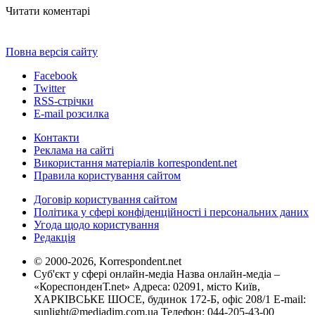
Читати коментарі
Повна версія сайту
Facebook
Twitter
RSS-стрічки
E-mail розсилка
Контакти
Реклама на сайті
Використання матеріалів korrespondent.net
Правила користування сайтом
Договір користування сайтом
Політика у сфері конфіденційності і персональних даних
Угода щодо користування
Редакція
© 2000-2026, Korrespondent.net
Суб'єкт у сфері онлайн-медіа Назва онлайн-медіа –
«КореспонденТ.net» Адреса: 02091, місто Київ,
ХАРКІВСЬКЕ ШОСЕ, будинок 172-Б, офіс 208/1 E-mail:
sunlight@mediadim.com.ua
Телефон: 044-205-43-00