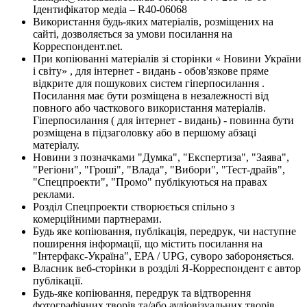
Ідентифікатор медіа – R40-06068
Використання будь-яких матеріалів, розміщених на
сайті, дозволяється за умови посилання на
Корреспондент.net.
При копіюванні матеріалів зі сторінки « Новини України
і світу» , для інтернет - видань - обов'язкове пряме
відкрите для пошукових систем гіперпосилання .
Посилання має бути розміщена в незалежності від
повного або часткового використання матеріалів.
Гіперпосилання ( для інтернет - видань) - повинна бути
розміщена в підзаголовку або в першому абзаці
матеріалу.
Новини з позначками "Думка", "Експертиза", "Заява",
"Регіони", "Гроші", "Влада", "Вибори", "Тест-драйв",
"Спецпроекти", "Промо" публікуються на правах
реклами.
Розділ Спецпроекти створюється спільно з
комерційними партнерами.
Будь яке копіювання, публікація, передрук, чи наступне
поширення інформації, що містить посилання на
"Інтерфакс-Україна", EPA / UPG, суворо забороняється.
Власник веб-сторінки в розділі Я-Корреспондент є автор
публікації.
Будь-яке копіювання, передрук та відтворення
фотографічних творів та/або аудіовізуальних творів