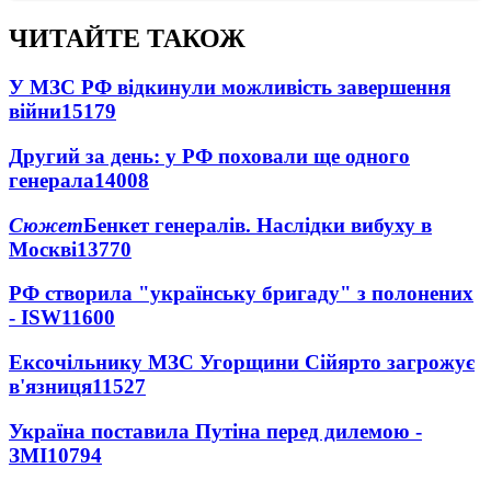
ЧИТАЙТЕ ТАКОЖ
У МЗС РФ відкинули можливість завершення
війни
15179
Другий за день: у РФ поховали ще одного
генерала
14008
Сюжет
Бенкет генералів. Наслідки вибуху в
Москві
13770
РФ створила "українську бригаду" з полонених
- ISW
11600
Ексочільнику МЗС Угорщини Сійярто загрожує
в'язниця
11527
Україна поставила Путіна перед дилемою -
ЗМІ
10794