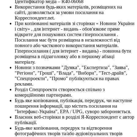
Ідентифікатор медіа – R40-06068
Використання будь-яких матеріалів, розміщених на
сайті, дозволяється за умови посилання на
Корреспондент.net.
При копіюванні матеріалів зі сторінки « Новини України
і світу» , для інтернет - видань - обов'язкове пряме
відкрите для пошукових систем гіперпосилання .
Посилання має бути розміщена в незалежності від
повного або часткового використання матеріалів.
Гіперпосилання ( для інтернет - видань) - повинна бути
розміщена в підзаголовку або в першому абзаці
матеріалу.
Новини з позначками "Думка", "Експертиза", "Заява",
"Регіони", "Гроші", "Влада", "Вибори", "Тест-драйв",
"Спецпроекти", "Промо" публікуються на правах
реклами.
Розділ Спецпроекти створюється спільно з
комерційними партнерами.
Будь яке копіювання, публікація, передрук, чи наступне
поширення інформації, що містить посилання на
"Інтерфакс-Україна", EPA / UPG, суворо забороняється.
Власник веб-сторінки в розділі Я-Корреспондент є автор
публікації.
Будь-яке копіювання, передрук та відтворення
фотографічних творів та/або аудіовізуальних творів