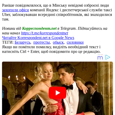
Раніше повідомлялося, що в Мінську невідомі озброєні люди
захопили офіси
компанії Яндекс і диспетчерської служби таксі
Uber, заблокувавши всередині співробітників, які знаходилися
там.
Новини від
Корреспондент.net
в Telegram. Підписуйтесь на
наш канал
https://t.me/korrespondentnet
Читайте Korrespondent.net в Google News
ТЕГИ:
Беларусь
,
протесты
,
обыск
,
силовики
Якщо ви помітили помилку, виділіть необхідний текст і
натисніть Ctrl + Enter, щоб повідомити про це редакцію.