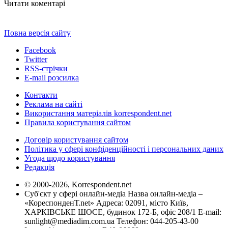
Читати коментарі
Повна версія сайту
Facebook
Twitter
RSS-стрічки
E-mail розсилка
Контакти
Реклама на сайті
Використання матеріалів korrespondent.net
Правила користування сайтом
Договір користування сайтом
Політика у сфері конфіденційності і персональних даних
Угода щодо користування
Редакція
© 2000-2026, Korrespondent.net
Суб'єкт у сфері онлайн-медіа Назва онлайн-медіа –
«КореспонденТ.net» Адреса: 02091, місто Київ,
ХАРКІВСЬКЕ ШОСЕ, будинок 172-Б, офіс 208/1 E-mail:
sunlight@mediadim.com.ua
Телефон: 044-205-43-00