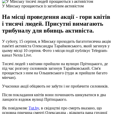
У Мінську прощаються із загиблим активістом
На місці проведення акції - гори квітів
і тисячі людей. Присутні вимагають
трибуналу для вбивць активіста.
У суботу, 15 серпня, в Мінську проходить багатотисячна акція
пам'яті активіста Олександра Тарайковського, який загинув у
цьому місці 10 серпня. Фото з місця події публікує Telegram-
канал Nexta Live.
Тисячі людей з квітами прийшли на вулицю Прітицького, де
під час розгону силовиків загинув Тарайковський. Сім'я
прощається з ним на Ольшевського (туди ж прийшли багато
мінчан).
Учасники акції обіцяють не забути і не пробачити силовиків.
Після покладання квітів вони починають шикуватися в два
ланцюги вздовж вулиці Прітицького.
Як повідомляє
Тut.by
, в свідоцтві про смерть вказано, що
основна причина смерті Олександра - відкрита рана грудної