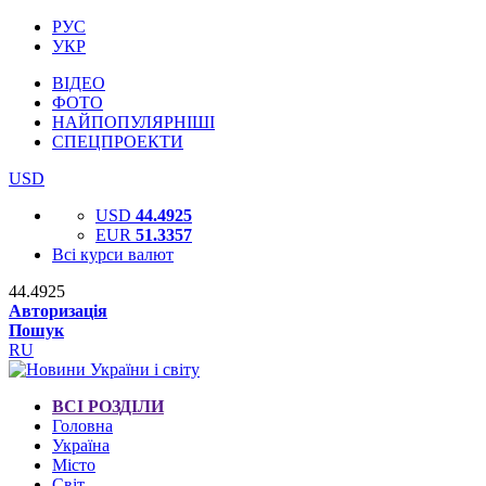
РУС
УКР
ВІДЕО
ФОТО
НАЙПОПУЛЯРНІШІ
СПЕЦПРОЕКТИ
USD
USD
44.4925
EUR
51.3357
Всі курси валют
44.4925
Авторизація
Пошук
RU
ВСІ РОЗДІЛИ
Головна
Україна
Місто
Світ