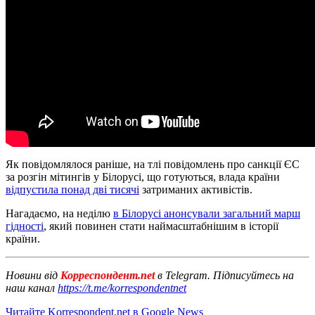
Як повідомлялося раніше, на тлі повідомлень про санкції ЄС
за розгін мітингів у Білорусі, що готуються, влада країни
відпустила понад дві тисячі
затриманих активістів.
Нагадаємо, на неділю
в Білорусі анонсували загальний марш
гідності
, який повинен стати наймасштабнішим в історії
країни.
Новини від
Корреспондент.net
в Telegram. Підписуйтесь на
наш канал
https://t.me/korrespondentnet
Читайте Korrespondent.net в Google News