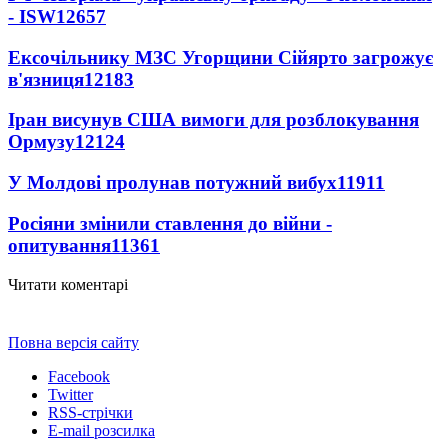
- ISW
12657
Ексочільнику МЗС Угорщини Сійярто загрожує
в'язниця
12183
Іран висунув США вимоги для розблокування
Ормузу
12124
У Молдові пролунав потужний вибух
11911
Росіяни змінили ставлення до війни -
опитування
11361
Читати коментарі
Повна версія сайту
Facebook
Twitter
RSS-стрічки
E-mail розсилка