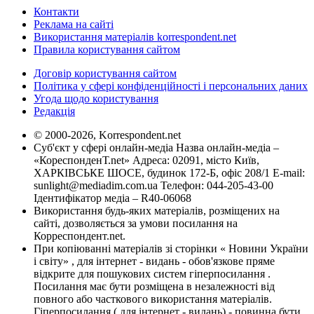
Контакти
Реклама на сайті
Використання матеріалів korrespondent.net
Правила користування сайтом
Договір користування сайтом
Політика у сфері конфіденційності і персональних даних
Угода щодо користування
Редакція
© 2000-2026, Korrespondent.net
Суб'єкт у сфері онлайн-медіа Назва онлайн-медіа –
«КореспонденТ.net» Адреса: 02091, місто Київ,
ХАРКІВСЬКЕ ШОСЕ, будинок 172-Б, офіс 208/1 E-mail:
sunlight@mediadim.com.ua
Телефон: 044-205-43-00
Ідентифікатор медіа – R40-06068
Використання будь-яких матеріалів, розміщених на
сайті, дозволяється за умови посилання на
Корреспондент.net.
При копіюванні матеріалів зі сторінки « Новини України
і світу» , для інтернет - видань - обов'язкове пряме
відкрите для пошукових систем гіперпосилання .
Посилання має бути розміщена в незалежності від
повного або часткового використання матеріалів.
Гіперпосилання ( для інтернет - видань) - повинна бути