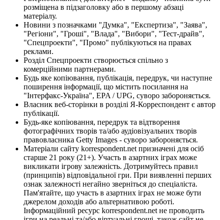
розміщена в підзаголовку або в першому абзаці
матеріалу.
Новини з позначками "Думка", "Експертиза", "Заява",
"Регіони", "Гроші", "Влада", "Вибори", "Тест-драйв",
"Спецпроекти", "Промо" публікуються на правах
реклами.
Розділ Спецпроекти створюється спільно з
комерційними партнерами.
Будь яке копіювання, публікація, передрук, чи наступне
поширення інформації, що містить посилання на
"Інтерфакс-Україна", EPA / UPG, суворо забороняється.
Власник веб-сторінки в розділі Я-Корреспондент є автор
публікації.
Будь-яке копіювання, передрук та відтворення
фотографічних творів та/або аудіовізуальних творів
правовласника Getty Images - суворо забороняється.
Матеріали сайту korrespondent.net призначені для осіб
старше 21 року (21+). Участь в азартних іграх може
викликати ігрову залежність. Дотримуйтесь правил
(принципів) відповідальної гри. При виявленні перших
ознак залежності негайно зверніться до спеціаліста.
Пам'ятайте, що участь в азартних іграх не може бути
джерелом доходів або альтернативою роботі.
Інформаційний ресурс korrespondent.net не проводить
ігри на реальні та/або віртуальні гроші, також сайт не