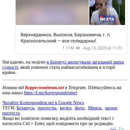
Нагадаємо, на неділю
в Білорусі анонсували загальний марш
гідності
, який повинен стати наймасштабнішим в історії
країни.
Новини від
Корреспондент.net
в Telegram. Підписуйтесь на
наш канал
https://t.me/korrespondentnet
Читайте Korrespondent.net в Google News
ТЕГИ:
Беларусь
,
протесты
,
видео
,
фото
,
Минск
,
акции
протеста
Якщо ви помітили помилку, виділіть необхідний текст і
натисніть Ctrl + Enter, щоб повідомити про це редакцію.