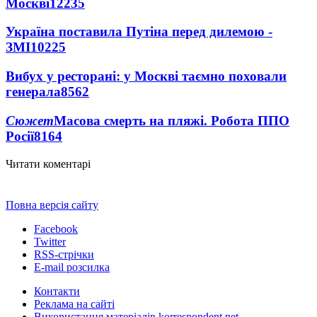
Москві
12235
Україна поставила Путіна перед дилемою -
ЗМІ
10225
Вибух у ресторані: у Москві таємно поховали
генерала
8562
Сюжет
Масова смерть на пляжі. Робота ППО
Росії
8164
Читати коментарі
Повна версія сайту
Facebook
Twitter
RSS-стрічки
E-mail розсилка
Контакти
Реклама на сайті
Використання матеріалів korrespondent.net