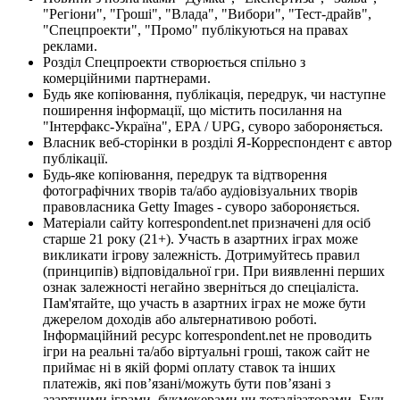
"Регіони", "Гроші", "Влада", "Вибори", "Тест-драйв",
"Спецпроекти", "Промо" публікуються на правах
реклами.
Розділ Спецпроекти створюється спільно з
комерційними партнерами.
Будь яке копіювання, публікація, передрук, чи наступне
поширення інформації, що містить посилання на
"Інтерфакс-Україна", EPA / UPG, суворо забороняється.
Власник веб-сторінки в розділі Я-Корреспондент є автор
публікації.
Будь-яке копіювання, передрук та відтворення
фотографічних творів та/або аудіовізуальних творів
правовласника Getty Images - суворо забороняється.
Матеріали сайту korrespondent.net призначені для осіб
старше 21 року (21+). Участь в азартних іграх може
викликати ігрову залежність. Дотримуйтесь правил
(принципів) відповідальної гри. При виявленні перших
ознак залежності негайно зверніться до спеціаліста.
Пам'ятайте, що участь в азартних іграх не може бути
джерелом доходів або альтернативою роботі.
Інформаційний ресурс korrespondent.net не проводить
ігри на реальні та/або віртуальні гроші, також сайт не
приймає ні в якій формі оплату ставок та інших
платежів, які пов’язані/можуть бути пов’язані з
азартними іграми, букмекерами чи тоталізаторами. Будь-