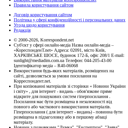
Правила користування сайтом
Договір користування сайтом
Політика у сфері конфіденційності і персональних даних
Угода щодо користування
Редакція
© 2000-2026, Korrespondent.net
Суб'єкт у сфері онлайн-медіа Назва онлайн-медіа –
«КореспонденТ.net» Адреса: 02091, місто Київ,
ХАРКІВСЬКЕ ШОСЕ, будинок 172-Б, офіс 208/1 E-mail:
sunlight@mediadim.com.ua
Телефон: 044-205-43-00
Ідентифікатор медіа – R40-06068
Використання будь-яких матеріалів, розміщених на
сайті, дозволяється за умови посилання на
Корреспондент.net.
При копіюванні матеріалів зі сторінки « Новини України
і світу» , для інтернет - видань - обов'язкове пряме
відкрите для пошукових систем гіперпосилання .
Посилання має бути розміщена в незалежності від
повного або часткового використання матеріалів.
Гіперпосилання ( для інтернет - видань) - повинна бути
розміщена в підзаголовку або в першому абзаці
матеріалу.
Новини з позначками "Думка", "Експертиза", "Заява",