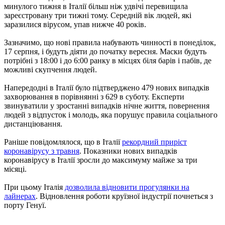
минулого тижня в Італії більш ніж удвічі перевищила
зареєстровану три тижні тому. Середній вік людей, які
заразилися вірусом, упав нижче 40 років.
Зазначимо, що нові правила набувають чинності в понеділок,
17 серпня, і будуть діяти до початку вересня. Маски будуть
потрібні з 18:00 і до 6:00 ранку в місцях біля барів і пабів, де
можливі скупчення людей.
Напередодні в Італії було підтверджено 479 нових випадків
захворювання в порівнянні з 629 в суботу. Експерти
звинуватили у зростанні випадків нічне життя, повернення
людей з відпусток і молодь, яка порушує правила соціального
дистанціювання.
Раніше повідомлялося, що в Італії
рекордний приріст
коронавірусу з травня
. Показники нових випадків
коронавірусу в Італії зросли до максимуму майже за три
місяці.
При цьому Італія
дозволила відновити прогулянки на
лайнерах
. Відновлення роботи круїзної індустрії почнеться з
порту Генуї.