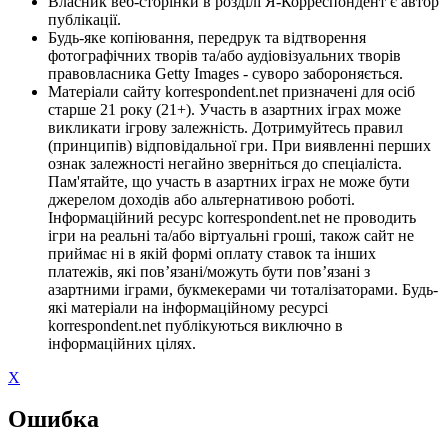
Власник веб-сторінки в розділі Я-Корреспондент є автор
публікації.
Будь-яке копіювання, передрук та відтворення
фотографічних творів та/або аудіовізуальних творів
правовласника Getty Images - суворо забороняється.
Матеріали сайту korrespondent.net призначені для осіб
старше 21 року (21+). Участь в азартних іграх може
викликати ігрову залежність. Дотримуйтесь правил
(принципів) відповідальної гри. При виявленні перших
ознак залежності негайно зверніться до спеціаліста.
Пам'ятайте, що участь в азартних іграх не може бути
джерелом доходів або альтернативою роботі.
Інформаційний ресурс korrespondent.net не проводить
ігри на реальні та/або віртуальні гроші, також сайт не
приймає ні в якій формі оплату ставок та інших
платежів, які пов’язані/можуть бути пов’язані з
азартними іграми, букмекерами чи тоталізаторами. Будь-
які матеріали на інформаційному ресурсі
korrespondent.net публікуються виключно в
інформаційних цілях.
X
Ошибка