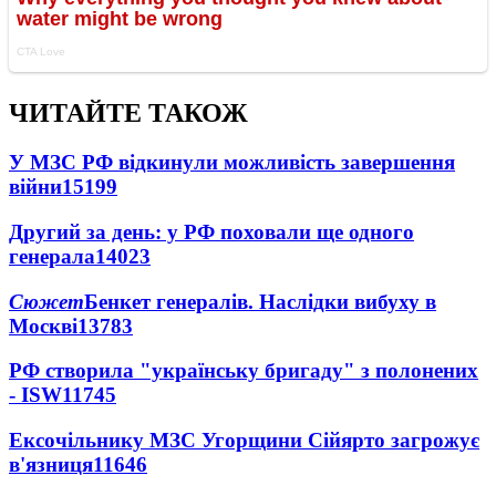
ЧИТАЙТЕ ТАКОЖ
У МЗС РФ відкинули можливість завершення
війни
15199
Другий за день: у РФ поховали ще одного
генерала
14023
Сюжет
Бенкет генералів. Наслідки вибуху в
Москві
13783
РФ створила "українську бригаду" з полонених
- ISW
11745
Ексочільнику МЗС Угорщини Сійярто загрожує
в'язниця
11646