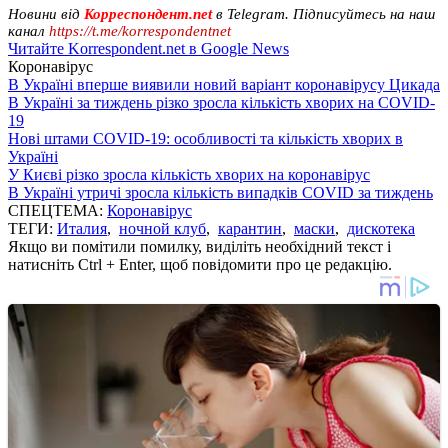
Новини від
Корреспондент.net
в Telegram. Підписуйтесь на наш
канал
https://t.me/korrespondentnet
Читайте Korrespondent.net в Google News
Коронавірус
В Україні вперше виявили новий варіант коронавірусу Цикада
В Україні за тиждень різко зросла кількість хворих на COVID-
19
Нові штами COVID-19: особливості та кількість хворих в
Україні
У Києві різко зросла кількість хворих на коронавірус
В Україні утричі зросла кількість випадків COVID за тиждень
СПЕЦТЕМА:
Коронавірус
ТЕГИ:
Италия
,
ночной клуб
,
карантин
,
маски
,
дискотека
Якщо ви помітили помилку, виділіть необхідний текст і
натисніть Ctrl + Enter, щоб повідомити про це редакцію.