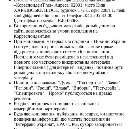
«КореспонденТ.net» Адреса: 02091, місто Київ,
ХАРКІВСЬКЕ ШОСЕ, будинок 172-Б, офіс 208/1 E-mail:
sunlight@mediadim.com.ua
Телефон: 044-205-43-00
Ідентифікатор медіа – R40-06068
Використання будь-яких матеріалів, розміщених на
сайті, дозволяється за умови посилання на
Корреспондент.net.
При копіюванні матеріалів зі сторінки « Новини України
і світу» , для інтернет - видань - обов'язкове пряме
відкрите для пошукових систем гіперпосилання .
Посилання має бути розміщена в незалежності від
повного або часткового використання матеріалів.
Гіперпосилання ( для інтернет - видань) - повинна бути
розміщена в підзаголовку або в першому абзаці
матеріалу.
Новини з позначками "Думка", "Експертиза", "Заява",
"Регіони", "Гроші", "Влада", "Вибори", "Тест-драйв",
"Спецпроекти", "Промо" публікуються на правах
реклами.
Розділ Спецпроекти створюється спільно з
комерційними партнерами.
Будь яке копіювання, публікація, передрук, чи наступне
поширення інформації, що містить посилання на
"Інтерфакс-Україна", EPA / UPG, суворо забороняється.