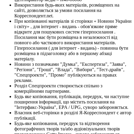
Використання будь-яких матеріалів, розміщених на
сайті, дозволяється за умови посилання на
Корреспондент.net.
При копіюванні матеріалів зі сторінки « Новини України
і світу» , для інтернет - видань - обов'язкове пряме
відкрите для пошукових систем гіперпосилання .
Посилання має бути розміщена в незалежності від
повного або часткового використання матеріалів.
Гіперпосилання ( для інтернет - видань) - повинна бути
розміщена в підзаголовку або в першому абзаці
матеріалу.
Новини з позначками "Думка", "Експертиза", "Заява",
"Регіони", "Гроші", "Влада", "Вибори", "Тест-драйв",
"Спецпроекти", "Промо" публікуються на правах
реклами.
Розділ Спецпроекти створюється спільно з
комерційними партнерами.
Будь яке копіювання, публікація, передрук, чи наступне
поширення інформації, що містить посилання на
"Інтерфакс-Україна", EPA / UPG, суворо забороняється.
Власник веб-сторінки в розділі Я-Корреспондент є автор
публікації.
Будь-яке копіювання, передрук та відтворення
фотографічних творів та/або аудіовізуальних творів