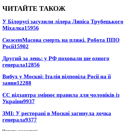
ЧИТАЙТЕ ТАКОЖ
У Білорусі засудили лідера Ляпіса Трубецького
Міхалка
15956
Сюжет
Масова смерть на пляжі. Робота ППО
Росії
15902
Другий за день: у РФ поховали ще одного
генерала
12856
Вибух у Москві: Італія відповіла Росії на її
заяви
12288
ЄС відзавтра змінює правила для чоловіків із
України
9937
ЗМІ: У ресторані в Москві загинула дочка
генерала
9377