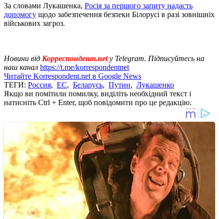
За словами Лукашенка,
Росія за першого запиту надасть
допомогу
щодо забезпечення безпеки Білорусі в разі зовнішніх
військових загроз.
Новини від
Корреспондент.net
у Telegram. Підписуйтесь на
наш канал
https://t.me/korrespondentnet
Читайте Korrespondent.net в Google News
ТЕГИ:
Россия
,
ЕС
,
Беларусь
,
Путин
,
Лукашенко
Якщо ви помітили помилку, виділіть необхідний текст і
натисніть Ctrl + Enter, щоб повідомити про це редакцію.