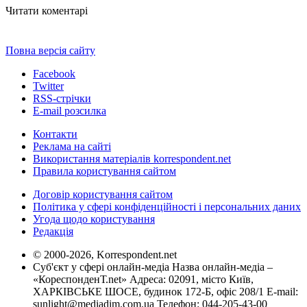
Читати коментарі
Повна версія сайту
Facebook
Twitter
RSS-стрічки
E-mail розсилка
Контакти
Реклама на сайті
Використання матеріалів korrespondent.net
Правила користування сайтом
Договір користування сайтом
Політика у сфері конфіденційності і персональних даних
Угода щодо користування
Редакція
© 2000-2026, Korrespondent.net
Суб'єкт у сфері онлайн-медіа Назва онлайн-медіа –
«КореспонденТ.net» Адреса: 02091, місто Київ,
ХАРКІВСЬКЕ ШОСЕ, будинок 172-Б, офіс 208/1 E-mail:
sunlight@mediadim.com.ua
Телефон: 044-205-43-00