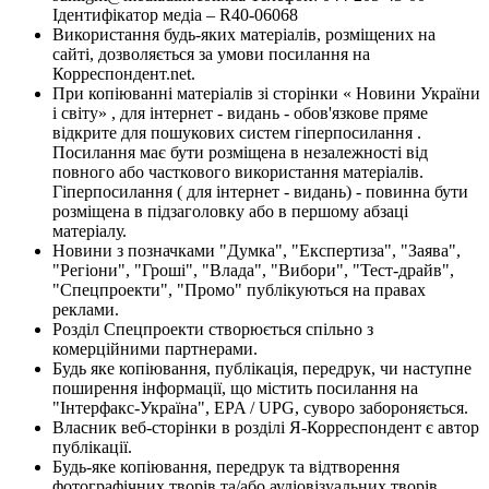
Ідентифікатор медіа – R40-06068
Використання будь-яких матеріалів, розміщених на
сайті, дозволяється за умови посилання на
Корреспондент.net.
При копіюванні матеріалів зі сторінки « Новини України
і світу» , для інтернет - видань - обов'язкове пряме
відкрите для пошукових систем гіперпосилання .
Посилання має бути розміщена в незалежності від
повного або часткового використання матеріалів.
Гіперпосилання ( для інтернет - видань) - повинна бути
розміщена в підзаголовку або в першому абзаці
матеріалу.
Новини з позначками "Думка", "Експертиза", "Заява",
"Регіони", "Гроші", "Влада", "Вибори", "Тест-драйв",
"Спецпроекти", "Промо" публікуються на правах
реклами.
Розділ Спецпроекти створюється спільно з
комерційними партнерами.
Будь яке копіювання, публікація, передрук, чи наступне
поширення інформації, що містить посилання на
"Інтерфакс-Україна", EPA / UPG, суворо забороняється.
Власник веб-сторінки в розділі Я-Корреспондент є автор
публікації.
Будь-яке копіювання, передрук та відтворення
фотографічних творів та/або аудіовізуальних творів