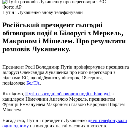
Фото: AP
Путін і Лукашенко знову телефонували
Російський президент сьогодні
обговорив події в Білорусі з Меркель,
Макроном і Мішелем. Про результати
розповів Лукашенку.
Президент Росії Володимир Путін проінформував президента
Білорусі Олександра Лукашенка про його переговори з
лідерами ЄС, що відбулися у вівторок, 18 серпня,
повідомляє
БелТА
.
Як відомо,
Путін сьогодні обговорив події в Білорусі
з
канцлером Німеччини Ангелою Меркель, президентом
Франції Еммануелем Макроном і главою Євроради Шарлем
Мішелем.
Нагадаємо, Путін і президент Лукашенко
двічі телефонували
один одному
на вихідних на тлі масових протестів.