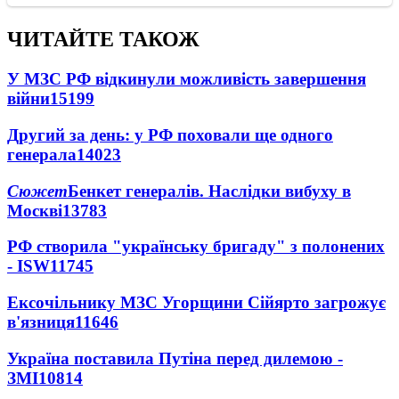
ЧИТАЙТЕ ТАКОЖ
У МЗС РФ відкинули можливість завершення
війни
15199
Другий за день: у РФ поховали ще одного
генерала
14023
Сюжет
Бенкет генералів. Наслідки вибуху в
Москві
13783
РФ створила "українську бригаду" з полонених
- ISW
11745
Ексочільнику МЗС Угорщини Сійярто загрожує
в'язниця
11646
Україна поставила Путіна перед дилемою -
ЗМІ
10814