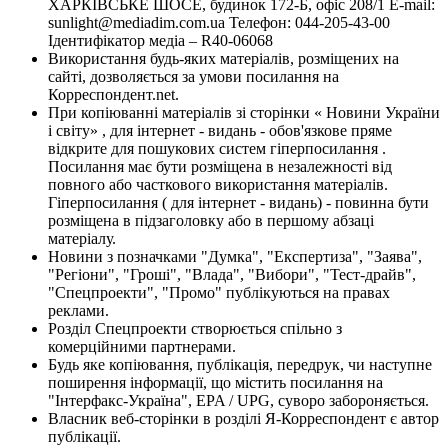
ХАРКІВСЬКЕ ШОСЕ, будинок 172-Б, офіс 208/1 E-mail:
sunlight@mediadim.com.ua
Телефон: 044-205-43-00
Ідентифікатор медіа – R40-06068
Використання будь-яких матеріалів, розміщених на
сайті, дозволяється за умови посилання на
Корреспондент.net.
При копіюванні матеріалів зі сторінки « Новини України
і світу» , для інтернет - видань - обов'язкове пряме
відкрите для пошукових систем гіперпосилання .
Посилання має бути розміщена в незалежності від
повного або часткового використання матеріалів.
Гіперпосилання ( для інтернет - видань) - повинна бути
розміщена в підзаголовку або в першому абзаці
матеріалу.
Новини з позначками "Думка", "Експертиза", "Заява",
"Регіони", "Гроші", "Влада", "Вибори", "Тест-драйв",
"Спецпроекти", "Промо" публікуються на правах
реклами.
Розділ Спецпроекти створюється спільно з
комерційними партнерами.
Будь яке копіювання, публікація, передрук, чи наступне
поширення інформації, що містить посилання на
"Інтерфакс-Україна", EPA / UPG, суворо забороняється.
Власник веб-сторінки в розділі Я-Корреспондент є автор
публікації.