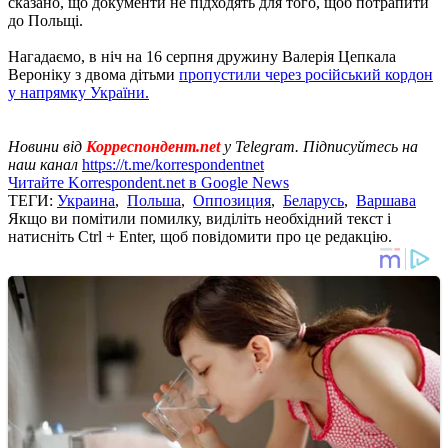
сказано, що документи не підходять для того, щоб потрапити
до Польщі.
Нагадаємо, в ніч на 16 серпня дружину Валерія Цепкала
Вероніку з двома дітьми
пропустили через російський кордон
у напрямку України.
Новини від
Корреспондент.net
у Telegram. Підписуйтесь на
наш канал
https://t.me/korrespondentnet
Читайте Korrespondent.net в Google News
ТЕГИ:
Украина
,
Польша
,
Оппозиция
,
Беларусь
,
Варшава
Якщо ви помітили помилку, виділіть необхідний текст і
натисніть Ctrl + Enter, щоб повідомити про це редакцію.