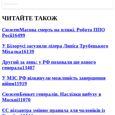
ЧИТАЙТЕ ТАКОЖ
Сюжет
Масова смерть на пляжі. Робота ППО
Росії
16499
У Білорусі засудили лідера Ляпіса Трубецького
Міхалка
16139
Другий за день: у РФ поховали ще одного
генерала
13407
У МЗС РФ відкинули можливість завершення
війни
11919
Сюжет
Бенкет генералів. Наслідки вибуху в
Москві
11070
ЄС відзавтра змінює правила для чоловіків із