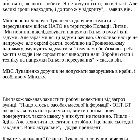
постояти, ще щось зробити. Я не хочу сказати, що всі такі. Але
великі гроші надходять, і до того ж у відкриту", - заявив він.
Міноборони Білорусі Лукашенко доручив стежити за
пересуванням військ НАТО на територію Польщі і Литви.
"Ми повинні відслідковувати напрямки їхнього руху і їхні
задуми. Але зараз ми всі ці задуми бачимо. Особливо нас це не
напружує, але окремі факти, особливо на Гродненському
напрямку, змушують задуматися. Тому нам обов'язково треба
вжити заходів і не соромитися виводити наші Збройні сили і
техніку на напрямки їхнього пересування", - сказав він.
МВС Лукашенко доручив не допускати заворушень в країні, і
особливо у Мінську.
Він також зажадав захистити робочі колективи від загроз
вулиці. "Якщо хтось в засобах масової інформації - ОНТ, БТ,
ще десь - хочуть пострайкувати, вийти і потім знову
повернутися, такого шансу у них бути не повинно. Пішли -
йдіть. Але захистити колективи потрібно. І це наше сьогодні
завдання. Воно актуальне", - додав президент.
Комітету державної безпеки Лукашенко доручив виявляти і