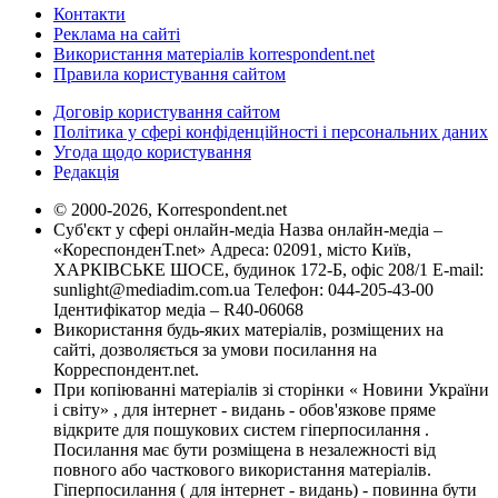
Контакти
Реклама на сайті
Використання матеріалів korrespondent.net
Правила користування сайтом
Договір користування сайтом
Політика у сфері конфіденційності і персональних даних
Угода щодо користування
Редакція
© 2000-2026, Korrespondent.net
Суб'єкт у сфері онлайн-медіа Назва онлайн-медіа –
«КореспонденТ.net» Адреса: 02091, місто Київ,
ХАРКІВСЬКЕ ШОСЕ, будинок 172-Б, офіс 208/1 E-mail:
sunlight@mediadim.com.ua
Телефон: 044-205-43-00
Ідентифікатор медіа – R40-06068
Використання будь-яких матеріалів, розміщених на
сайті, дозволяється за умови посилання на
Корреспондент.net.
При копіюванні матеріалів зі сторінки « Новини України
і світу» , для інтернет - видань - обов'язкове пряме
відкрите для пошукових систем гіперпосилання .
Посилання має бути розміщена в незалежності від
повного або часткового використання матеріалів.
Гіперпосилання ( для інтернет - видань) - повинна бути