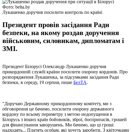
Фото: belta.by
Лукашенко доручив посилити контроль по країні
Президент провів засідання Ради
безпеки, на якому роздав доручення
військовим, силовикам, дипломатам і
ЗМІ.
Президент Білорусі Олександр Лукашенко доручив
прикордонній службі країни посилити охорону кордонів. Про
розпорядження Лукашенка, за підсумками засідання Ради
безпеки, в середу, 19 серпня, пише
БелТА
.
"Доручаю Державному прикордонному комітету, ми з
обговорення це бачимо, посилити охорону державного
кордону по всьому периметру з метою недопущення в
Білорусь з інших країн бойовиків, зброї, боєприпасів, грошей
для фінансування заворушень. Ми бачимо, що ці гроші
надходять... Платять особам, які хочуть заробити. З квіточками