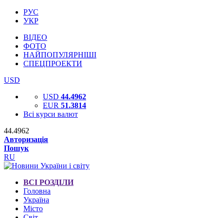
РУС
УКР
ВІДЕО
ФОТО
НАЙПОПУЛЯРНІШІ
СПЕЦПРОЕКТИ
USD
USD
44.4962
EUR
51.3814
Всі курси валют
44.4962
Авторизація
Пошук
RU
ВСІ РОЗДІЛИ
Головна
Україна
Місто
Світ