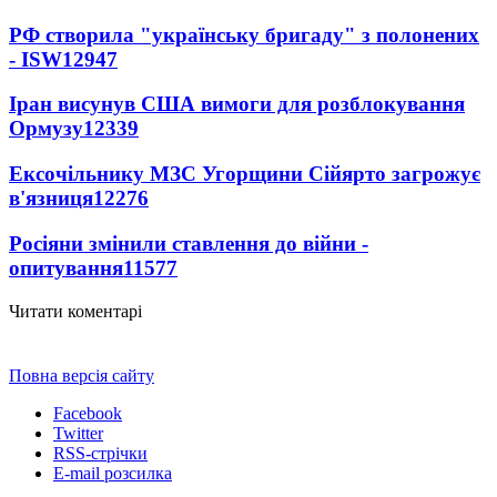
РФ створила "українську бригаду" з полонених
- ISW
12947
Іран висунув США вимоги для розблокування
Ормузу
12339
Ексочільнику МЗС Угорщини Сійярто загрожує
в'язниця
12276
Росіяни змінили ставлення до війни -
опитування
11577
Читати коментарі
Повна версія сайту
Facebook
Twitter
RSS-стрічки
E-mail розсилка