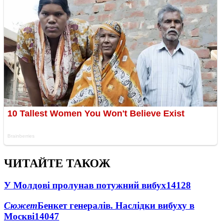
ЧИТАЙТЕ ТАКОЖ
У Молдові пролунав потужний вибух
14128
Сюжет
Бенкет генералів. Наслідки вибуху в
Москві
14047