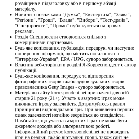
розміщена в підзаголовку або в першому абзаці
матеріалу.
Новини з позначками "Думка", "Експертиза", "Заява",
"Регіони", "Гроші", "Влада", "Вибори", "Тест-драйв",
"Спецпроекти", "Промо" публікуються на правах
реклами.
Розділ Спецпроекти створюється спільно з
комерційними партнерами.
Будь яке копіювання, публікація, передрук, чи наступне
поширення інформації, що містить посилання на
"Інтерфакс-Україна", EPA / UPG, суворо забороняється.
Власник веб-сторінки в розділі Я-Корреспондент є автор
публікації.
Будь-яке копіювання, передрук та відтворення
фотографічних творів та/або аудіовізуальних творів
правовласника Getty Images - суворо забороняється.
Матеріали сайту korrespondent.net призначені для осіб
старше 21 року (21+). Участь в азартних іграх може
викликати ігрову залежність. Дотримуйтесь правил
(принципів) відповідальної гри. При виявленні перших
ознак залежності негайно зверніться до спеціаліста.
Пам'ятайте, що участь в азартних іграх не може бути
джерелом доходів або альтернативою роботі.
Інформаційний ресурс korrespondent.net не проводить
ігри на реальні та/або віртуальні гроші, також сайт не