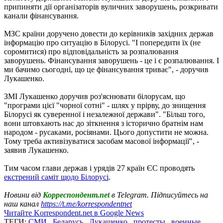
припиняти дії організаторів вуличних заворушень, розкривати
канали фінансування.
МЗС країни доручено довести до керівників західних держав
інформацію про ситуацію в Білорусі. "І попередити їх (не
соромитися) про відповідальність за розпалювання
заворушень. Фінансування заворушень - це і є розпалювання. І
ми бачимо сьогодні, що це фінансування триває", - доручив
Лукашенко.
ЗМІ Лукашенко доручив роз'яснювати білорусам, що
"програми цієї "чорної сотні" - шлях у прірву, до знищення
Білорусі як суверенної і незалежної держави". "Більш того,
вони штовхають нас до зіткнення з історично братнім нам
народом - русаками, росіянами. Цього допустити не можна.
Тому треба активізуватися засобам масової інформації", -
заявив Лукашенко.
Тим часом глави держав і урядів 27 країн ЄС проводять
екстрений саміт щодо Білорусі
.
Новини від
Корреспондент.net
в Telegram. Підписуйтесь на
наш канал
https://t.me/korrespondentnet
Читайте Korrespondent.net в Google News
ТЕГИ:
СМИ
,
Беларусь
,
Лукашенко
,
протесты
,
военные
,