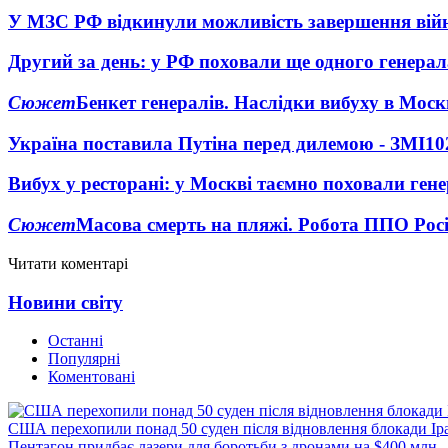
У МЗС РФ відкинули можливість завершення вій
Другий за день: у РФ поховали ще одного генерал
Сюжет
Бенкет генералів. Наслідки вибуху в Моск
Україна поставила Путіна перед дилемою - ЗМІ
10
Вибух у ресторані: у Москві таємно поховали ген
Сюжет
Масова смерть на пляжі. Робота ППО Росі
Читати коментарі
Новини світу
Останні
Популярні
Коментовані
США перехопили понад 50 суден після відновлення блокади Ір
Пентагон придбає лазери для боротьби з дронами на $400 млн -