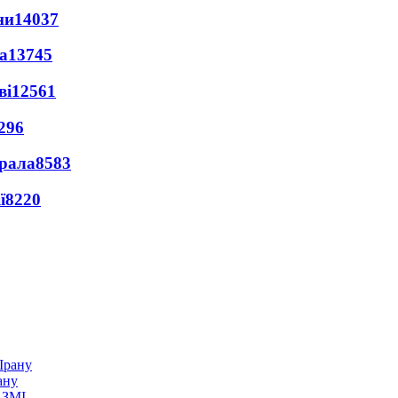
ни
14037
а
13745
ві
12561
296
ерала
8583
ї
8220
ану
 ЗМІ