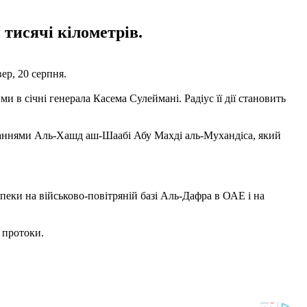
 тисячі кілометрів.
ер, 20 серпня.
и в січні генерала Касема Сулеймані. Радіус її дії становить
ваннями Аль-Хашд аш-Шаабі Абу Махді аль-Мухандіса, який
зпеки на військово-повітряній базі Аль-Дафра в ОАЕ і на
 протоки.