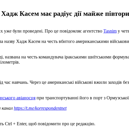
Хадж Касем має радіус дії майже півтори
их уже були проведені. Про це повідомляє агентство
Tasnim
у четв
ала назву Хадж Касем на честь вбитого американськими військовим
хді, названа на честь командувача іракськими шиїтськими форму
кілометрів.
ід час навчань. Через це американські військові вжили заходів бе
нського авіаносця
при транспортуванні його в порт з Ормузської
ш канал
https://t.me/korrespondentnet
ь Ctrl + Enter, щоб повідомити про це редакцію.