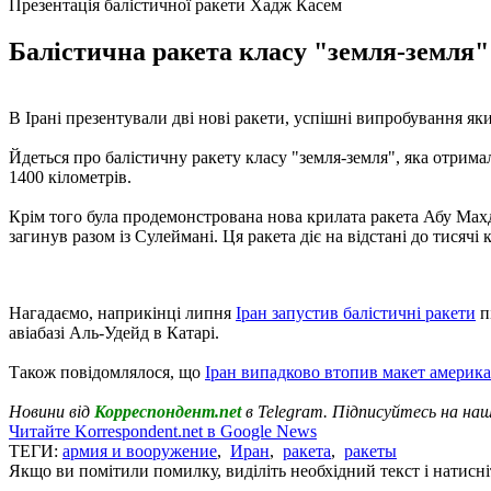
Презентація балістичної ракети Хадж Касем
Балістична ракета класу "земля-земля" 
В Ірані презентували дві нові ракети, успішні випробування як
Йдеться про балістичну ракету класу "земля-​​земля", яка отрим
1400 кілометрів.
Крім того була продемонстрована нова крилата ракета Абу Ма
загинув разом із Сулеймані. Ця ракета діє на відстані до тисячі 
Нагадаємо, наприкінці липня
Іран запустив балістичні ракети
п
авіабазі Аль-Удейд в Катарі.
Також повідомлялося, що
Іран випадково втопив макет америка
Новини від
Корреспондент.net
в Telegram. Підписуйтесь на на
Читайте Korrespondent.net в Google News
ТЕГИ:
армия и вооружение
,
Иран
,
ракета
,
ракеты
Якщо ви помітили помилку, виділіть необхідний текст і натисніт