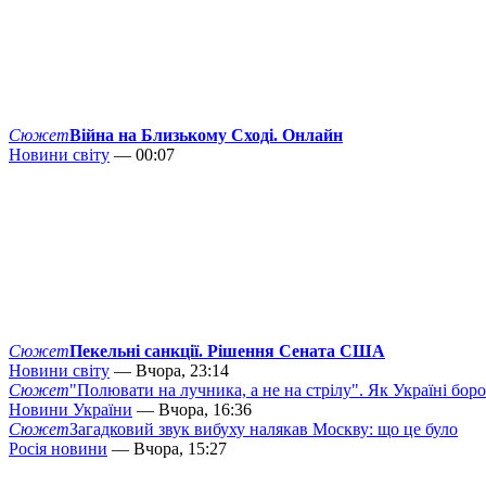
Сюжет
Війна на Близькому Сході. Онлайн
Новини світу
— 00:07
Сюжет
Пекельні санкції. Рішення Сената США
Новини світу
— Вчора, 23:14
Сюжет
"Полювати на лучника, а не на стрілу". Як Україні бор
Новини України
— Вчора, 16:36
Сюжет
Загадковий звук вибуху налякав Москву: що це було
Росія новини
— Вчора, 15:27