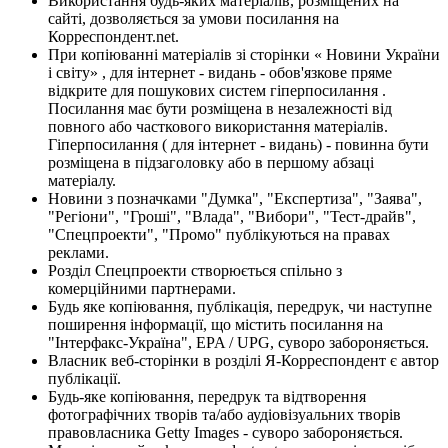
Використання будь-яких матеріалів, розміщених на
сайті, дозволяється за умови посилання на
Корреспондент.net.
При копіюванні матеріалів зі сторінки « Новини України
і світу» , для інтернет - видань - обов'язкове пряме
відкрите для пошукових систем гіперпосилання .
Посилання має бути розміщена в незалежності від
повного або часткового використання матеріалів.
Гіперпосилання ( для інтернет - видань) - повинна бути
розміщена в підзаголовку або в першому абзаці
матеріалу.
Новини з позначками "Думка", "Експертиза", "Заява",
"Регіони", "Гроші", "Влада", "Вибори", "Тест-драйв",
"Спецпроекти", "Промо" публікуються на правах
реклами.
Розділ Спецпроекти створюється спільно з
комерційними партнерами.
Будь яке копіювання, публікація, передрук, чи наступне
поширення інформації, що містить посилання на
"Інтерфакс-Україна", EPA / UPG, суворо забороняється.
Власник веб-сторінки в розділі Я-Корреспондент є автор
публікації.
Будь-яке копіювання, передрук та відтворення
фотографічних творів та/або аудіовізуальних творів
правовласника Getty Images - суворо забороняється.