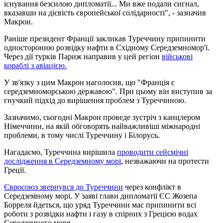
існування безсилою дипломатії... Ми вже подали сигнал,
вказавши на дієвість європейської солідарності", - зазначив
Макрон.
Раніше президент Франції закликав Туреччину припинити
односторонню розвідку нафти в Східному Середземномор'ї.
Через дії турків Париж направив у цей регіон
військові
кораблі з авіацією.
У зв'язку з цим Макрон наголосив, що "Франція є
середземноморською державою". При цьому він виступив за
гнучкий підхід до вирішення проблем з Туреччиною.
Зазначимо, сьогодні Макрон проведе зустріч з канцлером
Німеччини, на якій обговорять найважливіші міжнародні
проблеми, в тому числі Туреччину і Білорусь.
Нагадаємо, Туреччина вирішила
проводити сейсмічні
дослідження в Середземному морі
, незважаючи на протести
Греції.
Євросоюз звернувся до Туреччини
через конфлікт в
Середземному морі. У заяві глави дипломатії ЄС Жозепа
Борреля йдеться, що уряд Туреччини має припинити всі
роботи з розвідки нафти і газу в спірних з Грецією водах
Середземного моря.