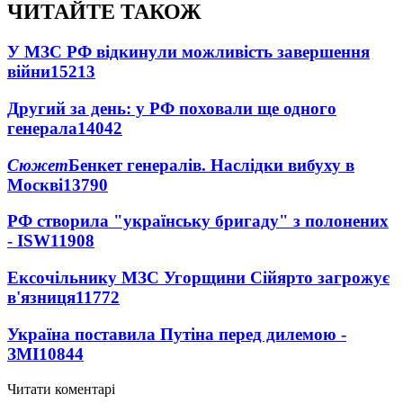
ЧИТАЙТЕ ТАКОЖ
У МЗС РФ відкинули можливість завершення
війни
15213
Другий за день: у РФ поховали ще одного
генерала
14042
Сюжет
Бенкет генералів. Наслідки вибуху в
Москві
13790
РФ створила "українську бригаду" з полонених
- ISW
11908
Ексочільнику МЗС Угорщини Сійярто загрожує
в'язниця
11772
Україна поставила Путіна перед дилемою -
ЗМІ
10844
Читати коментарі