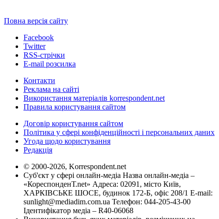
Повна версія сайту
Facebook
Twitter
RSS-стрічки
E-mail розсилка
Контакти
Реклама на сайті
Використання матеріалів korrespondent.net
Правила користування сайтом
Договір користування сайтом
Політика у сфері конфіденційності і персональних даних
Угода щодо користування
Редакція
© 2000-2026, Korrespondent.net
Суб'єкт у сфері онлайн-медіа Назва онлайн-медіа –
«КореспонденТ.net» Адреса: 02091, місто Київ,
ХАРКІВСЬКЕ ШОСЕ, будинок 172-Б, офіс 208/1 E-mail:
sunlight@mediadim.com.ua
Телефон: 044-205-43-00
Ідентифікатор медіа – R40-06068