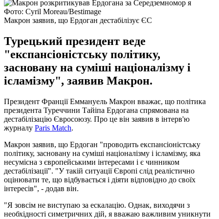
Фото: Cyril Moreau/Bestimage
Макрон заявив, що Ердоган дестабілізує ЄС
Турецький президент веде
"експансіоністську політику,
засновану на суміші націоналізму і
ісламізму", заявив Макрон.
Президент Франції Еммануель Макрон вважає, що політика
президента Туреччини Тайіпа Ердогана спрямована на
дестабілізацію Євросоюзу. Про це він заявив в інтерв'ю
журналу
Paris Match
.
Макрон заявив, що Ердоган "проводить експансіоністську
політику, засновану на суміші націоналізму і ісламізму, яка
несумісна з європейськими інтересами і є чинником
дестабілізації". "У такій ситуації Європі слід реалістично
оцінювати те, що відбувається і діяти відповідно до своїх
інтересів", - додав він.
"Я зовсім не виступаю за ескалацію. Однак, виходячи з
необхідності симетричних дій, я вважаю важливим уникнути