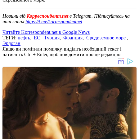
Новини від
Корреспондент.net
в Telegram. Підписуйтесь на
наш канал
https://t.me/korrespondentnet
Читайте Korrespondent.net в Google News
ТЕГИ:
нефть
,
ЕС
,
Турция
,
Франция
,
Средиземное море
,
Эрдоган
Якщо ви помітили помилку, виділіть необхідний текст і
натисніть Ctrl + Enter, щоб повідомити про це редакцію.