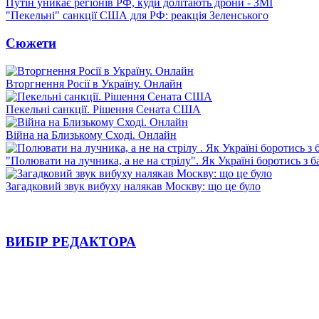
Путін уникає регіонів РФ, куди долітають дрони - ЗМІ
"Пекельні" санкції США для РФ: реакція Зеленського
Сюжети
Вторгнення Росії в Україну. Онлайн
Пекельні санкції. Рішення Сената США
Війна на Близькому Сході. Онлайн
"Полювати на лучника, а не на стрілу". Як Україні боротись з 
Загадковий звук вибуху налякав Москву: що це було
ВИБІР РЕДАКТОРА