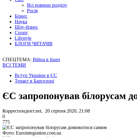
Всі новини розділу
Росія
Бізнес
Наука
Шоу-бізнес
Спорт
Lifestyle
БЛОГИ ЧИТАЧІВ
СПЕЦТЕМА:
Війна в Ірані
ВСІ ТЕМИ
Вступ України в ЄС
Теракт в Барселоні
ЄС запропонував білорусам д
Корреспондент.net, 20 серпня 2020, 21:08
0
775
Фото: Eurointegration.com.ua