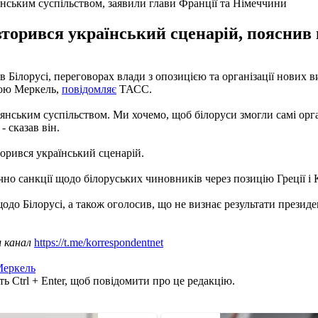
янським суспільством, заявили глави Франції та Німеччини
овторився український сценарій, пояснив
Білорусі, переговорах влади з опозицією та організації нових ви
лою Меркель,
повідомляє
ТАСС.
дянським суспільством. Ми хочемо, щоб білоруси змогли самі орг
 сказав він.
торився український сценарій.
чно санкції щодо білоруських чиновників через позицію Греції і 
одо Білорусі, а також оголосив, що не визнає результати президе
ш канал
https://t.me/korrespondentnet
Меркель
ь Ctrl + Enter, щоб повідомити про це редакцію.