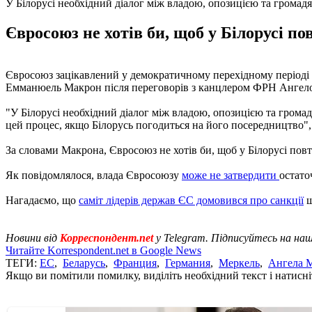
У Білорусі необхідний діалог між владою, опозицією та громад
Євросоюз не хотів би, щоб у Білорусі п
Євросоюз зацікавлений у демократичному перехідному періоді в 
Емманюель Макрон після переговорів з канцлером ФРН Анге
"У Білорусі необхідний діалог між владою, опозицією та грома
цей процес, якщо Білорусь погодиться на його посередництво", -
За словами Макрона, Євросоюз не хотів би, щоб у Білорусі пов
Як повідомлялося, влада Євросоюзу
може не затвердити
остато
Нагадаємо, що
саміт лідерів держав ЄС домовився про санкції
щ
Новини від
Корреспондент.net
у Telegram. Підписуйтесь на на
Читайте Korrespondent.net в Google News
ТЕГИ:
ЕС
,
Беларусь
,
Франция
,
Германия
,
Меркель
,
Ангела 
Якщо ви помітили помилку, виділіть необхідний текст і натисніт