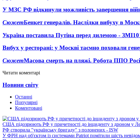
У МЗС РФ відкинули можливість завершення вій
Сюжет
Бенкет генералів. Наслідки вибуху в Моск
Україна поставила Путіна перед дилемою - ЗМІ
10
Вибух у ресторані: у Москві таємно поховали ген
Сюжет
Масова смерть на пляжі. Робота ППО Росі
Читати коментарі
Новини світу
Останні
Популярні
Коментовані
США підозрюють РФ у причетності до інциденту з дроном у Л
РФ створила "українську бригаду" з полонених - ISW
У ФРН над об'єктом із системами Patriot помітили шість невідо