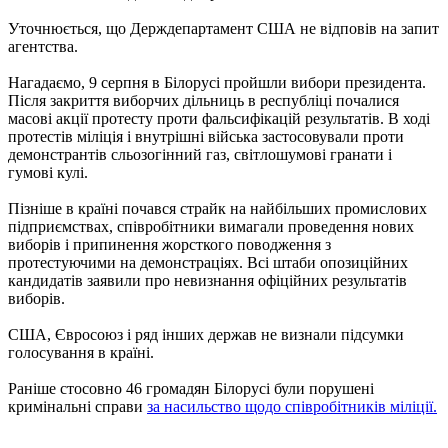
Уточнюється, що Держдепартамент США не відповів на запит
агентства.
Нагадаємо, 9 серпня в Білорусі пройшли вибори президента.
Після закриття виборчих дільниць в республіці почалися
масові акції протесту проти фальсифікацій результатів. В ході
протестів міліція і внутрішні війська застосовували проти
демонстрантів сльозогінний газ, світлошумові гранати і
гумові кулі.
Пізніше в країні почався страйк на найбільших промислових
підприємствах, співробітники вимагали проведення нових
виборів і припинення жорсткого поводження з
протестуючими на демонстраціях. Всі штаби опозиційних
кандидатів заявили про невизнання офіційних результатів
виборів.
США, Євросоюз і ряд інших держав не визнали підсумки
голосування в країні.
Раніше стосовно 46 громадян Білорусі були порушені
кримінальні справи
за насильство щодо співробітників міліції.