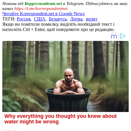
Новини від
Корреспондент.net
в Telegram. Підписуйтесь на наш
канал
https://t.me/korrespondentnet
Читайте Korrespondent.net в Google News
ТЕГИ:
Россия
,
США
,
Беларусь
,
Литва
,
визит
Якщо ви помітили помилку, виділіть необхідний текст і
натисніть Ctrl + Enter, щоб повідомити про це редакцію.