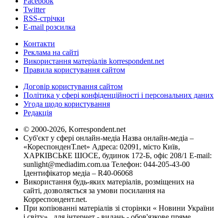
Facebook
Twitter
RSS-стрічки
E-mail розсилка
Контакти
Реклама на сайті
Використання матеріалів korrespondent.net
Правила користування сайтом
Договір користування сайтом
Політика у сфері конфіденційності і персональних даних
Угода щодо користування
Редакція
© 2000-2026, Korrespondent.net
Суб'єкт у сфері онлайн-медіа Назва онлайн-медіа –
«КореспонденТ.net» Адреса: 02091, місто Київ,
ХАРКІВСЬКЕ ШОСЕ, будинок 172-Б, офіс 208/1 E-mail:
sunlight@mediadim.com.ua
Телефон: 044-205-43-00
Ідентифікатор медіа – R40-06068
Використання будь-яких матеріалів, розміщених на
сайті, дозволяється за умови посилання на
Корреспондент.net.
При копіюванні матеріалів зі сторінки « Новини України
і світу» , для інтернет - видань - обов'язкове пряме