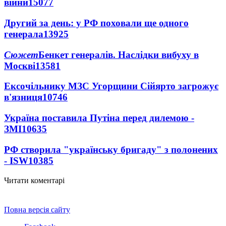
війни
15077
Другий за день: у РФ поховали ще одного
генерала
13925
Сюжет
Бенкет генералів. Наслідки вибуху в
Москві
13581
Ексочільнику МЗС Угорщини Сійярто загрожує
в'язниця
10746
Україна поставила Путіна перед дилемою -
ЗМІ
10635
РФ створила "українську бригаду" з полонених
- ISW
10385
Читати коментарі
Повна версія сайту