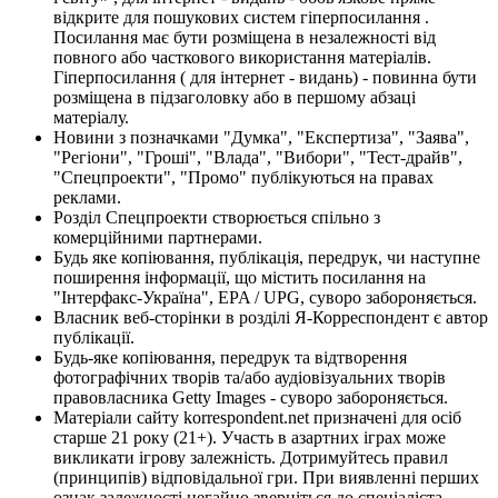
відкрите для пошукових систем гіперпосилання .
Посилання має бути розміщена в незалежності від
повного або часткового використання матеріалів.
Гіперпосилання ( для інтернет - видань) - повинна бути
розміщена в підзаголовку або в першому абзаці
матеріалу.
Новини з позначками "Думка", "Експертиза", "Заява",
"Регіони", "Гроші", "Влада", "Вибори", "Тест-драйв",
"Спецпроекти", "Промо" публікуються на правах
реклами.
Розділ Спецпроекти створюється спільно з
комерційними партнерами.
Будь яке копіювання, публікація, передрук, чи наступне
поширення інформації, що містить посилання на
"Інтерфакс-Україна", EPA / UPG, суворо забороняється.
Власник веб-сторінки в розділі Я-Корреспондент є автор
публікації.
Будь-яке копіювання, передрук та відтворення
фотографічних творів та/або аудіовізуальних творів
правовласника Getty Images - суворо забороняється.
Матеріали сайту korrespondent.net призначені для осіб
старше 21 року (21+). Участь в азартних іграх може
викликати ігрову залежність. Дотримуйтесь правил
(принципів) відповідальної гри. При виявленні перших
ознак залежності негайно зверніться до спеціаліста.