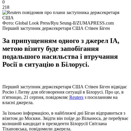
0
218
Фото: Global Look Press/Ryu Seung-Il/ZUMAPRESS.com
Перший заступник держсекретаря США Стівен Біген
За припущенням одного з джерел ІА,
метою візиту буде запобігання
подальшого насильства і втручання
Росії в ситуацію в Білорусі.
Перший заступник держсекретаря США Стівен Біген відвідає
Росію і Литву для обговорення ситуації в Білорусі. Про це, в
п'ятницю, 21 серпня, повідомляє
Reuters
з посиланням на
власні джерела.
За їхньою інформацією, в найближчі дні Біган відправиться з
візитом до Москви. Звідти він поїде до Вільнюса, де перебуває
колишній кандидат в президенти Білорусії Світлана
Тіхановська, повідомили джерела.