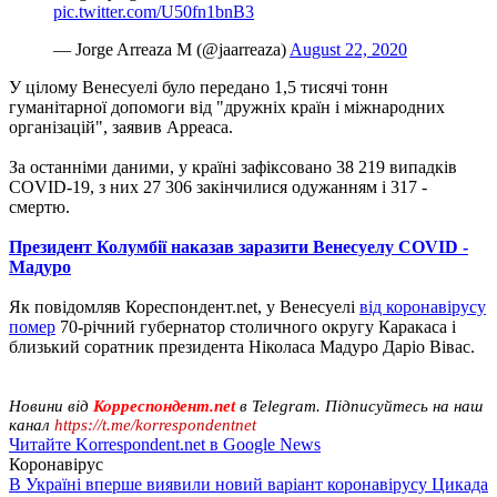
pic.twitter.com/U50fn1bnB3
— Jorge Arreaza M (@jaarreaza)
August 22, 2020
У цілому Венесуелі було передано 1,5 тисячі тонн
гуманітарної допомоги від "дружніх країн і міжнародних
організацій", заявив Арреаса.
За останніми даними, у країні зафіксовано 38 219 випадків
COVID-19, з них 27 306 закінчилися одужанням і 317 -
смертю.
Президент Колумбії наказав заразити Венесуелу COVID -
Мадуро
Як повідомляв Кореспондент.net, у Венесуелі
від коронавірусу
помер
70-річний губернатор столичного округу Каракаса і
близький соратник президента Ніколаса Мадуро Даріо Вівас.
Новини від
Корреспондент.net
в Telegram. Підписуйтесь на наш
канал
https://t.me/korrespondentnet
Читайте Korrespondent.net в Google News
Коронавірус
В Україні вперше виявили новий варіант коронавірусу Цикада