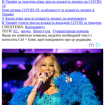
В Україні за тиждень різко зросла кількість хворих на COVID-
19
Нові штами COVID-19: особливості та кількість хворих в
Україні
У Києві різко зросла кількість хворих на коронавірус
В Україні утричі зросла кількість випадків COVID за тиждень
СПЕЦТЕМА:
Коронавірус
ТЕГИ:
ЕС
,
видео
,
Венесуэла
,
Гуманитарная помощь
Якщо ви помітили помилку, виділіть необхідний текст і
натисніть Ctrl + Enter, щоб повідомити про це редакцію.