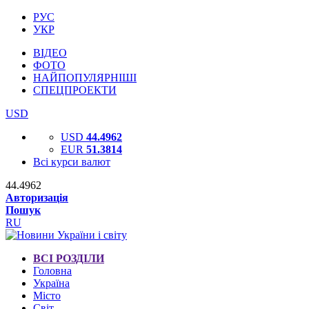
РУС
УКР
ВІДЕО
ФОТО
НАЙПОПУЛЯРНІШІ
СПЕЦПРОЕКТИ
USD
USD
44.4962
EUR
51.3814
Всі курси валют
44.4962
Авторизація
Пошук
RU
ВСІ РОЗДІЛИ
Головна
Україна
Місто
Світ