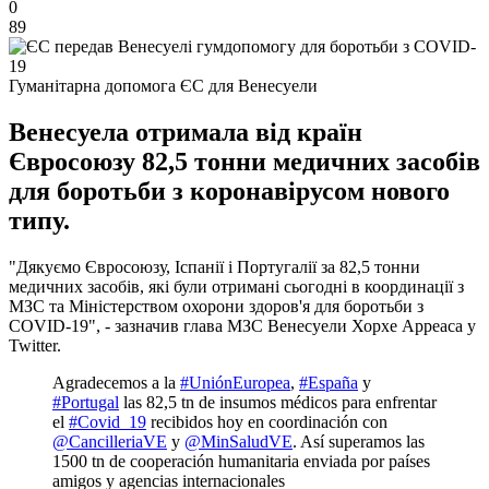
0
89
Гуманітарна допомога ЄС для Венесуели
Венесуела отримала від країн
Євросоюзу 82,5 тонни медичних засобів
для боротьби з коронавірусом нового
типу.
"Дякуємо Євросоюзу, Іспанії і Португалії за 82,5 тонни
медичних засобів, які були отримані сьогодні в координації з
МЗС та Міністерством охорони здоров'я для боротьби з
COVID-19", - зазначив глава МЗС Венесуели Хорхе Арреаса у
Twitter.
Agradecemos a la
#UniónEuropea
,
#España
y
#Portugal
las 82,5 tn de insumos médicos para enfrentar
el
#Covid_19
recibidos hoy en coordinación con
@CancilleriaVE
y
@MinSaludVE
. Así superamos las
1500 tn de cooperación humanitaria enviada por países
amigos y agencias internacionales