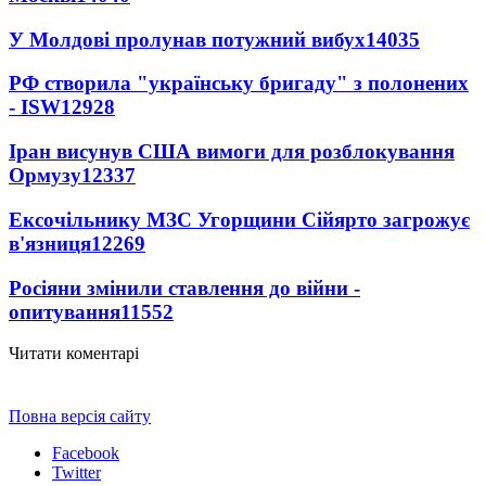
У Молдові пролунав потужний вибух
14035
РФ створила "українську бригаду" з полонених
- ISW
12928
Іран висунув США вимоги для розблокування
Ормузу
12337
Ексочільнику МЗС Угорщини Сійярто загрожує
в'язниця
12269
Росіяни змінили ставлення до війни -
опитування
11552
Читати коментарі
Повна версія сайту
Facebook
Twitter