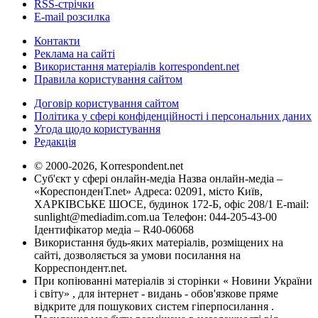
RSS-стрічки
E-mail розсилка
Контакти
Реклама на сайті
Використання матеріалів korrespondent.net
Правила користування сайтом
Договір користування сайтом
Політика у сфері конфіденційності і персональних даних
Угода щодо користування
Редакція
© 2000-2026, Korrespondent.net
Суб'єкт у сфері онлайн-медіа Назва онлайн-медіа –
«КореспонденТ.net» Адреса: 02091, місто Київ,
ХАРКІВСЬКЕ ШОСЕ, будинок 172-Б, офіс 208/1 E-mail:
sunlight@mediadim.com.ua
Телефон: 044-205-43-00
Ідентифікатор медіа – R40-06068
Використання будь-яких матеріалів, розміщених на
сайті, дозволяється за умови посилання на
Корреспондент.net.
При копіюванні матеріалів зі сторінки « Новини України
і світу» , для інтернет - видань - обов'язкове пряме
відкрите для пошукових систем гіперпосилання .