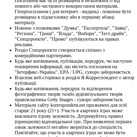
Посилання має бути розміщена в незалежності від
повного або часткового використання матеріалів.
Гіперпосилання ( для інтернет - видань) - повинна бути
розміщена в підзаголовку або в першому абзаці
матеріалу.
Новини з позначками "Думка", "Експертиза", "Заява",
"Регіони", "Гроші", "Влада", "Вибори", "Тест-драйв",
"Спецпроекти", "Промо" публікуються на правах
реклами.
Розділ Спецпроекти створюється спільно з
комерційними партнерами.
Будь яке копіювання, публікація, передрук, чи наступне
поширення інформації, що містить посилання на
"Інтерфакс-Україна", EPA / UPG, суворо забороняється.
Власник веб-сторінки в розділі Я-Корреспондент є автор
публікації.
Будь-яке копіювання, передрук та відтворення
фотографічних творів та/або аудіовізуальних творів
правовласника Getty Images - суворо забороняється.
Матеріали сайту korrespondent.net призначені для осіб
старше 21 року (21+). Участь в азартних іграх може
викликати ігрову залежність. Дотримуйтесь правил
(принципів) відповідальної гри. При виявленні перших
ознак залежності негайно зверніться до спеціаліста.
Пам'ятайте, що участь в азартних іграх не може бути