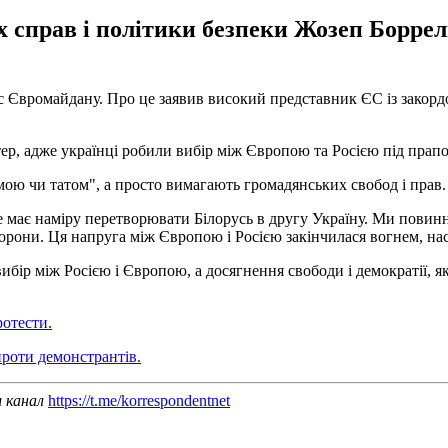
 справ і політики безпеки Жозеп Борре
 час Євромайдану. Про це заявив високий представник ЄС із зако
тер, адже українці робили вибір між Європою та Росією під пра
мою чи татом", а просто вимагають громадянських свобод і прав.
 має наміру перетворювати Білорусь в другу Україну. Ми повинні
рони. Ця напруга між Європою і Росією закінчилася вогнем, насил
бір між Росією і Європою, а досягнення свободи і демократії, як
ротести.
проти демонстрантів.
ш канал
https://t.me/korrespondentnet