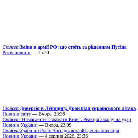
Сюжет
Зміни в армії РФ: що стоїть за рішенням Путіна
Росія новини
— 15:20
Сюжет
Диверсія в Лейпцигу. Дрон біля українського літака
Новини світу
— Вчора, 23:36
Сюжет
"Намагаються зламати Київ". Реакція Заходу на удар
Новини України
— Вчора, 23:09
Сюжет
Удари по Росії. Чого досягла 40-денна операція
Новини України
— 4 серпня 2026, 23:36