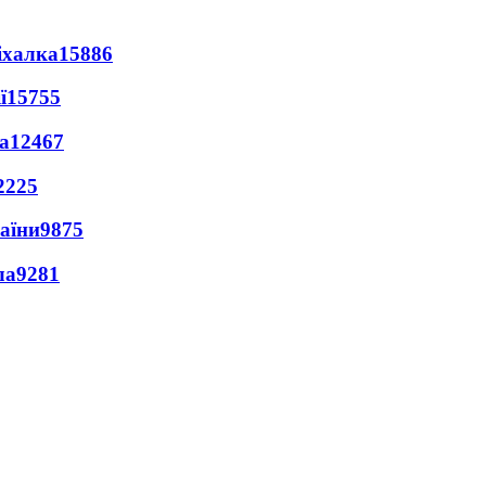
іхалка
15886
ї
15755
а
12467
2225
раїни
9875
ла
9281