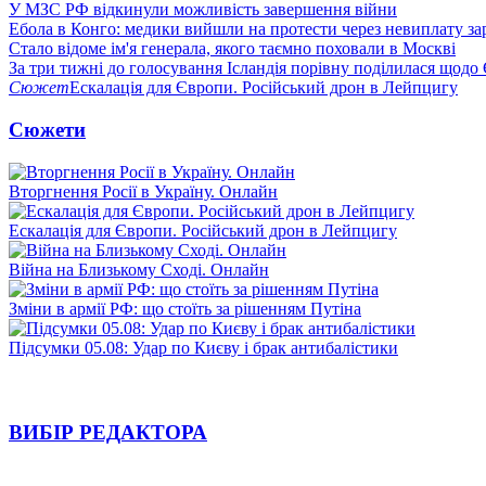
У МЗС РФ відкинули можливість завершення війни
Ебола в Конго: медики вийшли на протести через невиплату за
Стало відоме ім'я генерала, якого таємно поховали в Москві
За три тижні до голосування Ісландія порівну поділилася щодо
Сюжет
Ескалація для Європи. Російський дрон в Лейпцигу
Сюжети
Вторгнення Росії в Україну. Онлайн
Ескалація для Європи. Російський дрон в Лейпцигу
Війна на Близькому Сході. Онлайн
Зміни в армії РФ: що стоїть за рішенням Путіна
Підсумки 05.08: Удар по Києву і брак антибалістики
ВИБІР РЕДАКТОРА