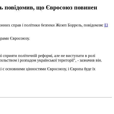
ль повідомив, що Євросоюз повинен
рдонних справ і політики безпеки Жозеп Боррель, повідомляє
El
порами Євросоюзу.
 сприяти політичній реформі, але не виступати в ролі
ьством і розпадом української території", - зазначив він.
і є основними цінностями Євросоюзу, і Європа буде їх