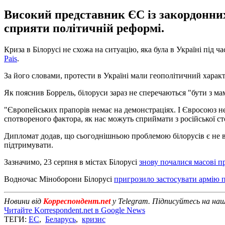
Високий представник ЄС із закордонних
сприяти політичній реформі.
Криза в Білорусі не схожа на ситуацію, яка була в Україні під
Pais
.
За його словами, протести в Україні мали геополітичний харак
Як пояснив Боррель, білоруси зараз не сперечаються "бути з ма
"Європейських прапорів немає на демонстраціях. І Євросоюз не
спотвореного фактора, як нас можуть сприймати з російської сто
Дипломат додав, що сьогоднішньою проблемою білорусів є не ви
підтримувати.
Зазначимо, 23 серпня в містах Білорусі
знову почалися масові п
Водночас Міноборони Білорусі
пригрозило застосувати армію 
Новини від
Корреспондент.net
у Telegram. Підписуйтесь на на
Читайте Korrespondent.net в Google News
ТЕГИ:
ЕС
,
Беларусь
,
кризис