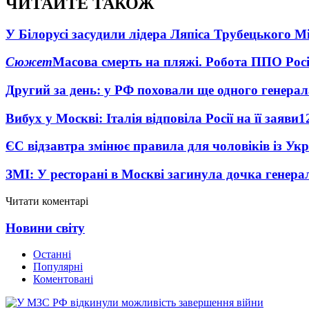
ЧИТАЙТЕ ТАКОЖ
У Білорусі засудили лідера Ляпіса Трубецького М
Сюжет
Масова смерть на пляжі. Робота ППО Росі
Другий за день: у РФ поховали ще одного генерал
Вибух у Москві: Італія відповіла Росії на її заяви
1
ЄС відзавтра змінює правила для чоловіків із Ук
ЗМІ: У ресторані в Москві загинула дочка генера
Читати коментарі
Новини світу
Останні
Популярні
Коментовані