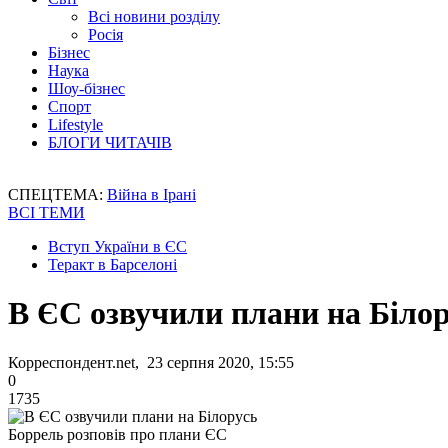
Всі новини розділу
Росія
Бізнес
Наука
Шоу-бізнес
Спорт
Lifestyle
БЛОГИ ЧИТАЧІВ
СПЕЦТЕМА:
Війна в Ірані
ВСІ ТЕМИ
Вступ України в ЄС
Теракт в Барселоні
В ЄС озвучили плани на Біло
Корреспондент.net, 23 серпня 2020, 15:55
0
1735
Боррель розповів про плани ЄС