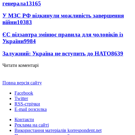
генерала
13165
У МЗС РФ відкинули можливість завершення
війни
10383
ЄС відзавтра змінює правила для чоловіків із
України
9984
Залужний: Україна не вступить до НАТО
8639
Читати коментарі
Повна версія сайту
Facebook
Twitter
RSS-стрічки
E-mail розсилка
Контакти
Реклама на сайті
Використання матеріалів korrespondent.net