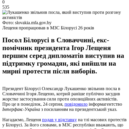
0
535
Фото: slovakia.mfa.gov.by
Лещеня пропрацював в МЗС Білорусі 26 років
Посол Білорусі в Словаччині, екс-
помічник президента Ігор Лещеня
першим серед дипломатів виступив на
підтримку громадян, які вийшли на
мирні протести після виборів.
Президент Білорусі Олександр Лукашенко звільнив посла в
Словаччині Ігоря Лещеню, котрий раніше публічно засудив
жорстке застосування сили проти опозиційних активістів.
Про це в понеділок, 24 серпня,
повідомило
інформагентство
Інтерфакс-Україна
з посиланням на президентський указ.
Нагадаємо, Лещеня
подав у відставку
на тлі масових протестів
у Білорусі. За його словами, в МЗС республіки вважають, що