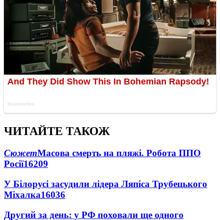
ЧИТАЙТЕ ТАКОЖ
Сюжет
Масова смерть на пляжі. Робота ППО
Росії
16209
У Білорусі засудили лідера Ляпіса Трубецького
Міхалка
16036
Другий за день: у РФ поховали ще одного