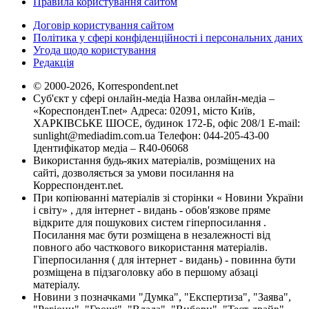
Правила користування сайтом
Договір користування сайтом
Політика у сфері конфіденційності і персональних даних
Угода щодо користування
Редакція
© 2000-2026, Korrespondent.net
Суб'єкт у сфері онлайн-медіа Назва онлайн-медіа –
«КореспонденТ.net» Адреса: 02091, місто Київ,
ХАРКІВСЬКЕ ШОСЕ, будинок 172-Б, офіс 208/1 E-mail:
sunlight@mediadim.com.ua
Телефон: 044-205-43-00
Ідентифікатор медіа – R40-06068
Використання будь-яких матеріалів, розміщених на
сайті, дозволяється за умови посилання на
Корреспондент.net.
При копіюванні матеріалів зі сторінки « Новини України
і світу» , для інтернет - видань - обов'язкове пряме
відкрите для пошукових систем гіперпосилання .
Посилання має бути розміщена в незалежності від
повного або часткового використання матеріалів.
Гіперпосилання ( для інтернет - видань) - повинна бути
розміщена в підзаголовку або в першому абзаці
матеріалу.
Новини з позначками "Думка", "Експертиза", "Заява",