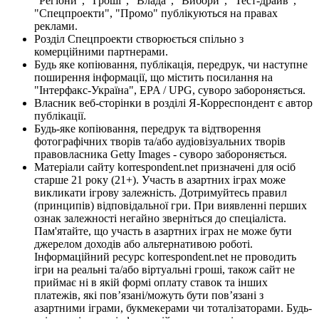
"Регіони", "Гроші", "Влада", "Вибори", "Тест-драйв",
"Спецпроекти", "Промо" публікуються на правах
реклами.
Розділ Спецпроекти створюється спільно з
комерційними партнерами.
Будь яке копіювання, публікація, передрук, чи наступне
поширення інформації, що містить посилання на
"Інтерфакс-Україна", EPA / UPG, суворо забороняється.
Власник веб-сторінки в розділі Я-Корреспондент є автор
публікації.
Будь-яке копіювання, передрук та відтворення
фотографічних творів та/або аудіовізуальних творів
правовласника Getty Images - суворо забороняється.
Матеріали сайту korrespondent.net призначені для осіб
старше 21 року (21+). Участь в азартних іграх може
викликати ігрову залежність. Дотримуйтесь правил
(принципів) відповідальної гри. При виявленні перших
ознак залежності негайно зверніться до спеціаліста.
Пам'ятайте, що участь в азартних іграх не може бути
джерелом доходів або альтернативою роботі.
Інформаційний ресурс korrespondent.net не проводить
ігри на реальні та/або віртуальні гроші, також сайт не
приймає ні в якій формі оплату ставок та інших
платежів, які пов’язані/можуть бути пов’язані з
азартними іграми, букмекерами чи тоталізаторами. Будь-