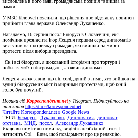
висловлена ​​в його заяві громадянська позиція "вийшла за
рамки".
У МЗС Білорусі пояснили, що рішення про відставку повинен
прийняти глава держави Олександр Лукашенко.
Нагадаємо, 16 серпня посол Білорусі в Словаччині, екс-
помічник президента Ігор Лещеня першим серед дипломатів
виступив на підтримку громадян, які вийшли на мирні
протести після виборів президента.
"Як і всі білоруси, я шокований історіями про тортури і
побиття моїх співгромадян", - заявив дипломат.
Лещеня також завив, що він солідарний з тими, хто вийшов на
вулиці білоруських міст із мирними протестами, щоб їхній
голос був почутий.
Новини від
Корреспондент.net
у Telegram. Підписуйтесь на
наш канал
https://t.me/korrespondentnet
Читайте Korrespondent.net в Google News
ТЕГИ:
Беларусь
,
Лукашенко
,
Дипломатия
,
дипломат
,
отставка
,
МИД
,
посол
,
Александр Лукашенко
Якщо ви помітили помилку, виділіть необхідний текст і
натисніть Ctrl + Enter, щоб повідомити про це редакцію.