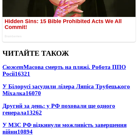
ЧИТАЙТЕ ТАКОЖ
Сюжет
Масова смерть на пляжі. Робота ППО
Росії
16321
У Білорусі засудили лідера Ляпіса Трубецького
Міхалка
16070
Другий за день: у РФ поховали ще одного
генерала
13262
У МЗС РФ відкинули можливість завершення
війни
10894