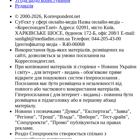
Угода щодо користування
Редакція
© 2000-2026, Korrespondent.net
Суб'єкт у сфері онлайн-медіа Назва онлайн-медіа –
«КореспонденТ.net» Адреса: 02091, місто Київ,
ХАРКІВСЬКЕ ШОСЕ, будинок 172-Б, офіс 208/1 E-mail:
sunlight@mediadim.com.ua
Телефон: 044-205-43-00
Ідентифікатор медіа – R40-06068
Використання будь-яких матеріалів, розміщених на
сайті, дозволяється за умови посилання на
Корреспондент.net.
При копіюванні матеріалів зі сторінки « Новини України
і світу» , для інтернет - видань - обов'язкове пряме
відкрите для пошукових систем гіперпосилання .
Посилання має бути розміщена в незалежності від
повного або часткового використання матеріалів.
Гіперпосилання ( для інтернет - видань) - повинна бути
розміщена в підзаголовку або в першому абзаці
матеріалу.
Новини з позначками "Думка", "Експертиза", "Заява",
"Регіони", "Гроші", "Влада", "Вибори", "Тест-драйв",
"Спецпроекти", "Промо" публікуються на правах
реклами.
Розділ Спецпроекти створюється спільно з