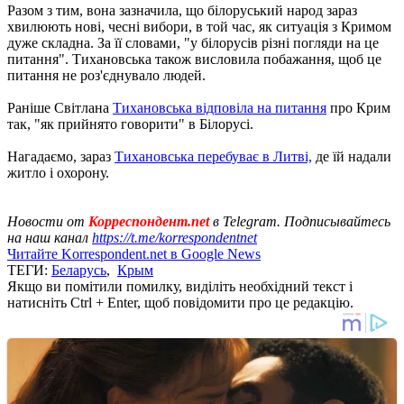
Разом з тим, вона зазначила, що білоруський народ зараз
хвилюють нові, чесні вибори, в той час, як ситуація з Кримом
дуже складна. За її словами, "у білорусів різні погляди на це
питання". Тихановська також висловила побажання, щоб це
питання не роз'єднувало людей.
Раніше Світлана
Тихановська відповіла на питання
про Крим
так, "як прийнято говорити" в Білорусі.
Нагадаємо, зараз
Тихановська перебуває в Литві,
де їй надали
житло і охорону.
Новости от
Корреспондент.net
в Telegram. Подписывайтесь
на наш канал
https://t.me/korrespondentnet
Читайте Korrespondent.net в Google News
ТЕГИ:
Беларусь
,
Крым
Якщо ви помітили помилку, виділіть необхідний текст і
натисніть Ctrl + Enter, щоб повідомити про це редакцію.