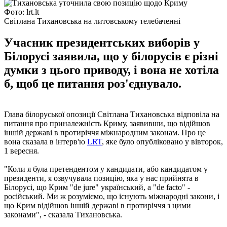
Фото: lrt.lt
Світлана Тихановська на литовському телебаченні
Учасник президентських виборів у
Білорусі заявила, що у білорусів є різні
думки з цього приводу, і вона не хотіла
б, щоб це питання роз'єднувало.
Глава білоруської опозиції Світлана Тихановська відповіла на
питання про приналежність Криму, заявивши, що відійшов
іншій державі в протиріччя міжнародним законам. Про це
вона сказала в інтерв'ю
LRT
, яке було опубліковано у вівторок,
1 вересня.
"Коли я була претендентом у кандидати, або кандидатом у
президенти, я озвучувала позицію, яка у нас прийнята в
Білорусі, що Крим "de jure" український, а "de facto" -
російський. Ми ж розуміємо, що існують міжнародні закони, і
що Крим відійшов іншій державі в протиріччя з цими
законами", - сказала Тихановська.