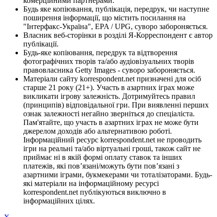
комерційними партнерами.
Будь яке копіювання, публікація, передрук, чи наступне
поширення інформації, що містить посилання на
"Інтерфакс-Україна", EPA / UPG, суворо забороняється.
Власник веб-сторінки в розділі Я-Корреспондент є автор
публікації.
Будь-яке копіювання, передрук та відтворення
фотографічних творів та/або аудіовізуальних творів
правовласника Getty Images - суворо забороняється.
Матеріали сайту korrespondent.net призначені для осіб
старше 21 року (21+). Участь в азартних іграх може
викликати ігрову залежність. Дотримуйтесь правил
(принципів) відповідальної гри. При виявленні перших
ознак залежності негайно зверніться до спеціаліста.
Пам'ятайте, що участь в азартних іграх не може бути
джерелом доходів або альтернативою роботі.
Інформаційний ресурс korrespondent.net не проводить
ігри на реальні та/або віртуальні гроші, також сайт не
приймає ні в якій формі оплату ставок та інших
платежів, які пов’язані/можуть бути пов’язані з
азартними іграми, букмекерами чи тоталізаторами. Будь-
які матеріали на інформаційному ресурсі
korrespondent.net публікуються виключно в
інформаційних цілях.