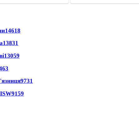
ни
14618
а
13831
ві
13059
463
'язниця
9731
 ISW
9159