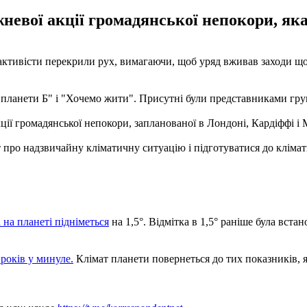
вої акції громадянської непокори, яка 
і активісти перекрили рух, вимагаючи, щоб уряд вживав заходи щ
ланети Б" і "Хочемо жити". Присутні були представниками групи E
ії громадянської непокори, запланованої в Лондоні, Кардіффі і 
кт про надзвичайну кліматичну ситуацію і підготуватися до клімат
 на планеті підніметься
на 1,5°. Відмітка в 1,5° раніше була вста
років у минуле.
Клімат планети повернеться до тих показників, як