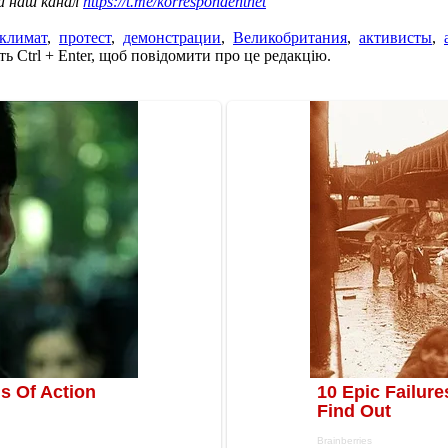
а наш канал
https://t.me/korrespondentnet
климат
,
протест
,
демонстрации
,
Великобритания
,
активисты
,
ь Ctrl + Enter, щоб повідомити про це редакцію.