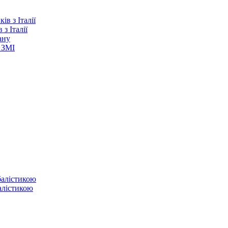
з Італії
ану
 ЗМІ
балістикою