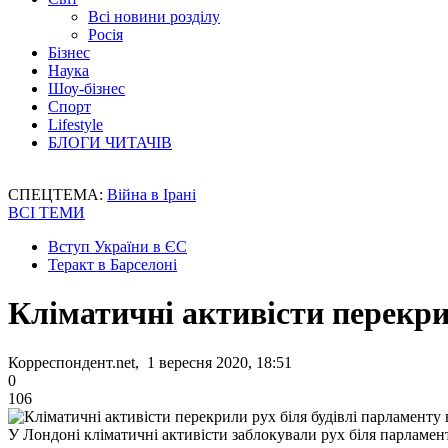
Всі новини розділу
Росія
Бізнес
Наука
Шоу-бізнес
Спорт
Lifestyle
БЛОГИ ЧИТАЧІВ
СПЕЦТЕМА:
Війна в Ірані
ВСІ ТЕМИ
Вступ України в ЄС
Теракт в Барселоні
Кліматичні активісти перекри
Корреспондент.net, 1 вересня 2020, 18:51
0
106
У Лондоні кліматичні активісти заблокували рух біля парламен