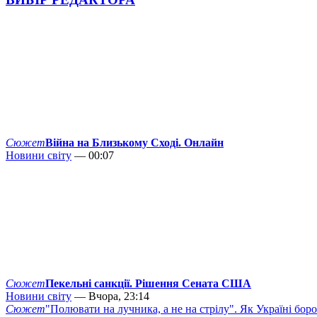
Сюжет
Війна на Близькому Сході. Онлайн
Новини світу
— 00:07
Сюжет
Пекельні санкції. Рішення Сената США
Новини світу
— Вчора, 23:14
Сюжет
"Полювати на лучника, а не на стрілу". Як Україні бор