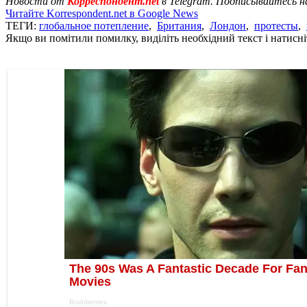
Новости от
Корреспондент.net
в Telegram. Подписывайтесь н
Читайте Korrespondent.net в Google News
ТЕГИ:
глобальное потепление
,
Британия
,
Лондон
,
протесты
,
Якщо ви помітили помилку, виділіть необхідний текст і натисніт