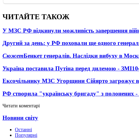
ЧИТАЙТЕ ТАКОЖ
У МЗС РФ відкинули можливість завершення вій
Другий за день: у РФ поховали ще одного генерал
Сюжет
Бенкет генералів. Наслідки вибуху в Моск
Україна поставила Путіна перед дилемою - ЗМІ
10
Ексочільнику МЗС Угорщини Сійярто загрожує в
РФ створила "українську бригаду" з полонених -
Читати коментарі
Новини світу
Останні
Популярні