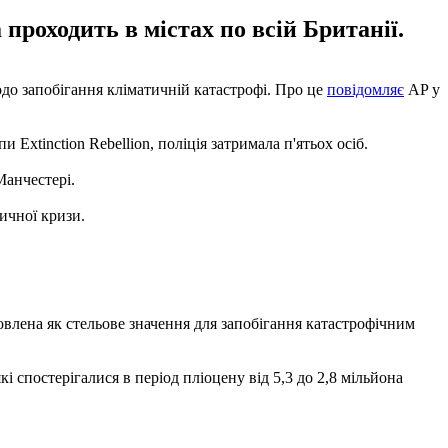
проходить в містах по всій Британії.
одо запобігання кліматичній катастрофі. Про це
повідомляє
AP у
xtinction Rebellion, поліція затримала п'ятьох осіб.
Манчестері.
ичної кризи.
новлена ​​як стельове значення для запобігання катастрофічним
і спостерігалися в період пліоцену від 5,3 до 2,8 мільйона