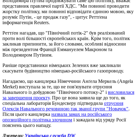
Володимира Путіна продовжувати саме цю політику, вважає
представник правлячої партії ХДС. "Ми повинні проводити
жорстку політику, ми повинні відповідати єдиною мовою, яку
розуміє Путін, - це продаж газу", - цитує Реттґена
інформагенція Reuters.
Реттґен нагадав, що "Північний потік-2" був реалізований
проти волі більшості європейських країн. Крім того, політик
закликав припинити, за його словами, особливі відносини
між президентом Франції Еммануелем Макроном та
Володимиром Путіним.
Раніше представники німецьких Зелених вже закликали
скасувати будівництво німецько-російського газопроводу.
Нагадаємо, що канцлерка Німеччини Анґела Меркель (Angela
Merkel) виступала за те, що не пов'язувати отруєння
Навального із добудовою "Північного потоку-2" і
висловилася
за завершення проекту
. Про це вона заявила ще до того, як
спеціальна лабораторія Бундесверу підтвердила
отруєння
Олексія Навального речовиною так званої групи "Новачок"
.
Після цього канцлерка
назвала замах на російського
опозиційного політика злочином
і зажадала від уряду Росії
пояснень цього нападу.
Джерело:
Українська служба DW