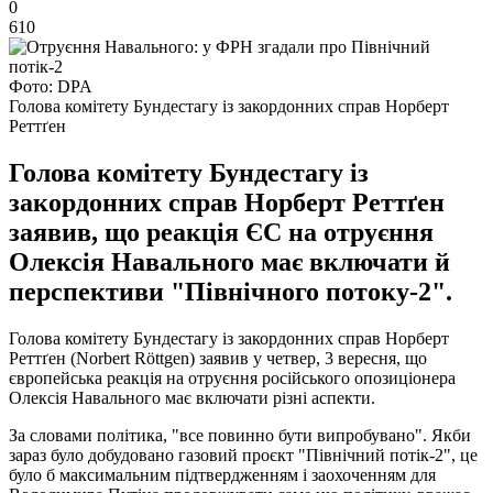
0
610
Фото: DPA
Голова комітету Бундестагу із закордонних справ Норберт
Реттґен
Голова комітету Бундестагу із
закордонних справ Норберт Реттґен
заявив, що реакція ЄС на отруєння
Олексія Навального має включати й
перспективи "Північного потоку-2".
Голова комітету Бундестагу із закордонних справ Норберт
Реттґен (Norbert Röttgen) заявив у четвер, 3 вересня, що
європейська реакція на отруєння російського опозиціонера
Олексія Навального має включати різні аспекти.
За словами політика, "все повинно бути випробувано". Якби
зараз було добудовано газовий проєкт "Північний потік-2", це
було б максимальним підтвердженням і заохоченням для