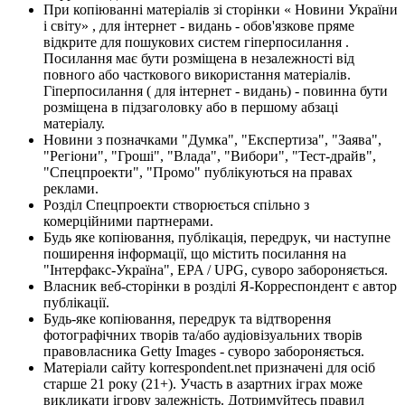
При копіюванні матеріалів зі сторінки « Новини України
і світу» , для інтернет - видань - обов'язкове пряме
відкрите для пошукових систем гіперпосилання .
Посилання має бути розміщена в незалежності від
повного або часткового використання матеріалів.
Гіперпосилання ( для інтернет - видань) - повинна бути
розміщена в підзаголовку або в першому абзаці
матеріалу.
Новини з позначками "Думка", "Експертиза", "Заява",
"Регіони", "Гроші", "Влада", "Вибори", "Тест-драйв",
"Спецпроекти", "Промо" публікуються на правах
реклами.
Розділ Спецпроекти створюється спільно з
комерційними партнерами.
Будь яке копіювання, публікація, передрук, чи наступне
поширення інформації, що містить посилання на
"Інтерфакс-Україна", EPA / UPG, суворо забороняється.
Власник веб-сторінки в розділі Я-Корреспондент є автор
публікації.
Будь-яке копіювання, передрук та відтворення
фотографічних творів та/або аудіовізуальних творів
правовласника Getty Images - суворо забороняється.
Матеріали сайту korrespondent.net призначені для осіб
старше 21 року (21+). Участь в азартних іграх може
викликати ігрову залежність. Дотримуйтесь правил