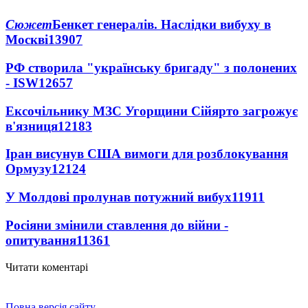
Сюжет
Бенкет генералів. Наслідки вибуху в
Москві
13907
РФ створила "українську бригаду" з полонених
- ISW
12657
Ексочільнику МЗС Угорщини Сійярто загрожує
в'язниця
12183
Іран висунув США вимоги для розблокування
Ормузу
12124
У Молдові пролунав потужний вибух
11911
Росіяни змінили ставлення до війни -
опитування
11361
Читати коментарі
Повна версія сайту