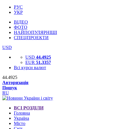
РУС
УКР
ВІДЕО
ФОТО
НАЙПОПУЛЯРНІШІ
СПЕЦПРОЕКТИ
USD
USD
44.4925
EUR
51.3357
Всі курси валют
44.4925
Авторизація
Пошук
RU
ВСІ РОЗДІЛИ
Головна
Україна
Місто
Світ