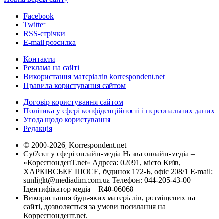
Facebook
Twitter
RSS-стрічки
E-mail розсилка
Контакти
Реклама на сайті
Використання матеріалів korrespondent.net
Правила користування сайтом
Договір користування сайтом
Політика у сфері конфіденційності і персональних даних
Угода щодо користування
Редакція
© 2000-2026, Korrespondent.net
Суб'єкт у сфері онлайн-медіа Назва онлайн-медіа –
«КореспонденТ.net» Адреса: 02091, місто Київ,
ХАРКІВСЬКЕ ШОСЕ, будинок 172-Б, офіс 208/1 E-mail:
sunlight@mediadim.com.ua
Телефон: 044-205-43-00
Ідентифікатор медіа – R40-06068
Використання будь-яких матеріалів, розміщених на
сайті, дозволяється за умови посилання на
Корреспондент.net.