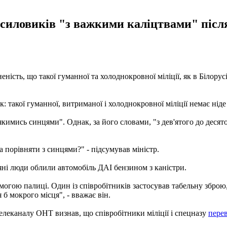
силовиків "з важкими каліцтвами" після
сть, що такої гуманної та холоднокровної міліції, як в Білорусі,
к: такої гуманної, витриманої і холоднокровної міліції немає ніде 
кимись синцями". Однак, за його словами, "з дев'ятого до десято
а порівняти з синцями?" - підсумував міністр.
'яні люди облили автомобіль ДАІ бензином з каністри.
огою палиці. Один із співробітників застосував табельну зброю, в
б мокрого місця", - вважає він.
телеканалу ОНТ визнав, що співробітники міліції і спецназу
пере