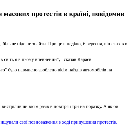
 масових протестів в країні, повідомив
 більше ніде не знайти. Про це в неділю, 6 вересня, він сказав в
в світі, я в цьому впевнений", - сказав Караєв.
го" було навмисно зроблено вісім наїздів автомобілів на
истріливши вісім разів в повітря і три на поразку. А як би
вищували свої повноваження в ході придушення протестів.