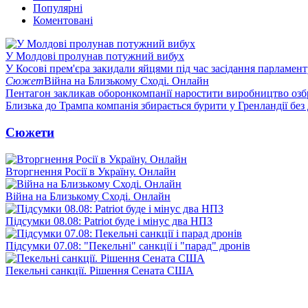
Популярні
Коментовані
У Молдові пролунав потужний вибух
У Косові прем'єра закидали яйцями під час засідання парламент
Сюжет
Війна на Близькому Сході. Онлайн
Пентагон закликав оборонкомпанії наростити виробництво озб
Близька до Трампа компанія збирається бурити у Гренландії без
Сюжети
Вторгнення Росії в Україну. Онлайн
Війна на Близькому Сході. Онлайн
Підсумки 08.08: Patriot буде і мінус два НПЗ
Підсумки 07.08: "Пекельні" санкції і "парад" дронів
Пекельні санкції. Рішення Сената США