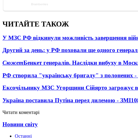
ЧИТАЙТЕ ТАКОЖ
У МЗС РФ відкинули можливість завершення вій
Другий за день: у РФ поховали ще одного генерал
Сюжет
Бенкет генералів. Наслідки вибуху в Моск
РФ створила "українську бригаду" з полонених -
Ексочільнику МЗС Угорщини Сійярто загрожує в
Україна поставила Путіна перед дилемою - ЗМІ
10
Читати коментарі
Новини світу
Останні