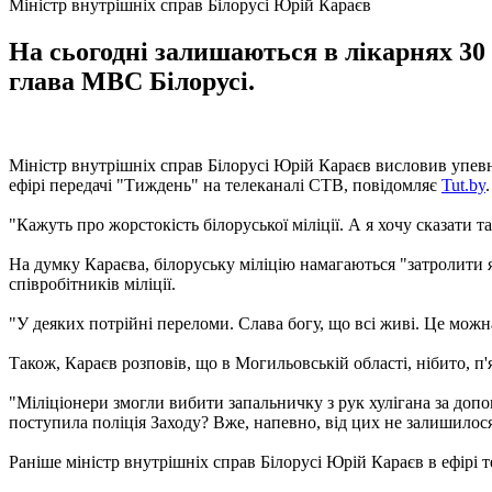
Міністр внутрішніх справ Білорусі Юрій Караєв
На сьогодні залишаються в лікарнях 30 
глава МВС Білорусі.
Міністр внутрішніх справ Білорусі Юрій Караєв висловив упевнені
ефірі передачі "Тиждень" на телеканалі СТВ, повідомляє
Tut.by
.
"Кажуть про жорстокість білоруської міліції. А я хочу сказати та
На думку Караєва, білоруську міліцію намагаються "затролити я
співробітників міліції.
"У деяких потрійні переломи. Слава богу, що всі живі. Це можн
Також, Караєв розповів, що в Могильовській області, нібито, п
"Міліціонери змогли вибити запальничку з рук хулігана за допом
поступила поліція Заходу? Вже, напевно, від цих не залишилося 
Раніше міністр внутрішніх справ Білорусі Юрій Караєв в ефірі 