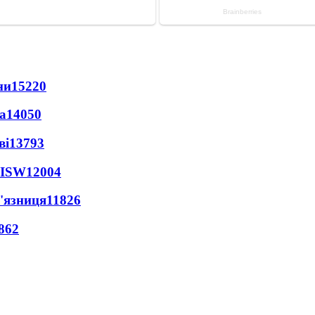
ни
15220
а
14050
ві
13793
 ISW
12004
'язниця
11826
862