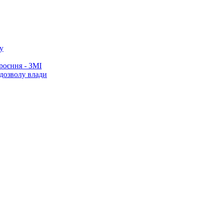
у
роєння - ЗМІ
 дозволу влади