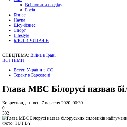
Всі новини розділу
Росія
Бізнес
Наука
Шоу-бізнес
Спорт
Lifestyle
БЛОГИ ЧИТАЧІВ
СПЕЦТЕМА:
Війна в Ірані
ВСІ ТЕМИ
Вступ України в ЄС
Теракт в Барселоні
Глава МВС Білорусі назвав бі
Корреспондент.net, 7 вересня 2020, 00:30
0
382
Фото: TUT.BY