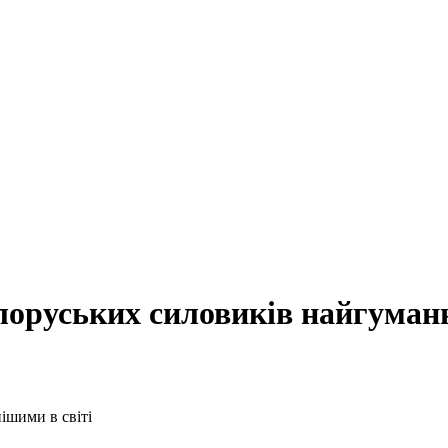
лоруських силовиків найгуманн