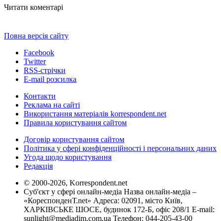
Читати коментарі
Повна версія сайту
Facebook
Twitter
RSS-стрічки
E-mail розсилка
Контакти
Реклама на сайті
Використання матеріалів korrespondent.net
Правила користування сайтом
Договір користування сайтом
Політика у сфері конфіденційності і персональних даних
Угода щодо користування
Редакція
© 2000-2026, Korrespondent.net
Суб'єкт у сфері онлайн-медіа Назва онлайн-медіа –
«КореспонденТ.net» Адреса: 02091, місто Київ,
ХАРКІВСЬКЕ ШОСЕ, будинок 172-Б, офіс 208/1 E-mail:
sunlight@mediadim.com.ua
Телефон: 044-205-43-00