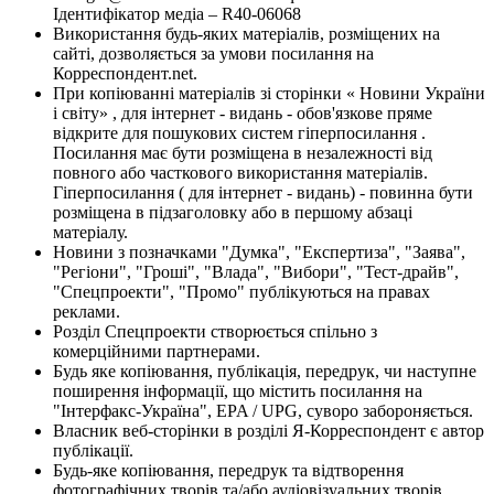
Ідентифікатор медіа – R40-06068
Використання будь-яких матеріалів, розміщених на
сайті, дозволяється за умови посилання на
Корреспондент.net.
При копіюванні матеріалів зі сторінки « Новини України
і світу» , для інтернет - видань - обов'язкове пряме
відкрите для пошукових систем гіперпосилання .
Посилання має бути розміщена в незалежності від
повного або часткового використання матеріалів.
Гіперпосилання ( для інтернет - видань) - повинна бути
розміщена в підзаголовку або в першому абзаці
матеріалу.
Новини з позначками "Думка", "Експертиза", "Заява",
"Регіони", "Гроші", "Влада", "Вибори", "Тест-драйв",
"Спецпроекти", "Промо" публікуються на правах
реклами.
Розділ Спецпроекти створюється спільно з
комерційними партнерами.
Будь яке копіювання, публікація, передрук, чи наступне
поширення інформації, що містить посилання на
"Інтерфакс-Україна", EPA / UPG, суворо забороняється.
Власник веб-сторінки в розділі Я-Корреспондент є автор
публікації.
Будь-яке копіювання, передрук та відтворення
фотографічних творів та/або аудіовізуальних творів