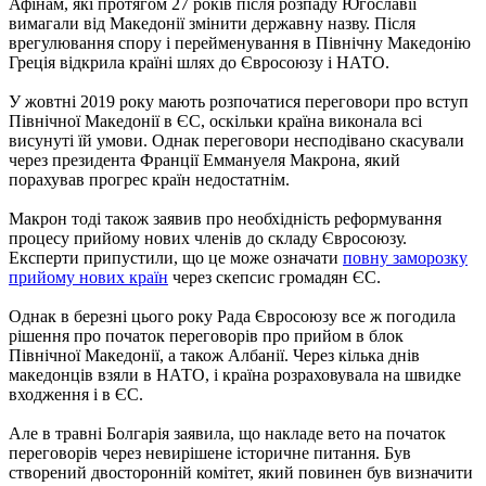
Афінам, які протягом 27 років після розпаду Югославії
вимагали від Македонії змінити державну назву. Після
врегулювання спору і перейменування в Північну Македонію
Греція відкрила країні шлях до Євросоюзу і НАТО.
У жовтні 2019 року мають розпочатися переговори про вступ
Північної Македонії в ЄС, оскільки країна виконала всі
висунуті їй умови. Однак переговори несподівано скасували
через президента Франції Еммануеля Макрона, який
порахував прогрес країн недостатнім.
Макрон тоді також заявив про необхідність реформування
процесу прийому нових членів до складу Євросоюзу.
Експерти припустили, що це може означати
повну заморозку
прийому нових країн
через скепсис громадян ЄС.
Однак в березні цього року Рада Євросоюзу все ж погодила
рішення про початок переговорів про прийом в блок
Північної Македонії, а також Албанії. Через кілька днів
македонців взяли в НАТО, і країна розраховувала на швидке
входження і в ЄС.
Але в травні Болгарія заявила, що накладе вето на початок
переговорів через невирішене історичне питання. Був
створений двосторонній комітет, який повинен був визначити