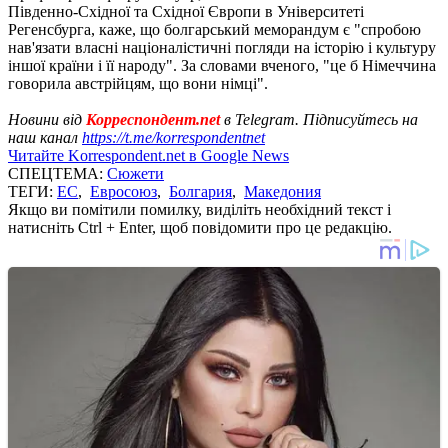
Південно-Східної та Східної Європи в Університеті
Регенсбурга, каже, що болгарський меморандум є "спробою
нав'язати власні націоналістичні погляди на історію і культуру
іншої країни і її народу". За словами вченого, "це б Німеччина
говорила австрійцям, що вони німці".
Новини від
Корреспондент.net
в Telegram. Підписуйтесь на
наш канал
https://t.me/korrespondentnet
Читайте Korrespondent.net в Google News
СПЕЦТЕМА:
Сюжети
ТЕГИ:
ЕС
,
Евросоюз
,
Болгария
,
Македония
Якщо ви помітили помилку, виділіть необхідний текст і
натисніть Ctrl + Enter, щоб повідомити про це редакцію.