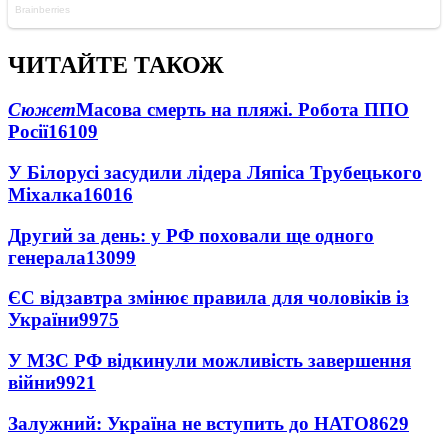
ЧИТАЙТЕ ТАКОЖ
Сюжет
Масова смерть на пляжі. Робота ППО
Росії
16109
У Білорусі засудили лідера Ляпіса Трубецького
Міхалка
16016
Другий за день: у РФ поховали ще одного
генерала
13099
ЄС відзавтра змінює правила для чоловіків із
України
9975
У МЗС РФ відкинули можливість завершення
війни
9921
Залужний: Україна не вступить до НАТО
8629