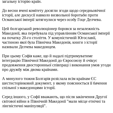
загальну історію країн.
До весни вчені комітету досягли згоди щодо середньовічної
історії, але дискусії навколо визвольної боротьби проти
Османської імперії затягнулися через особу Гоце Делчева.
Цей болгарський революціонер боровся за незалежність
Македонії, яка перебувала під управлінням Османської імперії
на початку 20-го століття. У комуністичній Югославії,
частиною якої була Північна Македонія, книги з історії
називали Делчева македонцем.
При цьому Софія каже, що й надалі підтримуватиме
інтеграцію Північної Македонії до Євросоюзу й очікує
продовження двосторонньої співпраці і виконання умов угоди
про дружбу між двома країнами.
А минулого тижня Болгарія розіслала всім країнам ЄС
шестисторінковий документ, у якому пояснюється її бачення
спільної з македонцями історії.
Серед іншого, у Софії вважають, що після закінчення Другої
світової війни в Північній Македонії "мали місце етнічні та
лінгвістичні маніпуляції".