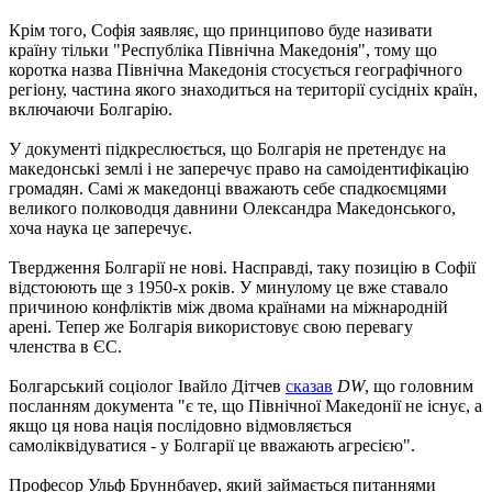
Крім того, Софія заявляє, що принципово буде називати
країну тільки "Республіка Північна Македонія", тому що
коротка назва Північна Македонія стосується географічного
регіону, частина якого знаходиться на території сусідніх країн,
включаючи Болгарію.
У документі підкреслюється, що Болгарія не претендує на
македонські землі і не заперечує право на самоідентифікацію
громадян. Самі ж македонці вважають себе спадкоємцями
великого полководця давнини Олександра Македонського,
хоча наука це заперечує.
Твердження Болгарії не нові. Насправді, таку позицію в Софії
відстоюють ще з 1950-х років. У минулому це вже ставало
причиною конфліктів між двома країнами на міжнародній
арені. Тепер же Болгарія використовує свою перевагу
членства в ЄС.
Болгарський соціолог Івайло Дітчев
сказав
DW
, що головним
посланням документа "є те, що Північної Македонії не існує, а
якщо ця нова нація послідовно відмовляється
самоліквідуватися - у Болгарії це вважають агресією".
Професор Ульф Бруннбауер, який займається питаннями