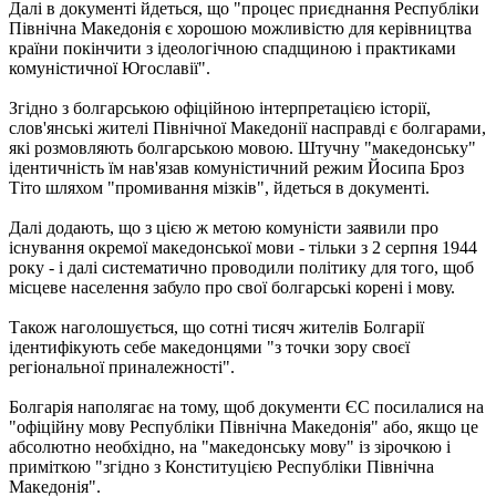
Далі в документі йдеться, що "процес приєднання Республіки
Північна Македонія є хорошою можливістю для керівництва
країни покінчити з ідеологічною спадщиною і практиками
комуністичної Югославії".
Згідно з болгарською офіційною інтерпретацією історії,
слов'янські жителі Північної Македонії насправді є болгарами,
які розмовляють болгарською мовою. Штучну "македонську"
ідентичність їм нав'язав комуністичний режим Йосипа Броз
Тіто шляхом "промивання мізків", йдеться в документі.
Далі додають, що з цією ж метою комуністи заявили про
існування окремої македонської мови - тільки з 2 серпня 1944
року - і далі систематично проводили політику для того, щоб
місцеве населення забуло про свої болгарські корені і мову.
Також наголошується, що сотні тисяч жителів Болгарії
ідентифікують себе македонцями "з точки зору своєї
регіональної приналежності".
Болгарія наполягає на тому, щоб документи ЄС посилалися на
"офіційну мову Республіки Північна Македонія" або, якщо це
абсолютно необхідно, на "македонську мову" із зірочкою і
приміткою "згідно з Конституцією Республіки Північна
Македонія".