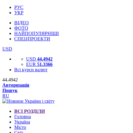
РУС
УКР
ВІДЕО
ФОТО
НАЙПОПУЛЯРНІШІ
СПЕЦПРОЕКТИ
USD
USD
44.4942
EUR
51.3366
Всі курси валют
44.4942
Авторизація
Пошук
RU
ВСІ РОЗДІЛИ
Головна
Україна
Місто
Світ