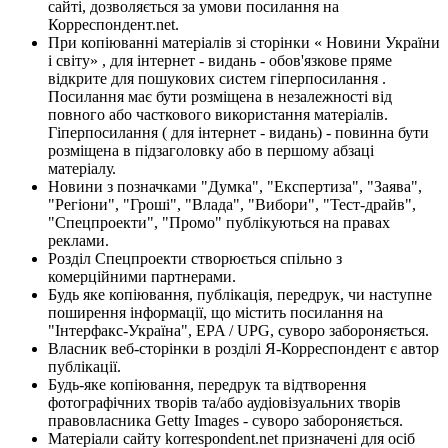
сайті, дозволяється за умови посилання на
Корреспондент.net.
При копіюванні матеріалів зі сторінки « Новини України
і світу» , для інтернет - видань - обов'язкове пряме
відкрите для пошукових систем гіперпосилання .
Посилання має бути розміщена в незалежності від
повного або часткового використання матеріалів.
Гіперпосилання ( для інтернет - видань) - повинна бути
розміщена в підзаголовку або в першому абзаці
матеріалу.
Новини з позначками "Думка", "Експертиза", "Заява",
"Регіони", "Гроші", "Влада", "Вибори", "Тест-драйв",
"Спецпроекти", "Промо" публікуються на правах
реклами.
Розділ Спецпроекти створюється спільно з
комерційними партнерами.
Будь яке копіювання, публікація, передрук, чи наступне
поширення інформації, що містить посилання на
"Інтерфакс-Україна", EPA / UPG, суворо забороняється.
Власник веб-сторінки в розділі Я-Корреспондент є автор
публікації.
Будь-яке копіювання, передрук та відтворення
фотографічних творів та/або аудіовізуальних творів
правовласника Getty Images - суворо забороняється.
Матеріали сайту korrespondent.net призначені для осіб