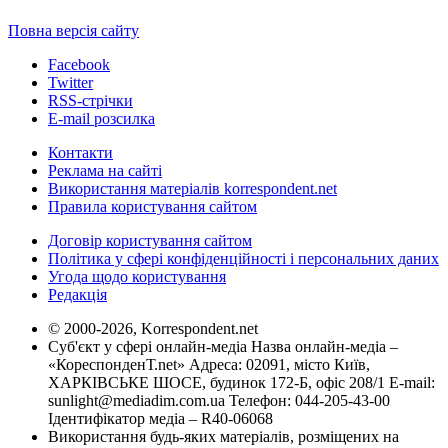
Повна версія сайту
Facebook
Twitter
RSS-стрічки
E-mail розсилка
Контакти
Реклама на сайті
Використання матеріалів korrespondent.net
Правила користування сайтом
Договір користування сайтом
Політика у сфері конфіденційності і персональних даних
Угода щодо користування
Редакція
© 2000-2026, Korrespondent.net
Суб'єкт у сфері онлайн-медіа Назва онлайн-медіа –
«КореспонденТ.net» Адреса: 02091, місто Київ,
ХАРКІВСЬКЕ ШОСЕ, будинок 172-Б, офіс 208/1 E-mail:
sunlight@mediadim.com.ua
Телефон: 044-205-43-00
Ідентифікатор медіа – R40-06068
Використання будь-яких матеріалів, розміщених на