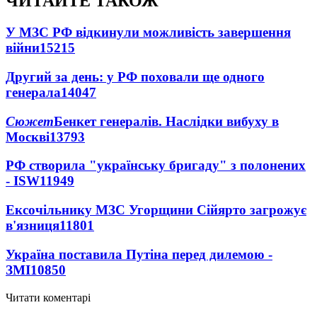
ЧИТАЙТЕ ТАКОЖ
У МЗС РФ відкинули можливість завершення
війни
15215
Другий за день: у РФ поховали ще одного
генерала
14047
Сюжет
Бенкет генералів. Наслідки вибуху в
Москві
13793
РФ створила "українську бригаду" з полонених
- ISW
11949
Ексочільнику МЗС Угорщини Сійярто загрожує
в'язниця
11801
Україна поставила Путіна перед дилемою -
ЗМІ
10850
Читати коментарі