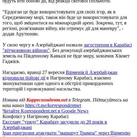
будуть йти бойові дії, від реакції світової спільноти.
"Ердоган це буде використовувати для своїх ігор, як в
Середземному морі, також він буде це використовувати для
того, щоб зміцнитися на міжнародній арені. Зокрема, тут, в
регіоні, розв'язавши війну, він отримує дії для маневру", -
додав Арутюнян.
У свою чергу в Азербайджані назвали
загострення в Карабасі
"вітчизняною війною"
. Без деокупації азербайджанських
земель на Південному Кавказі не буде миру, зазначив Хікмет
Гаджієв.
Нагадаємо, вранці 27 вересня
Вірменія й Азербайджан
відновили бойові дії
в Нагірному Карабасі, взаємно
звинувативши одне одного в обстрілі прикордонних
територій і провокуванні насильства.
Новини від
Корреспондент.net
в Telegram. Підписуйтесь на
наш канал
https://t.me/korrespondentnet
Читайте Korrespondent.net в Google News
Конфлікт у Нагірному Карабасі
Ексглаву "уряду" Карабаху засудили до 20 років в
Азербайджані
Іран пригрозив атакувати "маршрут Трампа" через Вірменію