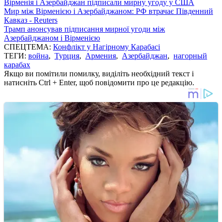
Вірменія і Азербайджан підписали мирну угоду у США
Мир між Вірменією і Азербайджаном: РФ втрачає Південний
Кавказ - Reuters
Трамп анонсував підписання мирної угоди між
Азербайджаном і Вірменією
СПЕЦТЕМА:
Конфлікт у Нагірному Карабасі
ТЕГИ:
война
,
Турция
,
Армения
,
Азербайджан
,
нагорный
карабах
Якщо ви помітили помилку, виділіть необхідний текст і
натисніть Ctrl + Enter, щоб повідомити про це редакцію.