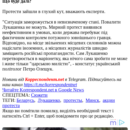
Що буде далі?
Протести зайшли в глухий кут, вважають експерти.
"Ситуація заморожується в невизначеному стані. Повалити
Лукашенка не можуть. Мирний протест виявився
неефективним в умовах, коли держава перебуває під
фактичним контролем потужного зовнішнього гравця.
Відповідно, на місце звільнених місцевих силовиків можна
надіслати іноземних, а місцевих журналістів швидко
заміщають російські пропагандисти. Сам Лукашенко
перетворюється в маріонетку, яка нічого сама зробити не може
і живе тільки "царською милістю", - констатує український
політолог Петро Олещук.
Новини від
Корреспондент.net
в Telegram. Підписуйтесь на
наш канал
https://t.me/korrespondentnet
Читайте Korrespondent.net в Google News
СПЕЦТЕМА:
Сюжети
ТЕГИ:
Беларусь
,
Лукашенко
,
протесты
,
Минск
,
акции
протеста
Якщо ви помітили помилку, виділіть необхідний текст і
натисніть Ctrl + Enter, щоб повідомити про це редакцію.