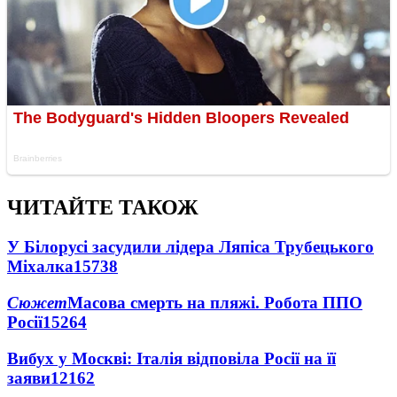
ЧИТАЙТЕ ТАКОЖ
У Білорусі засудили лідера Ляпіса Трубецького
Міхалка
15738
Сюжет
Масова смерть на пляжі. Робота ППО
Росії
15264
Вибух у Москві: Італія відповіла Росії на її
заяви
12162