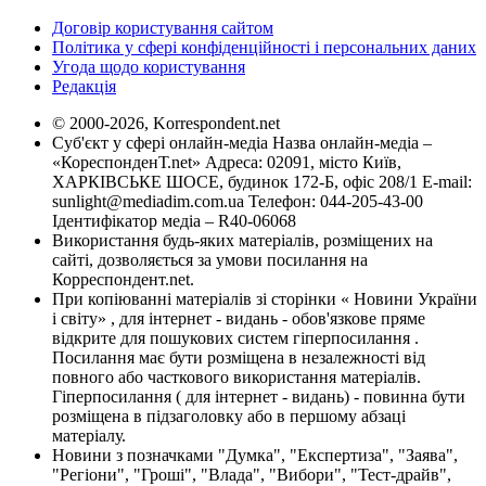
Договір користування сайтом
Політика у сфері конфіденційності і персональних даних
Угода щодо користування
Редакція
© 2000-2026, Korrespondent.net
Суб'єкт у сфері онлайн-медіа Назва онлайн-медіа –
«КореспонденТ.net» Адреса: 02091, місто Київ,
ХАРКІВСЬКЕ ШОСЕ, будинок 172-Б, офіс 208/1 E-mail:
sunlight@mediadim.com.ua
Телефон: 044-205-43-00
Ідентифікатор медіа – R40-06068
Використання будь-яких матеріалів, розміщених на
сайті, дозволяється за умови посилання на
Корреспондент.net.
При копіюванні матеріалів зі сторінки « Новини України
і світу» , для інтернет - видань - обов'язкове пряме
відкрите для пошукових систем гіперпосилання .
Посилання має бути розміщена в незалежності від
повного або часткового використання матеріалів.
Гіперпосилання ( для інтернет - видань) - повинна бути
розміщена в підзаголовку або в першому абзаці
матеріалу.
Новини з позначками "Думка", "Експертиза", "Заява",
"Регіони", "Гроші", "Влада", "Вибори", "Тест-драйв",