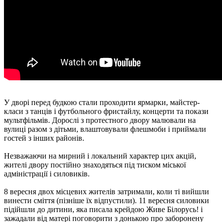
У дворі перед будкою стали проходити ярмарки, майстер-
класи з танців і футбольного фристайлу, концерти та покази
мультфільмів. Дорослі з протестного двору малювали на
вулиці разом з дітьми, влаштовували флешмоби і приймали
гостей з інших районів.
Незважаючи на мирний і локальний характер цих акцій,
жителі двору постійно знаходяться під тиском міської
адміністрації і силовиків.
8 вересня двох місцевих жителів затримали, коли ті вийшли
винести сміття (пізніше їх відпустили). 11 вересня силовики
підійшли до дитини, яка писала крейдою Живе Білорусь! і
зажадали від матері поговорити з донькою про заборонену