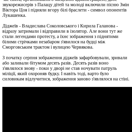
звукорежисерів з Палацу дітей та молоді включили пісню Змін
Віктора Цоя і підняли вгору білі браслети - символ опонентів
Лукашенка.
Діджеїв - Владислава Соколовського і Кирила Галанова -
відразу затримали і відправили в ізолятор. Але вони тут же
стали легендами протесту, а їхнє зображення з піднятими
білими стрічками незабаром з'явилося на будці між
Сморговським трактом і вулицею Червякова.
З початку серпня зображення діджеїв зафарбовували, зривали
або заливали бітумом десять разів. Десять разів воно
з'являлося знову - поки у дворі не став ночувати патруль
міліції, який охороняв будку. І навіть тоді, варто було
силовикам відлучитися, зображення заново з'являлося на стіні.