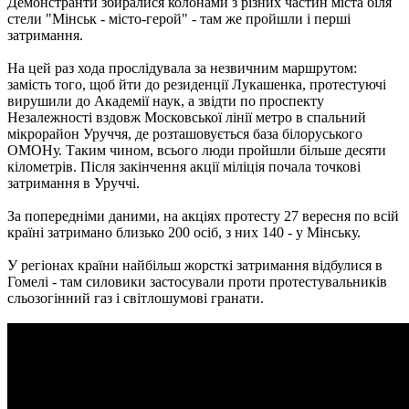
Демонстранти збиралися колонами з різних частин міста біля
стели "Мінськ - місто-герой" - там же пройшли і перші
затримання.
На цей раз хода прослідувала за незвичним маршрутом:
замість того, щоб йти до резиденції Лукашенка, протестуючі
вирушили до Академії наук, а звідти по проспекту
Незалежності вздовж Московської лінії метро в спальний
мікрорайон Уруччя, де розташовується база білоруського
ОМОНу. Таким чином, всього люди пройшли більше десяти
кілометрів. Після закінчення акції міліція почала точкові
затримання в Уруччі.
За попередніми даними, на акціях протесту 27 вересня по всій
країні затримано близько 200 осіб, з них 140 - у Мінську.
У регіонах країни найбільш жорсткі затримання відбулися в
Гомелі - там силовики застосували проти протестувальників
сльозогінний газ і світлошумові гранати.