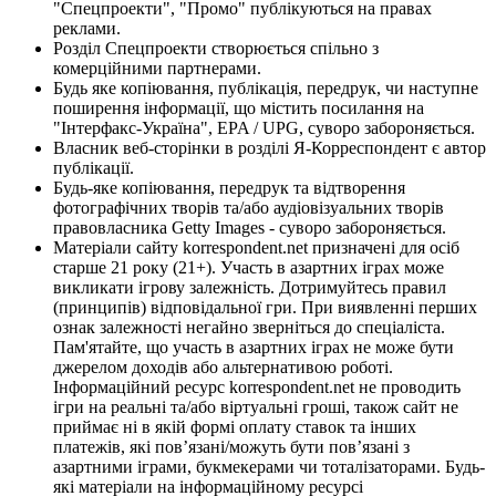
"Спецпроекти", "Промо" публікуються на правах
реклами.
Розділ Спецпроекти створюється спільно з
комерційними партнерами.
Будь яке копіювання, публікація, передрук, чи наступне
поширення інформації, що містить посилання на
"Інтерфакс-Україна", EPA / UPG, суворо забороняється.
Власник веб-сторінки в розділі Я-Корреспондент є автор
публікації.
Будь-яке копіювання, передрук та відтворення
фотографічних творів та/або аудіовізуальних творів
правовласника Getty Images - суворо забороняється.
Матеріали сайту korrespondent.net призначені для осіб
старше 21 року (21+). Участь в азартних іграх може
викликати ігрову залежність. Дотримуйтесь правил
(принципів) відповідальної гри. При виявленні перших
ознак залежності негайно зверніться до спеціаліста.
Пам'ятайте, що участь в азартних іграх не може бути
джерелом доходів або альтернативою роботі.
Інформаційний ресурс korrespondent.net не проводить
ігри на реальні та/або віртуальні гроші, також сайт не
приймає ні в якій формі оплату ставок та інших
платежів, які пов’язані/можуть бути пов’язані з
азартними іграми, букмекерами чи тоталізаторами. Будь-
які матеріали на інформаційному ресурсі