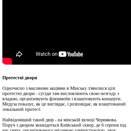
Протестні двори
Одночасно з масовими акціями в Мінську з'явилися цілі
протестні двори - сусіди там висловлюють свою незгоду з
владою, організовують флешмоби і влаштовують концерти.
Медуза показує, як це виглядає, і розповідає, як влаштований
локальний протест.
Найвідоміший такий двір - на мінській вулиці Червякова.
Поруч з двором знаходиться Київський сквер, де 6 серпня під
час свята, організованого місцевою адміністрацією, двоє