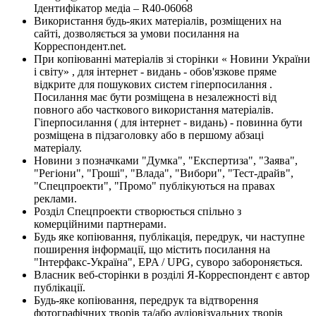
Ідентифікатор медіа – R40-06068
Використання будь-яких матеріалів, розміщених на
сайті, дозволяється за умови посилання на
Корреспондент.net.
При копіюванні матеріалів зі сторінки « Новини України
і світу» , для інтернет - видань - обов'язкове пряме
відкрите для пошукових систем гіперпосилання .
Посилання має бути розміщена в незалежності від
повного або часткового використання матеріалів.
Гіперпосилання ( для інтернет - видань) - повинна бути
розміщена в підзаголовку або в першому абзаці
матеріалу.
Новини з позначками "Думка", "Експертиза", "Заява",
"Регіони", "Гроші", "Влада", "Вибори", "Тест-драйв",
"Спецпроекти", "Промо" публікуються на правах
реклами.
Розділ Спецпроекти створюється спільно з
комерційними партнерами.
Будь яке копіювання, публікація, передрук, чи наступне
поширення інформації, що містить посилання на
"Інтерфакс-Україна", EPA / UPG, суворо забороняється.
Власник веб-сторінки в розділі Я-Корреспондент є автор
публікації.
Будь-яке копіювання, передрук та відтворення
фотографічних творів та/або аудіовізуальних творів