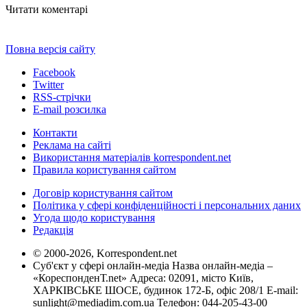
Читати коментарі
Повна версія сайту
Facebook
Twitter
RSS-стрічки
E-mail розсилка
Контакти
Реклама на сайті
Використання матеріалів korrespondent.net
Правила користування сайтом
Договір користування сайтом
Політика у сфері конфіденційності і персональних даних
Угода щодо користування
Редакція
© 2000-2026, Korrespondent.net
Суб'єкт у сфері онлайн-медіа Назва онлайн-медіа –
«КореспонденТ.net» Адреса: 02091, місто Київ,
ХАРКІВСЬКЕ ШОСЕ, будинок 172-Б, офіс 208/1 E-mail:
sunlight@mediadim.com.ua
Телефон: 044-205-43-00