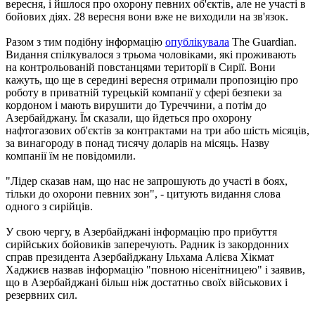
вересня, і йшлося про охорону певних об'єктів, але не участі в
бойових діях. 28 вересня вони вже не виходили на зв'язок.
Разом з тим подібну інформацію
опублікувала
The Guardian.
Видання спілкувалося з трьома чоловіками, які проживають
на контрольованій повстанцями території в Сирії. Вони
кажуть, що ще в середині вересня отримали пропозицію про
роботу в приватній турецькій компанії у сфері безпеки за
кордоном і мають вирушити до Туреччини, а потім до
Азербайджану. Їм сказали, що йдеться про охорону
нафтогазових об'єктів за контрактами на три або шість місяців,
за винагороду в понад тисячу доларів на місяць. Назву
компанії їм не повідомили.
"Лідер сказав нам, що нас не запрошують до участі в боях,
тільки до охорони певних зон", - цитують видання слова
одного з сирійців.
У свою чергу, в Азербайджані інформацію про прибуття
сирійських бойовиків заперечують. Радник із закордонних
справ президента Азербайджану Ільхама Алієва Хікмат
Хаджиєв назвав інформацію "повною нісенітницею" і заявив,
що в Азербайджані більш ніж достатньо своїх військових і
резервних сил.