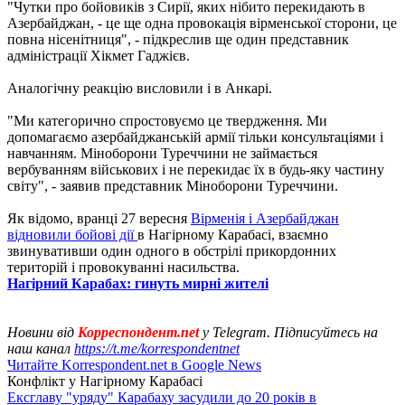
"Чутки про бойовиків з Сирії, яких нібито перекидають в
Азербайджан, - це ще одна провокація вірменської сторони, це
повна нісенітниця", - підкреслив ще один представник
адміністрації Хікмет Гаджієв.
Аналогічну реакцію висловили і в Анкарі.
"Ми категорично спростовуємо це твердження. Ми
допомагаємо азербайджанській армії тільки консультаціями і
навчанням. Міноборони Туреччини не займається
вербуванням військових і не перекидає їх в будь-яку частину
світу", - заявив представник Міноборони Туреччини.
Як відомо, вранці 27 вересня
Вірменія і Азербайджан
відновили бойові дії
в Нагірному Карабасі, взаємно
звинувативши один одного в обстрілі прикордонних
територій і провокуванні насильства.
Нагірний Карабах: гинуть мирні жителі
Новини від
Корреспондент.net
у Telegram. Підписуйтесь на
наш канал
https://t.me/korrespondentnet
Читайте Korrespondent.net в Google News
Конфлікт у Нагірному Карабасі
Ексглаву "уряду" Карабаху засудили до 20 років в