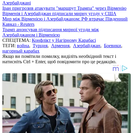
Азербайджані
Іран пригрозив атакувати "маршрут Трампа" через Вірменію
Вірменія і Азербайджан підписали мирну угоду у США
Мир між Вірменією і Азербайджаном: РФ втрачає Південний
Кавказ - Reuters
Трамп анонсував підписання мирної угоди між
Азербайджаном і Вірменією
СПЕЦТЕМА:
Конфлікт у Нагірному Карабасі
ТЕГИ:
война
,
Турция
,
Армения
,
Азербайджан
,
Боевики
,
нагорный карабах
Якщо ви помітили помилку, виділіть необхідний текст і
натисніть Ctrl + Enter, щоб повідомити про це редакцію.