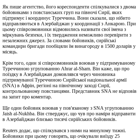
Як пише агентство, його кореспонденти спілкувалися з двома
бойовиками з повстанських груп на півночі Сирії, яких
підтримує і координує Туреччина. Вони сказали, що нібито
відправляються в Азербайджан у координації з Анкарою. При
цьому співрозмовники відмовились називати свої імена з
міркувань безпеки, і їх твердження неможливо перевірити з
незалежних джерел. За словами бойовиків, сирійські
командири бригади пообіцяли їм винагороду в 1500 доларів у
місяць.
Крім того, один зі співрозмовників воював у підтримуваному
Туреччиною угрупованню Ahrar al-Sham. Він каже, що про
поїздку в Азербайджан домовлявся через чиновника
підтримуваної Туреччиною Сирійської національної армії
(SNA) в Афрін, регіоні на північному заході Сирії,
контрольованому повстанцями. Представник SNA не відповів
на запит про коментар.
Ще один бойовик воював у пов'язаному з SNA угрупованню
Jaish al-Nukhba. Він стверджує, що чув про наміри відправити
в Азербайджан близько тисячі сирійських бойовиків.
Reuters додає, що спілкувався з ними на минулому тижні.
Бойовики при цьому говорять, що очікували виїзду 25