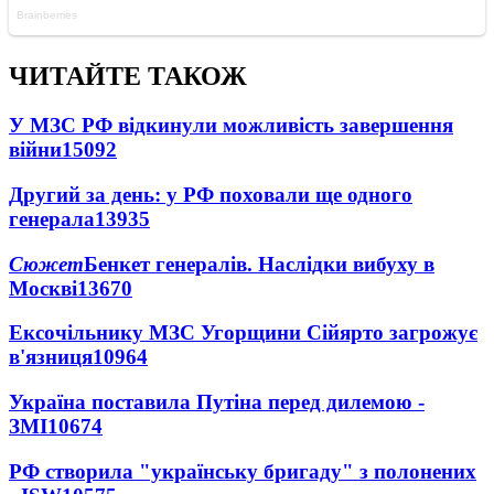
ЧИТАЙТЕ ТАКОЖ
У МЗС РФ відкинули можливість завершення
війни
15092
Другий за день: у РФ поховали ще одного
генерала
13935
Сюжет
Бенкет генералів. Наслідки вибуху в
Москві
13670
Ексочільнику МЗС Угорщини Сійярто загрожує
в'язниця
10964
Україна поставила Путіна перед дилемою -
ЗМІ
10674
РФ створила "українську бригаду" з полонених