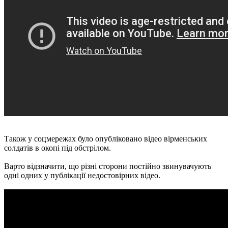
Також у соцмережах було опубліковано відео вірменських
солдатів в окопі під обстрілом.
Варто відзначити, що різні сторони постійно звинувачують
одні одних у публікації недостовірних відео.