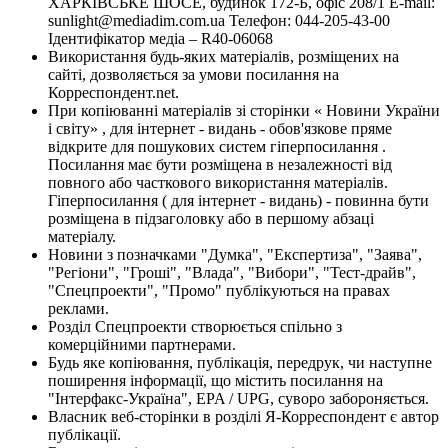
ХАРКІВСЬКЕ ШОСЕ, будинок 172-Б, офіс 208/1 E-mail:
sunlight@mediadim.com.ua
Телефон: 044-205-43-00
Ідентифікатор медіа – R40-06068
Використання будь-яких матеріалів, розміщених на
сайті, дозволяється за умови посилання на
Корреспондент.net.
При копіюванні матеріалів зі сторінки « Новини України
і світу» , для інтернет - видань - обов'язкове пряме
відкрите для пошукових систем гіперпосилання .
Посилання має бути розміщена в незалежності від
повного або часткового використання матеріалів.
Гіперпосилання ( для інтернет - видань) - повинна бути
розміщена в підзаголовку або в першому абзаці
матеріалу.
Новини з позначками "Думка", "Експертиза", "Заява",
"Регіони", "Гроші", "Влада", "Вибори", "Тест-драйв",
"Спецпроекти", "Промо" публікуються на правах
реклами.
Розділ Спецпроекти створюється спільно з
комерційними партнерами.
Будь яке копіювання, публікація, передрук, чи наступне
поширення інформації, що містить посилання на
"Інтерфакс-Україна", EPA / UPG, суворо забороняється.
Власник веб-сторінки в розділі Я-Корреспондент є автор
публікації.