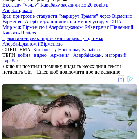
Ексглаву "уряду" Карабаху засудили до 20 років в
Азербайджані
Іран пригрозив атакувати "маршрут Трампа" через Вірменію
Вірменія і Азербайджан підписали мирну угоду у США
Мир між Вірменією і Азербайджаном: РФ втрачає Південний
Кавказ - Reuters
Трамп анонсував підписання мирної угоди між
Азербайджаном і Вірменією
СПЕЦТЕМА:
Конфлікт у Нагірному Карабасі
ТЕГИ:
война
,
видео
,
Армения
,
Азербайджан
,
нагорный
карабах
Якщо ви помітили помилку, виділіть необхідний текст і
натисніть Ctrl + Enter, щоб повідомити про це редакцію.