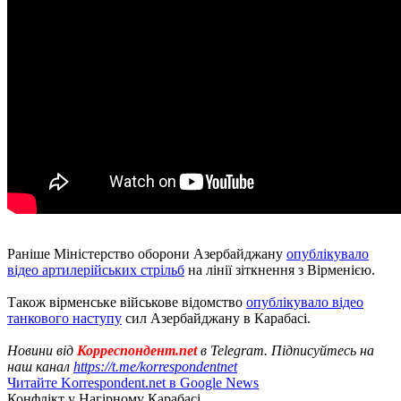
Раніше Міністерство оборони Азербайджану
опублікувало
відео артилерійських стрільб
на лінії зіткнення з Вірменією.
Також вірменське військове відомство
опублікувало відео
танкового наступу
сил Азербайджану в Карабасі.
Новини від
Корреспондент.net
в Telegram. Підписуйтесь на
наш канал
https://t.me/korrespondentnet
Читайте Korrespondent.net в Google News
Конфлікт у Нагірному Карабасі