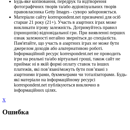
Будь-яке копіювання, передрук та відтворення
фотографічних творів та/або аудіовізуальних творів
правовласника Getty Images - суворо забороняється.
Матеріали сайту korrespondent.net призначені для осіб
старше 21 року (21+). Участь в азартних іграх може
викликати ігрову залежність. Дотримуйтесь правил
(принципів) відповідальної гри. При виявленні перших
ознак залежності негайно зверніться до спеціаліста.
Пам'ятайте, що участь в азартних іграх не може бути
джерелом доходів або альтернативою роботі.
Інформаційний ресурс korrespondent.net не проводить
ігри на реальні та/або віртуальні гроші, також сайт не
приймає ні в якій формі оплату ставок та інших
платежів, які пов’язані/можуть бути пов’язані з
азартними іграми, букмекерами чи тоталізаторами. Будь-
які матеріали на інформаційному ресурсі
korrespondent.net публікуються виключно в
інформаційних цілях.
X
Ошибка