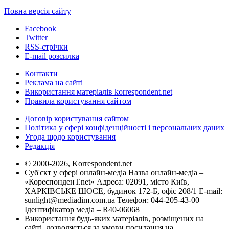
Повна версія сайту
Facebook
Twitter
RSS-стрічки
E-mail розсилка
Контакти
Реклама на сайті
Використання матеріалів korrespondent.net
Правила користування сайтом
Договір користування сайтом
Політика у сфері конфіденційності і персональних даних
Угода щодо користування
Редакція
© 2000-2026, Korrespondent.net
Суб'єкт у сфері онлайн-медіа Назва онлайн-медіа –
«КореспонденТ.net» Адреса: 02091, місто Київ,
ХАРКІВСЬКЕ ШОСЕ, будинок 172-Б, офіс 208/1 E-mail:
sunlight@mediadim.com.ua
Телефон: 044-205-43-00
Ідентифікатор медіа – R40-06068
Використання будь-яких матеріалів, розміщених на
сайті, дозволяється за умови посилання на