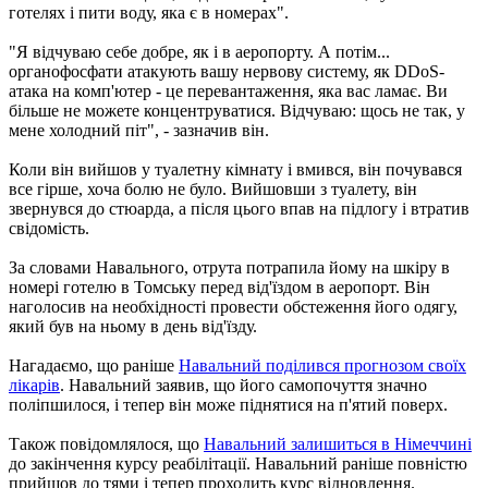
готелях і пити воду, яка є в номерах".
"Я відчуваю себе добре, як і в аеропорту. А потім...
органофосфати атакують вашу нервову систему, як DDoS-
атака на комп'ютер - це перевантаження, яка вас ламає. Ви
більше не можете концентруватися. Відчуваю: щось не так, у
мене холодний піт", - зазначив він.
Коли він вийшов у туалетну кімнату і вмився, він почувався
все гірше, хоча болю не було. Вийшовши з туалету, він
звернувся до стюарда, а після цього впав на підлогу і втратив
свідомість.
За словами Навального, отрута потрапила йому на шкіру в
номері готелю в Томську перед від'їздом в аеропорт. Він
наголосив на необхідності провести обстеження його одягу,
який був на ньому в день від'їзду.
Нагадаємо, що раніше
Навальний поділився прогнозом своїх
лікарів
. Навальний заявив, що його самопочуття значно
поліпшилося, і тепер він може піднятися на п'ятий поверх.
Також повідомлялося, що
Навальний залишиться в Німеччині
до закінчення курсу реабілітації. Навальний раніше повністю
прийшов до тями і тепер проходить курс відновлення.