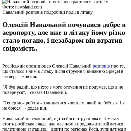
Фото: newsland.com
Навальний розповів подробиці події в літаку
Олексій Навальний почувався добре в
аеропорту, але вже в літаку йому різко
стало погано, і незабаром він втратив
свідомість.
Російський опозиціонер Олексій Навальний
розповів
про те,
що сталося з ним в літаку після отруєння, виданню Spiegel в
четвер, 1 жовтня.
"Я був радий, що ніхто з мого оточення не подумав, що я не
повернуся", - сказав Навальний.
"Тепер моя робота - залишатися хлопцем, який не боїться. І я
не боюся", - додав він.
Навальний переконаний, що за його отруєнням в Томську
стоїть російська влада, але має намір продовжити займатися
політичною агітацією, "їздити по регіонах Росії, зупинятися в