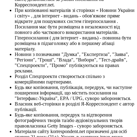
Корреспондент.net.
При копіюванні матеріалів зі сторінки « Новини України
і світу» , для інтернет - видань - обов'язкове пряме
відкрите для пошукових систем гіперпосилання .
Посилання має бути розміщена в незалежності від
повного або часткового використання матеріалів.
Гіперпосилання ( для інтернет - видань) - повинна бути
розміщена в підзаголовку або в першому абзаці
матеріалу.
Новини з позначками "Думка", "Експертиза", "Заява",
"Регіони", "Гроші", "Влада", "Вибори", "Тест-драйв",
"Спецпроекти", "Промо" публікуються на правах
реклами.
Розділ Спецпроекти створюється спільно з
комерційними партнерами.
Будь яке копіювання, публікація, передрук, чи наступне
поширення інформації, що містить посилання на
"Інтерфакс-Україна", EPA / UPG, суворо забороняється.
Власник веб-сторінки в розділі Я-Корреспондент є автор
публікації.
Будь-яке копіювання, передрук та відтворення
фотографічних творів та/або аудіовізуальних творів
правовласника Getty Images - суворо забороняється.
Матеріали сайту korrespondent.net призначені для осіб
старше 21 року (21+). Участь в азартних іграх може