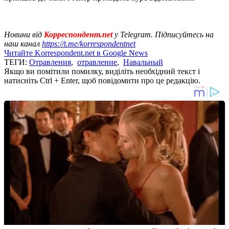
Новини від
Корреспондент.net
у Telegram. Підписуйтесь на
наш канал
https://t.me/korrespondentnet
Читайте Korrespondent.net в Google News
ТЕГИ:
Отравления
,
отравление
,
Навальный
Якщо ви помітили помилку, виділіть необхідний текст і
натисніть Ctrl + Enter, щоб повідомити про це редакцію.