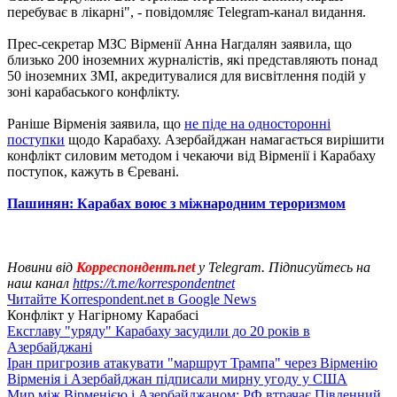
перебуває в лікарні", - повідомляє Telegram-канал видання.
Прес-секретар МЗС Вірменії Анна Нагдалян заявила, що
близько 200 іноземних журналістів, які представляють понад
50 іноземних ЗМІ, акредитувалися для висвітлення подій у
зоні карабаського конфлікту.
Раніше Вірменія заявила, що
не піде на односторонні
поступки
щодо Карабаху. Азербайджан намагається вирішити
конфлікт силовим методом і чекаючи від Вірменії і Карабаху
поступок, кажуть в Єревані.
Пашинян: Карабах воює з міжнародним тероризмом
Новини від
Корреспондент.net
у Telegram. Підписуйтесь на
наш канал
https://t.me/korrespondentnet
Читайте Korrespondent.net в Google News
Конфлікт у Нагірному Карабасі
Ексглаву "уряду" Карабаху засудили до 20 років в
Азербайджані
Іран пригрозив атакувати "маршрут Трампа" через Вірменію
Вірменія і Азербайджан підписали мирну угоду у США
Мир між Вірменією і Азербайджаном: РФ втрачає Південний