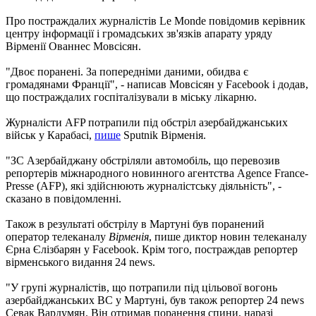
Про постраждалих журналістів Le Monde повідомив керівник
центру інформації і громадських зв'язків апарату уряду
Вірменії Ованнес Мовсісян.
"Двоє поранені. За попередніми даними, обидва є
громадянами Франції", - написав Мовсісян у Facebook і додав,
що постраждалих госпіталізували в міську лікарню.
Журналісти AFP потрапили під обстріл азербайджанських
військ у Карабасі,
пише
Sputnik Вірменія.
"ЗС Азербайджану обстріляли автомобіль, що перевозив
репортерів міжнародного новинного агентства Agence France-
Presse (AFP), які здійснюють журналістську діяльність", -
сказано в повідомленні.
Також в результаті обстрілу в Мартуні був поранений
оператор телеканалу
Вірменія
, пише диктор новин телеканалу
Єрна Єлізбарян у Facebook. Крім того, постраждав репортер
вірменського видання 24 news.
"У групі журналістів, що потрапили під цільової вогонь
азербайджанських ВС у Мартуні, був також репортер 24 news
Севак Вардумян. Він отримав поранення спини, наразі