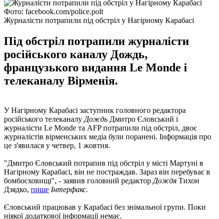
Фото: facebook.com/police.polt
Журналісти потрапили під обстріл у Нагірному Карабасі
Під обстріл потрапили журналісти
російського каналу Дождь,
французького видання Le Monde і
телеканалу Вірменія.
У Нагірному Карабасі заступник головного редактора
російського телеканалу
Дождь
Дмитро Єловський і
журналісти Le Monde та AFP потрапили під обстріл, двоє
журналістів вірменських медіа були поранені. Інформація про
це з'явилася у четвер, 1 жовтня.
"Дмитро Єловський потрапив під обстріл у місті Мартуні в
Нагірному Карабасі, він не постраждав. Зараз він перебуває в
бомбосховищі", - заявив головний редактор
Дождя
Тихон
Дзядко,
пише
Інтерфакс.
Єловський працював у Карабасі без знімальної групи. Поки
ніякої додаткової інформації немає.