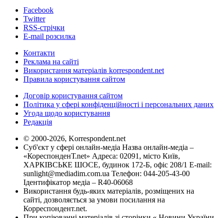
Facebook
Twitter
RSS-стрічки
E-mail розсилка
Контакти
Реклама на сайті
Використання матеріалів korrespondent.net
Правила користування сайтом
Договір користування сайтом
Політика у сфері конфіденційності і персональних даних
Угода щодо користування
Редакція
© 2000-2026, Korrespondent.net
Суб'єкт у сфері онлайн-медіа Назва онлайн-медіа –
«КореспонденТ.net» Адреса: 02091, місто Київ,
ХАРКІВСЬКЕ ШОСЕ, будинок 172-Б, офіс 208/1 E-mail:
sunlight@mediadim.com.ua
Телефон: 044-205-43-00
Ідентифікатор медіа – R40-06068
Використання будь-яких матеріалів, розміщених на
сайті, дозволяється за умови посилання на
Корреспондент.net.
При копіюванні матеріалів зі сторінки « Новини України