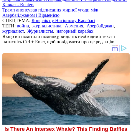
Кавказ - Reuters
Трамп анонсував підписання мирної угоди між
Азербайджаном і Вірменією
СПЕЦТЕМА:
Конфлікт у Нагірному Карабасі
ТЕГИ:
война
,
журналистика
,
Армения
,
Азербайджан
,
журналист
,
Журналисты
,
нагорный карабах
Якщо ви помітили помилку, виділіть необхідний текст і
натисніть Ctrl + Enter, щоб повідомити про це редакцію.