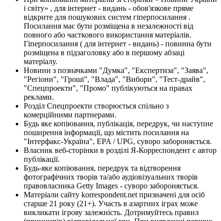
і світу» , для інтернет - видань - обов'язкове пряме
відкрите для пошукових систем гіперпосилання .
Посилання має бути розміщена в незалежності від
повного або часткового використання матеріалів.
Гіперпосилання ( для інтернет - видань) - повинна бути
розміщена в підзаголовку або в першому абзаці
матеріалу.
Новини з позначками "Думка", "Експертиза", "Заява",
"Регіони", "Гроші", "Влада", "Вибори", "Тест-драйв",
"Спецпроекти", "Промо" публікуються на правах
реклами.
Розділ Спецпроекти створюється спільно з
комерційними партнерами.
Будь яке копіювання, публікація, передрук, чи наступне
поширення інформації, що містить посилання на
"Інтерфакс-Україна", EPA / UPG, суворо забороняється.
Власник веб-сторінки в розділі Я-Корреспондент є автор
публікації.
Будь-яке копіювання, передрук та відтворення
фотографічних творів та/або аудіовізуальних творів
правовласника Getty Images - суворо забороняється.
Матеріали сайту korrespondent.net призначені для осіб
старше 21 року (21+). Участь в азартних іграх може
викликати ігрову залежність. Дотримуйтесь правил