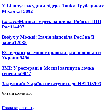
У Білорусі засудили лідера Ляпіса Трубецького
Міхалка
15092
Сюжет
Масова смерть на пляжі. Робота ППО
Росії
14497
Вибух у Москві: Італія відповіла Росії на її
заяви
12035
ЄС відзавтра змінює правила для чоловіків із
України
9496
ЗМІ: У ресторані в Москві загинула дочка
генерала
9047
Залужний: Україна не вступить до НАТО
8503
Читати коментарі
Повна версія сайту