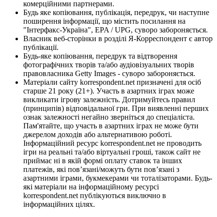
комерційними партнерами.
Будь яке копіювання, публікація, передрук, чи наступне
поширення інформації, що містить посилання на
"Інтерфакс-Україна", EPA / UPG, суворо забороняється.
Власник веб-сторінки в розділі Я-Корреспондент є автор
публікації.
Будь-яке копіювання, передрук та відтворення
фотографічних творів та/або аудіовізуальних творів
правовласника Getty Images - суворо забороняється.
Матеріали сайту korrespondent.net призначені для осіб
старше 21 року (21+). Участь в азартних іграх може
викликати ігрову залежність. Дотримуйтесь правил
(принципів) відповідальної гри. При виявленні перших
ознак залежності негайно зверніться до спеціаліста.
Пам'ятайте, що участь в азартних іграх не може бути
джерелом доходів або альтернативою роботі.
Інформаційний ресурс korrespondent.net не проводить
ігри на реальні та/або віртуальні гроші, також сайт не
приймає ні в якій формі оплату ставок та інших
платежів, які пов’язані/можуть бути пов’язані з
азартними іграми, букмекерами чи тоталізаторами. Будь-
які матеріали на інформаційному ресурсі
korrespondent.net публікуються виключно в
інформаційних цілях.