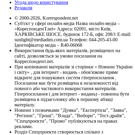
Угода щодо користування
Редакція
© 2000-2026, Korrespondent.net
Суб'єкт у сфері онлайн-медіа Назва онлайн-медіа –
«КореспонденТ.net» Адреса: 02091, місто Київ,
ХАРКІВСЬКЕ ШОСЕ, будинок 172-Б, офіс 208/1 E-mail:
sunlight@mediadim.com.ua
Телефон: 044-205-43-00
Ідентифікатор медіа – R40-06068
Використання будь-яких матеріалів, розміщених на
сайті, дозволяється за умови посилання на
Корреспондент.net.
При копіюванні матеріалів зі сторінки « Новини України
і світу» , для інтернет - видань - обов'язкове пряме
відкрите для пошукових систем гіперпосилання .
Посилання має бути розміщена в незалежності від
повного або часткового використання матеріалів.
Гіперпосилання ( для інтернет - видань) - повинна бути
розміщена в підзаголовку або в першому абзаці
матеріалу.
Новини з позначками "Думка", "Експертиза", "Заява",
"Регіони", "Гроші", "Влада", "Вибори", "Тест-драйв",
"Спецпроекти", "Промо" публікуються на правах
реклами.
Розділ Спецпроекти створюється спільно з