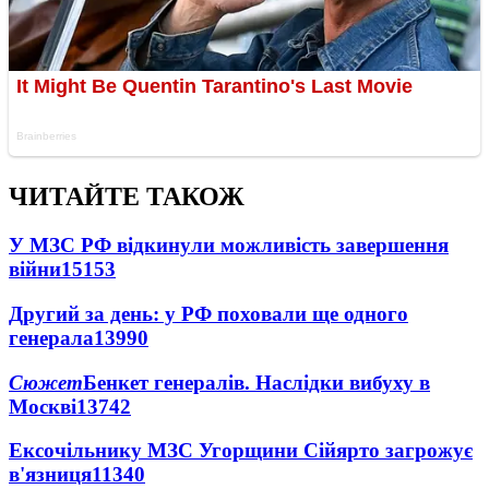
ЧИТАЙТЕ ТАКОЖ
У МЗС РФ відкинули можливість завершення
війни
15153
Другий за день: у РФ поховали ще одного
генерала
13990
Сюжет
Бенкет генералів. Наслідки вибуху в
Москві
13742
Ексочільнику МЗС Угорщини Сійярто загрожує
в'язниця
11340