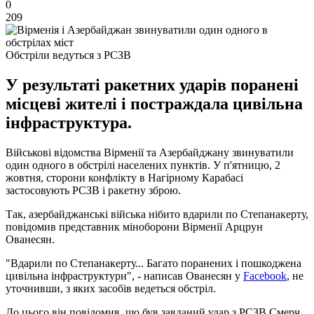
0
209
Обстріли ведуться з РСЗВ
У результаті ракетних ударів поранені
місцеві жителі і постраждала цивільна
інфраструктура.
Військові відомства Вірменії та Азербайджану звинуватили
один одного в обстрілі населених пунктів. У п'ятницю, 2
жовтня, сторони конфлікту в Нагірному Карабасі
застосовують РСЗВ і ракетну зброю.
Так, азербайджанські війська нібито вдарили по Степанакерту,
повідомив представник міноборони Вірменії Арцрун
Ованесян.
"Вдарили по Степанакерту... Багато поранених і пошкоджена
цивільна інфраструктури", - написав Ованесян у
Facebook
, не
уточнивши, з яких засобів ведеться обстріл.
До цього він повідомив, що був завданий удар з РСЗВ Смерч