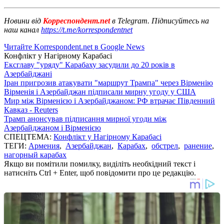
Новини від
Корреспондент.net
в Telegram. Підписуйтесь на
наш канал
https://t.me/korrespondentnet
Читайте Korrespondent.net в Google News
Конфлікт у Нагірному Карабасі
Ексглаву "уряду" Карабаху засудили до 20 років в
Азербайджані
Іран пригрозив атакувати "маршрут Трампа" через Вірменію
Вірменія і Азербайджан підписали мирну угоду у США
Мир між Вірменією і Азербайджаном: РФ втрачає Південний
Кавказ - Reuters
Трамп анонсував підписання мирної угоди між
Азербайджаном і Вірменією
СПЕЦТЕМА:
Конфлікт у Нагірному Карабасі
ТЕГИ:
Армения
,
Азербайджан
,
Карабах
,
обстрел
,
ранение
,
нагорный карабах
Якщо ви помітили помилку, виділіть необхідний текст і
натисніть Ctrl + Enter, щоб повідомити про це редакцію.