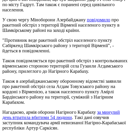
по місту Гадрут. Там також є поранені серед цивільного
населення.
У свою чергу Міноборони Азербайджану
повідомило
про
ракетний обстріл з території Вірменії населеного пункту в
Шамкірському районі на заході країни.
"Противник веде ракетний обстріл населеного пункту
Сабіркенд Шамкірського району з території Вірменії", -
йдеться в повідомленні.
Також повідомляється про ракетний обстріл з контрольованих
вірменською стороною територій села Гузанли Агдамського
району, прилеглого до Нагірного Карабаху.
Також в азербайджанському оборонному відомстві заявили
про ракетний обстріл села Агдам Товузського району на
кордоні з Вірменією, а також населеного пункту Амірлі
Бардінського району на території, суміжній з Нагірним
Карабахом.
Нагадаємо, армія оборони Нагірного Карабаху
за минулий
день втратила вбитими 54 людини
. Такі дані озвучив
заступник командувача армії невизнаної Нагірно-Карабаської
республіки Артур Саркісян.