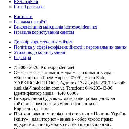
RSS-стрічки
E-mail розсилка
Контакти
Реклама на сайті
Використання матеріалів korrespondent.net
Правила користування сайтом
Договір користування сайтом
Політика у сфері конфіденційності і персональних даних
Угода щодо користування
Редакція
© 2000-2026, Korrespondent.net
Суб'єкт у сфері онлайн-медіа Назва онлайн-медіа –
«КореспонденТ.net» Адреса: 02091, місто Київ,
ХАРКІВСЬКЕ ШОСЕ, будинок 172-Б, офіс 208/1 E-mail:
sunlight@mediadim.com.ua
Телефон: 044-205-43-00
Ідентифікатор медіа – R40-06068
Використання будь-яких матеріалів, розміщених на
сайті, дозволяється за умови посилання на
Корреспондент.net.
При копіюванні матеріалів зі сторінки « Новини України
і світу» , для інтернет - видань - обов'язкове пряме
відкрите для пошукових систем гіперпосилання .