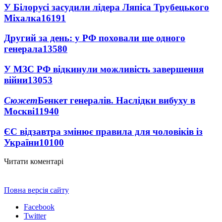
У Білорусі засудили лідера Ляпіса Трубецького
Міхалка
16191
Другий за день: у РФ поховали ще одного
генерала
13580
У МЗС РФ відкинули можливість завершення
війни
13053
Сюжет
Бенкет генералів. Наслідки вибуху в
Москві
11940
ЄС відзавтра змінює правила для чоловіків із
України
10100
Читати коментарі
Повна версія сайту
Facebook
Twitter