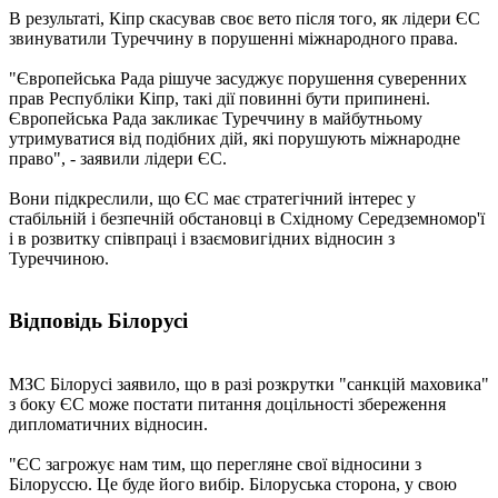
В результаті, Кіпр скасував своє вето після того, як лідери ЄС
звинуватили Туреччину в порушенні міжнародного права.
"Європейська Рада рішуче засуджує порушення суверенних
прав Республіки Кіпр, такі дії повинні бути припинені.
Європейська Рада закликає Туреччину в майбутньому
утримуватися від подібних дій, які порушують міжнародне
право", - заявили лідери ЄС.
Вони підкреслили, що ЄС має стратегічний інтерес у
стабільній і безпечній обстановці в Східному Середземномор'ї
і в розвитку співпраці і взаємовигідних відносин з
Туреччиною.
Відповідь Білорусі
МЗС Білорусі заявило, що в разі розкрутки "санкцій маховика"
з боку ЄС може постати питання доцільності збереження
дипломатичних відносин.
"ЄС загрожує нам тим, що перегляне свої відносини з
Білоруссю. Це буде його вибір. Білоруська сторона, у свою