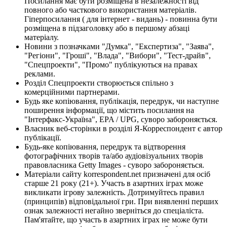
Посилання має бути розміщена в незалежності від
повного або часткового використання матеріалів.
Гіперпосилання ( для інтернет - видань) - повинна бути
розміщена в підзаголовку або в першому абзаці
матеріалу.
Новини з позначками "Думка", "Експертиза", "Заява",
"Регіони", "Гроші", "Влада", "Вибори", "Тест-драйв",
"Спецпроекти", "Промо" публікуються на правах
реклами.
Розділ Спецпроекти створюється спільно з
комерційними партнерами.
Будь яке копіювання, публікація, передрук, чи наступне
поширення інформації, що містить посилання на
"Інтерфакс-Україна", EPA / UPG, суворо забороняється.
Власник веб-сторінки в розділі Я-Корреспондент є автор
публікації.
Будь-яке копіювання, передрук та відтворення
фотографічних творів та/або аудіовізуальних творів
правовласника Getty Images - суворо забороняється.
Матеріали сайту korrespondent.net призначені для осіб
старше 21 року (21+). Участь в азартних іграх може
викликати ігрову залежність. Дотримуйтесь правил
(принципів) відповідальної гри. При виявленні перших
ознак залежності негайно зверніться до спеціаліста.
Пам'ятайте, що участь в азартних іграх не може бути