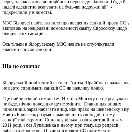
чергу, також готова до подібного перегляду відносин і буде й
надалі адекватно реагувати на будь-які недружні дії", -
підкреслили у відомстві.
МЗС Білорусі навіть заявило про введення санкцій проти ЄС у
відповідь на нещодавні домовленості саміту Євросоюзу щодо
білоруських санкцій.
Ось тільки в білоруському МЗС навіть не опублікували
власний список санкцій.
Що це означає
Білоруський політичний експерт Артем Шрайбман вважає, що
не варто сприймати санкції ЄС як важливу подію.
"Це найчистіший символізм. Ніхто в Мінську на це реагувати
не буде, нічию поведінку це не змінить. Ставки для вищих
чиновників зараз набагато вищі, ніж право на шенгенську візу.
Навіть Брюссель розуміє символічність своїх дій, і тому
санкції такі скромні. Список у кілька разів коротший, ніж у
2011 році, і без Лукашенка в ньому, при тому, що репресії
набагато жорсткіші. Ці санкції країни ЄС приймають