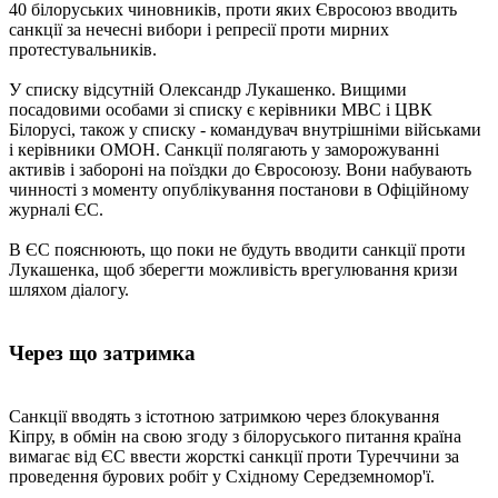
40 білоруських чиновників, проти яких Євросоюз вводить
санкції за нечесні вибори і репресії проти мирних
протестувальників.
У списку відсутній Олександр Лукашенко. Вищими
посадовими особами зі списку є керівники МВС і ЦВК
Білорусі, також у списку - командувач внутрішніми військами
і керівники ОМОН. Санкції полягають у заморожуванні
активів і забороні на поїздки до Євросоюзу. Вони набувають
чинності з моменту опублікування постанови в Офіційному
журналі ЄС.
В ЄС пояснюють, що поки не будуть вводити санкції проти
Лукашенка, щоб зберегти можливість врегулювання кризи
шляхом діалогу.
Через що затримка
Санкції вводять з істотною затримкою через блокування
Кіпру, в обмін на свою згоду з білоруського питання країна
вимагає від ЄС ввести жорсткі санкції проти Туреччини за
проведення бурових робіт у Східному Середземномор'ї.