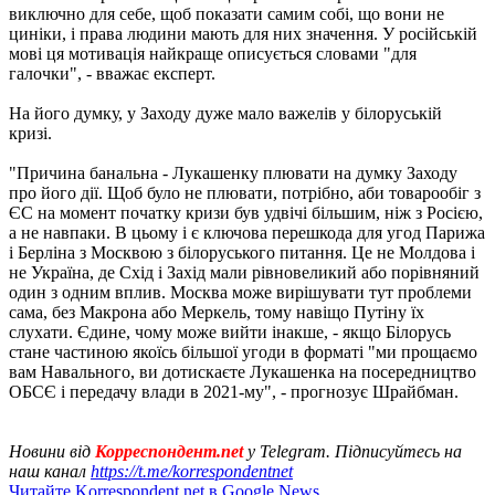
виключно для себе, щоб показати самим собі, що вони не
циніки, і права людини мають для них значення. У російській
мові ця мотивація найкраще описується словами "для
галочки", - вважає експерт.
На його думку, у Заходу дуже мало важелів у білоруській
кризі.
"Причина банальна - Лукашенку плювати на думку Заходу
про його дії. Щоб було не плювати, потрібно, аби товарообіг з
ЄС на момент початку кризи був удвічі більшим, ніж з Росією,
а не навпаки. В цьому і є ключова перешкода для угод Парижа
і Берліна з Москвою з білоруського питання. Це не Молдова і
не Україна, де Схід і Захід мали рівновеликий або порівняний
один з одним вплив. Москва може вирішувати тут проблеми
сама, без Макрона або Меркель, тому навіщо Путіну їх
слухати. Єдине, чому може вийти інакше, - якщо Білорусь
стане частиною якоїсь більшої угоди в форматі "ми прощаємо
вам Навального, ви дотискаєте Лукашенка на посередництво
ОБСЄ і передачу влади в 2021-му", - прогнозує Шрайбман.
Новини від
Корреспондент.net
у Telegram. Підписуйтесь на
наш канал
https://t.me/korrespondentnet
Читайте Korrespondent.net в Google News