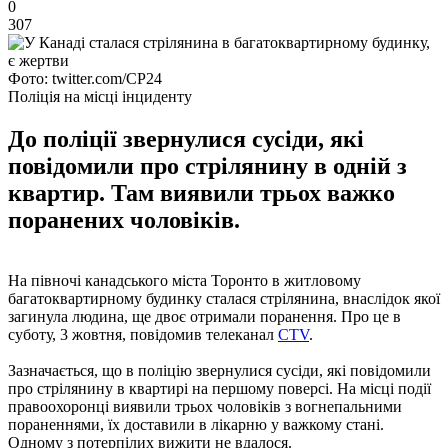
0
307
Фото: twitter.com/CP24
Поліція на місці інциденту
До поліції звернулися сусіди, які
повідомили про стрілянину в одній з
квартир. Там виявили трьох важко
поранених чоловіків.
На півночі канадського міста Торонто в житловому
багатоквартирному будинку сталася стрілянина, внаслідок якої
загинула людина, ще двоє отримали поранення. Про це в
суботу, 3 жовтня, повідомив телеканал
CTV
.
Зазначається, що в поліцію звернулися сусіди, які повідомили
про стрілянину в квартирі на першому поверсі. На місці події
правоохоронці виявили трьох чоловіків з вогнепальними
пораненнями, їх доставили в лікарню у важкому стані.
Одному з потерпілих вижити не вдалося.