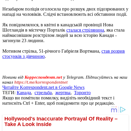
Незабаром поліція оголосила про розшук двох підозрюваних у
нападі на чоловіків. Слідчі встановлюють всі обставини події.
Як повідомлялося, в квітні в канадській провінції Нова
Шотландія в містечку Порталік
сталася стрілянина
, яка стала
наймасовішим розстрілом людей за всю історію Канади -
загинули 23 людини.
Мотивом стрілка, 51-річного Габріеля Вортмана,
став розрив
стосунків з дівчиною
.
Новини від
Корреспондент.net
у Telegram. Підписуйтесь на наш
канал
https://t.me/korrespondentnet
Читайте Korrespondent.net в Google News
ТЕГИ:
Канада
,
стрельба
,
жертвы
,
Торонто
Якщо ви помітили помилку, виділіть необхідний текст і
натисніть Ctrl + Enter, щоб повідомити про це редакцію.