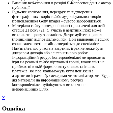
Власник веб-сторінки в розділі Я-Корреспондент є автор
публікації.
Будь-яке копіювання, передрук та відтворення
фотографічних творів та/або аудіовізуальних творів
правовласника Getty Images - суворо забороняється.
Матеріали сайту korrespondent.net призначені для осіб
старше 21 року (21+). Участь в азартних іграх може
викликати ігрову залежність. Дотримуйтесь правил
(принципів) відповідальної гри. При виявленні перших
ознак залежності негайно зверніться до спеціаліста.
Пам'ятайте, що участь в азартних іграх не може бути
джерелом доходів або альтернативою роботі.
Інформаційний ресурс korrespondent.net не проводить
ігри на реальні та/або віртуальні гроші, також сайт не
приймає ні в якій формі оплату ставок та інших
платежів, які пов’язані/можуть бути пов’язані з
азартними іграми, букмекерами чи тоталізаторами. Будь-
які матеріали на інформаційному ресурсі
korrespondent.net публікуються виключно в
інформаційних цілях.
X
Ошибка