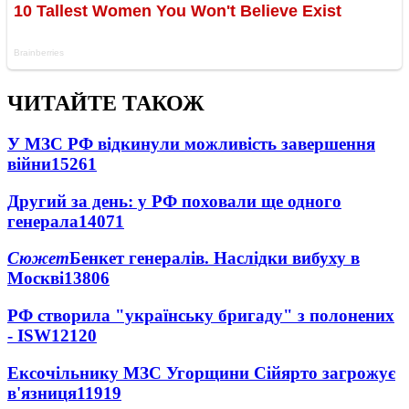
ЧИТАЙТЕ ТАКОЖ
У МЗС РФ відкинули можливість завершення
війни
15261
Другий за день: у РФ поховали ще одного
генерала
14071
Сюжет
Бенкет генералів. Наслідки вибуху в
Москві
13806
РФ створила "українську бригаду" з полонених
- ISW
12120
Ексочільнику МЗС Угорщини Сійярто загрожує
в'язниця
11919