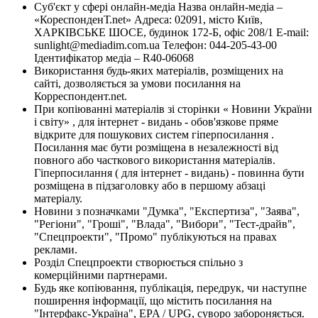
Суб'єкт у сфері онлайн-медіа Назва онлайн-медіа –
«КореспонденТ.net» Адреса: 02091, місто Київ,
ХАРКІВСЬКЕ ШОСЕ, будинок 172-Б, офіс 208/1 E-mail:
sunlight@mediadim.com.ua
Телефон: 044-205-43-00
Ідентифікатор медіа – R40-06068
Використання будь-яких матеріалів, розміщених на
сайті, дозволяється за умови посилання на
Корреспондент.net.
При копіюванні матеріалів зі сторінки « Новини України
і світу» , для інтернет - видань - обов'язкове пряме
відкрите для пошукових систем гіперпосилання .
Посилання має бути розміщена в незалежності від
повного або часткового використання матеріалів.
Гіперпосилання ( для інтернет - видань) - повинна бути
розміщена в підзаголовку або в першому абзаці
матеріалу.
Новини з позначками "Думка", "Експертиза", "Заява",
"Регіони", "Гроші", "Влада", "Вибори", "Тест-драйв",
"Спецпроекти", "Промо" публікуються на правах
реклами.
Розділ Спецпроекти створюється спільно з
комерційними партнерами.
Будь яке копіювання, публікація, передрук, чи наступне
поширення інформації, що містить посилання на
"Інтерфакс-Україна", EPA / UPG, суворо забороняється.