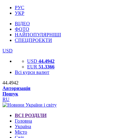
РУС
УКР
ВІДЕО
ФОТО
НАЙПОПУЛЯРНІШІ
СПЕЦПРОЕКТИ
USD
USD
44.4942
EUR
51.3366
Всі курси валют
44.4942
Авторизація
Пошук
RU
ВСІ РОЗДІЛИ
Головна
Україна
Місто
Світ