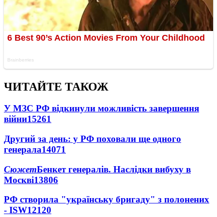
ЧИТАЙТЕ ТАКОЖ
У МЗС РФ відкинули можливість завершення
війни
15261
Другий за день: у РФ поховали ще одного
генерала
14071
Сюжет
Бенкет генералів. Наслідки вибуху в
Москві
13806
РФ створила "українську бригаду" з полонених
- ISW
12120