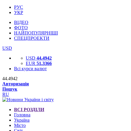
РУС
УКР
ВІДЕО
ФОТО
НАЙПОПУЛЯРНІШІ
СПЕЦПРОЕКТИ
USD
USD
44.4942
EUR
51.3366
Всі курси валют
44.4942
Авторизація
Пошук
RU
ВСІ РОЗДІЛИ
Головна
Україна
Місто
Світ