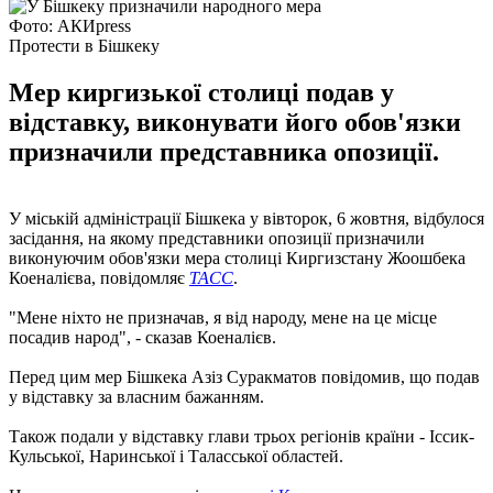
Фото: АКИpress
Протести в Бішкеку
Мер киргизької столиці подав у
відставку, виконувати його обов'язки
призначили представника опозиції.
У міській адміністрації Бішкека у вівторок, 6 жовтня, відбулося
засідання, на якому представники опозиції призначили
виконуючим обов'язки мера столиці Киргизстану Жоошбека
Коеналієва, повідомляє
ТАСС
.
"Мене ніхто не призначав, я від народу, мене на це місце
посадив народ", - сказав Коеналієв.
Перед цим мер Бішкека Азіз Суракматов повідомив, що подав
у відставку за власним бажанням.
Також подали у відставку глави трьох регіонів країни - Іссик-
Кульської, Наринської і Таласської областей.