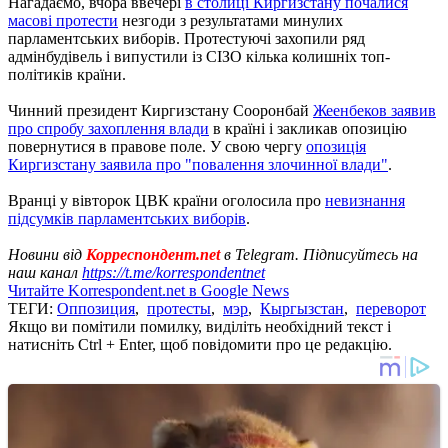
Нагадаємо, вчора ввечері
в столиці Киргизстану почалися
масові протести
незгоди з результатами минулих
парламентських виборів. Протестуючі захопили ряд
адмінбудівель і випустили із СІЗО кілька колишніх топ-
політиків країни.
Чинний президент Киргизстану Сооронбай
Жеенбеков заявив
про спробу захоплення влади
в країні і закликав опозицію
повернутися в правове поле. У свою чергу
опозиція
Киргизстану заявила про "повалення злочинної влади"
.
Вранці у вівторок ЦВК країни оголосила про
невизнання
підсумків парламентських виборів
.
Новини від
Корреспондент.net
в Telegram. Підписуйтесь на
наш канал
https://t.me/korrespondentnet
Читайте Korrespondent.net в Google News
ТЕГИ:
Оппозиция
,
протесты
,
мэр
,
Кыргызстан
,
переворот
Якщо ви помітили помилку, виділіть необхідний текст і
натисніть Ctrl + Enter, щоб повідомити про це редакцію.