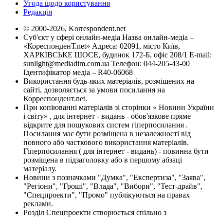
Угода щодо користування
Редакція
© 2000-2026, Korrespondent.net
Суб'єкт у сфері онлайн-медіа Назва онлайн-медіа –
«КореспонденТ.net» Адреса: 02091, місто Київ,
ХАРКІВСЬКЕ ШОСЕ, будинок 172-Б, офіс 208/1 E-mail:
sunlight@mediadim.com.ua
Телефон: 044-205-43-00
Ідентифікатор медіа – R40-06068
Використання будь-яких матеріалів, розміщених на
сайті, дозволяється за умови посилання на
Корреспондент.net.
При копіюванні матеріалів зі сторінки « Новини України
і світу» , для інтернет - видань - обов'язкове пряме
відкрите для пошукових систем гіперпосилання .
Посилання має бути розміщена в незалежності від
повного або часткового використання матеріалів.
Гіперпосилання ( для інтернет - видань) - повинна бути
розміщена в підзаголовку або в першому абзаці
матеріалу.
Новини з позначками "Думка", "Експертиза", "Заява",
"Регіони", "Гроші", "Влада", "Вибори", "Тест-драйв",
"Спецпроекти", "Промо" публікуються на правах
реклами.
Розділ Спецпроекти створюється спільно з