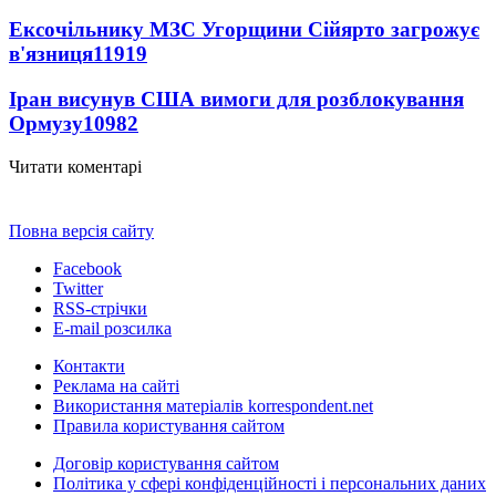
Ексочільнику МЗС Угорщини Сійярто загрожує
в'язниця
11919
Іран висунув США вимоги для розблокування
Ормузу
10982
Читати коментарі
Повна версія сайту
Facebook
Twitter
RSS-стрічки
E-mail розсилка
Контакти
Реклама на сайті
Використання матеріалів korrespondent.net
Правила користування сайтом
Договір користування сайтом
Політика у сфері конфіденційності і персональних даних