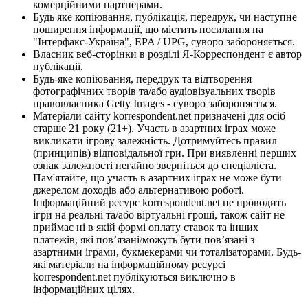
комерційними партнерами.
Будь яке копіювання, публікація, передрук, чи наступне
поширення інформації, що містить посилання на
"Інтерфакс-Україна", EPA / UPG, суворо забороняється.
Власник веб-сторінки в розділі Я-Корреспондент є автор
публікації.
Будь-яке копіювання, передрук та відтворення
фотографічних творів та/або аудіовізуальних творів
правовласника Getty Images - суворо забороняється.
Матеріали сайту korrespondent.net призначені для осіб
старше 21 року (21+). Участь в азартних іграх може
викликати ігрову залежність. Дотримуйтесь правил
(принципів) відповідальної гри. При виявленні перших
ознак залежності негайно зверніться до спеціаліста.
Пам'ятайте, що участь в азартних іграх не може бути
джерелом доходів або альтернативою роботі.
Інформаційний ресурс korrespondent.net не проводить
ігри на реальні та/або віртуальні гроші, також сайт не
приймає ні в якій формі оплату ставок та інших
платежів, які пов’язані/можуть бути пов’язані з
азартними іграми, букмекерами чи тоталізаторами. Будь-
які матеріали на інформаційному ресурсі
korrespondent.net публікуються виключно в
інформаційних цілях.