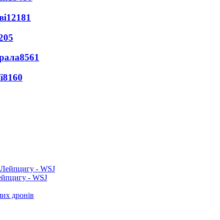
ві
12181
205
ерала
8561
ї
8160
ейпцигу - WSJ
мих дронів