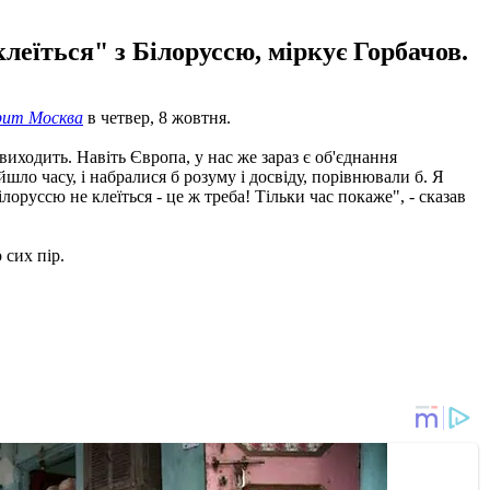
клеїться" з Білоруссю, міркує Горбачов.
рит Москва
в четвер, 8 жовтня.
 виходить. Навіть Європа, у нас же зараз є об'єднання
шло часу, і набралися б розуму і досвіду, порівнювали б. Я
лоруссю не клеїться - це ж треба! Тільки час покаже", - сказав
 сих пір.