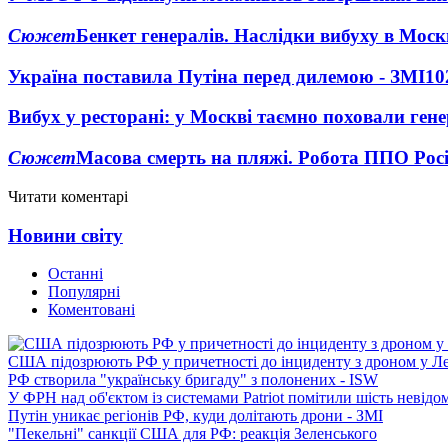
Сюжет
Бенкет генералів. Наслідки вибуху в Моск
Україна поставила Путіна перед дилемою - ЗМІ
10
Вибух у ресторані: у Москві таємно поховали ген
Сюжет
Масова смерть на пляжі. Робота ППО Росі
Читати коментарі
Новини світу
Останні
Популярні
Коментовані
США підозрюють РФ у причетності до інциденту з дроном у Л
РФ створила "українську бригаду" з полонених - ISW
У ФРН над об'єктом із системами Patriot помітили шість невідо
Путін уникає регіонів РФ, куди долітають дрони - ЗМІ
"Пекельні" санкції США для РФ: реакція Зеленського