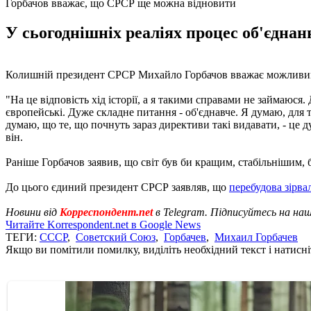
Горбачов вважає, що СРСР ще можна відновити
У сьогоднішніх реаліях процес об'єднанн
Колишній президент СРСР Михайло Горбачов вважає можливим 
"На це відповість хід історії, а я такими справами не займаюся.
європейські. Дуже складне питання - об'єднавче. Я думаю, для т
думаю, що те, що почнуть зараз директиви такі видавати, - це ду
він.
Раніше Горбачов заявив, що світ був би кращим, стабільнішим,
До цього єдиний президент СРСР заявляв, що
перебудова зірва
Новини від
Корреспондент.net
в Telegram. Підписуйтесь на на
Читайте Korrespondent.net в Google News
ТЕГИ:
СССР
,
Советский Союз
,
Горбачев
,
Михаил Горбачев
Якщо ви помітили помилку, виділіть необхідний текст і натисніт