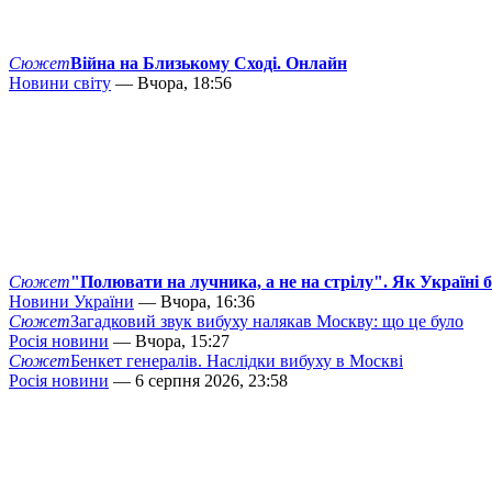
Сюжет
Війна на Близькому Сході. Онлайн
Новини світу
— Вчора, 18:56
Сюжет
"Полювати на лучника, а не на стрілу". Як Україні 
Новини України
— Вчора, 16:36
Сюжет
Загадковий звук вибуху налякав Москву: що це було
Росія новини
— Вчора, 15:27
Сюжет
Бенкет генералів. Наслідки вибуху в Москві
Росія новини
— 6 серпня 2026, 23:58