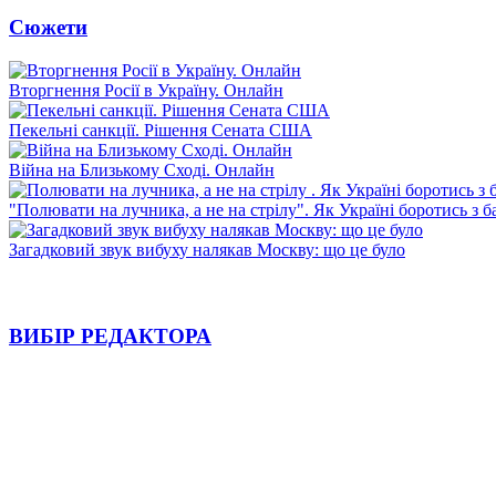
Сюжети
Вторгнення Росії в Україну. Онлайн
Пекельні санкції. Рішення Сената США
Війна на Близькому Сході. Онлайн
"Полювати на лучника, а не на стрілу". Як Україні боротись з 
Загадковий звук вибуху налякав Москву: що це було
ВИБІР РЕДАКТОРА