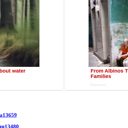
а
13659
ни
13480