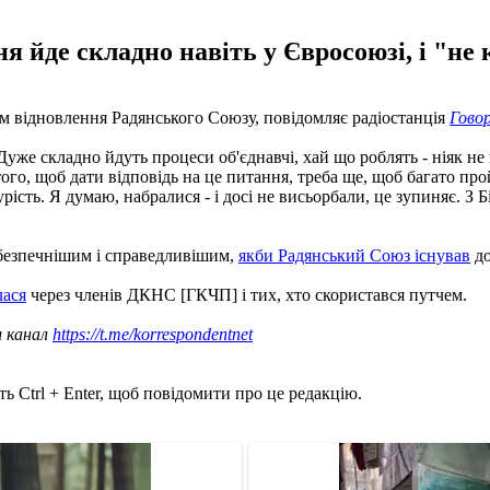
я йде складно навіть у Євросоюзі, і "не 
відновлення Радянського Союзу, повідомляє радіостанція
Гово
 Дуже складно йдуть процеси об'єднавчі, хай що роблять - ніяк не
ого, щоб дати відповідь на це питання, треба ще, щоб багато прой
рість. Я думаю, набралися - і досі не висьорбали, це зупиняє. З Бі
 безпечнішим і справедливішим,
якби Радянський Союз існував
до
лася
через членів ДКНС [ГКЧП] і тих, хто скористався путчем.
ш канал
https://t.me/korrespondentnet
ь Ctrl + Enter, щоб повідомити про це редакцію.