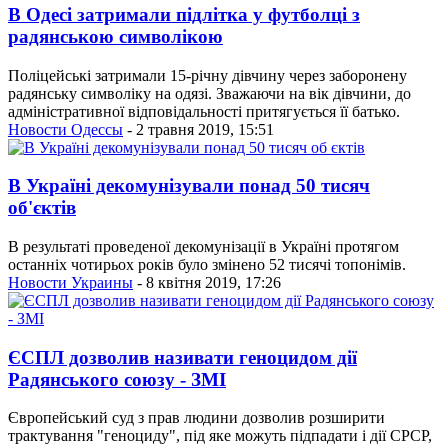
В Одесі затримали підлітка у футболці з
радянською символікою
Поліцейські затримали 15-річну дівчину через заборонену
радянську символіку на одязі. Зважаючи на вік дівчини, до
адміністративної відповідальності притягується її батько.
Новости Одессы
- 2 травня 2019, 15:51
В Україні декомунізували понад 50 тисяч
об'єктів
В результаті проведеної декомунізації в Україні протягом
останніх чотирьох років було змінено 52 тисячі топонімів.
Новости Украины
- 8 квітня 2019, 17:26
ЄСПЛ дозволив називати геноцидом дії
Радянського союзу - ЗМІ
Європейський суд з прав людини дозволив розширити
трактування "геноциду", під яке можуть підпадати і дії СРСР,