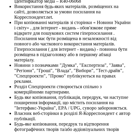
Ідентифікатор медіа – R40-06068
Використання будь-яких матеріалів, розміщених на
сайті, дозволяється за умови посилання на
Корреспондент.net.
При копіюванні матеріалів зі сторінки « Новини України
і світу» , для інтернет - видань - обов'язкове пряме
відкрите для пошукових систем гіперпосилання .
Посилання має бути розміщена в незалежності від
повного або часткового використання матеріалів.
Гіперпосилання ( для інтернет - видань) - повинна бути
розміщена в підзаголовку або в першому абзаці
матеріалу.
Новини з позначками "Думка", "Експертиза", "Заява",
"Регіони", "Гроші", "Влада", "Вибори", "Тест-драйв",
"Спецпроекти", "Промо" публікуються на правах
реклами.
Розділ Спецпроекти створюється спільно з
комерційними партнерами.
Будь яке копіювання, публікація, передрук, чи наступне
поширення інформації, що містить посилання на
"Інтерфакс-Україна", EPA / UPG, суворо забороняється.
Власник веб-сторінки в розділі Я-Корреспондент є автор
публікації.
Будь-яке копіювання, передрук та відтворення
фотографічних творів та/або аудіовізуальних творів