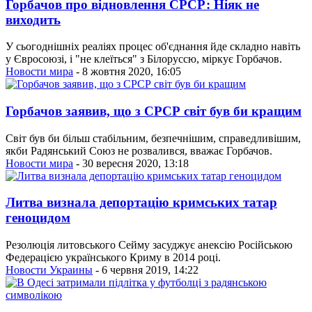
Горбачов про відновлення СРСР: Ніяк не
виходить
У сьогоднішніх реаліях процес об'єднання йде складно навіть
у Євросоюзі, і "не клеїться" з Білоруссю, міркує Горбачов.
Новости мира
- 8 жовтня 2020, 16:05
Горбачов заявив, що з СРСР світ був би кращим
Світ був би більш стабільним, безпечнішим, справедливішим,
якби Радянський Союз не розвалився, вважає Горбачов.
Новости мира
- 30 вересня 2020, 13:18
Литва визнала депортацію кримських татар
геноцидом
Резолюція литовського Сейму засуджує анексію Російською
Федерацією українського Криму в 2014 році.
Новости Украины
- 6 червня 2019, 14:22