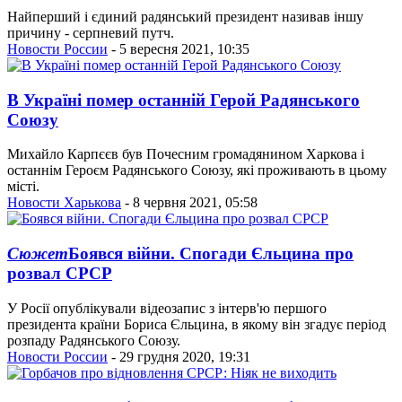
Найперший і єдиний радянський президент називав іншу
причину - серпневий путч.
Новости России
- 5 вересня 2021, 10:35
В Україні помер останній Герой Радянського
Союзу
Михайло Карпєєв був Почесним громадянином Харкова і
останнім Героєм Радянського Союзу, які проживають в цьому
місті.
Новости Харькова
- 8 червня 2021, 05:58
Сюжет
Боявся війни. Спогади Єльцина про
розвал СРСР
У Росії опублікували відеозапис з інтерв'ю першого
президента країни Бориса Єльцина, в якому він згадує період
розпаду Радянського Союзу.
Новости России
- 29 грудня 2020, 19:31