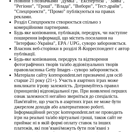
Новини з позначками "Думка", "Експертиза", "Заява",
"Регіони", "Гроші", "Влада", "Вибори", "Тест-драйв",
"Спецпроекти", "Промо" публікуються на правах
реклами.
Розділ Спецпроекти створюється спільно з
комерційними партнерами.
Будь яке копіювання, публікація, передрук, чи наступне
поширення інформації, що містить посилання на
"Інтерфакс-Україна", EPA / UPG, суворо забороняється.
Власник веб-сторінки в розділі Я-Корреспондент є автор
публікації.
Будь-яке копіювання, передрук та відтворення
фотографічних творів та/або аудіовізуальних творів
правовласника Getty Images - суворо забороняється.
Матеріали сайту korrespondent.net призначені для осіб
старше 21 року (21+). Участь в азартних іграх може
викликати ігрову залежність. Дотримуйтесь правил
(принципів) відповідальної гри. При виявленні перших
ознак залежності негайно зверніться до спеціаліста.
Пам'ятайте, що участь в азартних іграх не може бути
джерелом доходів або альтернативою роботі.
Інформаційний ресурс korrespondent.net не проводить
ігри на реальні та/або віртуальні гроші, також сайт не
приймає ні в якій формі оплату ставок та інших
платежів, які пов’язані/можуть бути пов’язані з