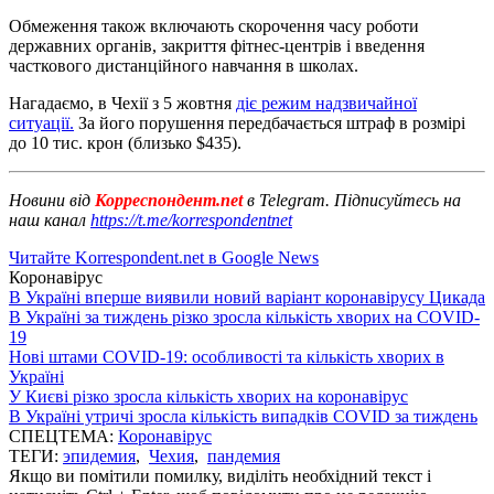
Обмеження також включають скорочення часу роботи
державних органів, закриття фітнес-центрів і введення
часткового дистанційного навчання в школах.
Нагадаємо, в Чехії з 5 жовтня
діє режим надзвичайної
ситуації.
За його порушення передбачається штраф в розмірі
до 10 тис. крон (близько $435).
Новини від
Корреспондент.net
в Telegram. Підписуйтесь на
наш канал
https://t.me/korrespondentnet
Читайте Korrespondent.net в Google News
Коронавірус
В Україні вперше виявили новий варіант коронавірусу Цикада
В Україні за тиждень різко зросла кількість хворих на COVID-
19
Нові штами COVID-19: особливості та кількість хворих в
Україні
У Києві різко зросла кількість хворих на коронавірус
В Україні утричі зросла кількість випадків COVID за тиждень
СПЕЦТЕМА:
Коронавірус
ТЕГИ:
эпидемия
,
Чехия
,
пандемия
Якщо ви помітили помилку, виділіть необхідний текст і