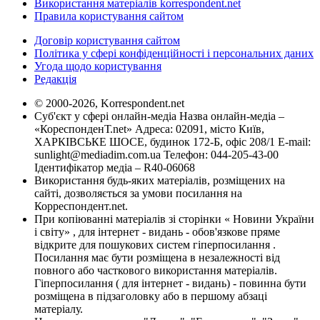
Використання матеріалів korrespondent.net
Правила користування сайтом
Договір користування сайтом
Політика у сфері конфіденційності і персональних даних
Угода щодо користування
Редакція
© 2000-2026, Korrespondent.net
Суб'єкт у сфері онлайн-медіа Назва онлайн-медіа –
«КореспонденТ.net» Адреса: 02091, місто Київ,
ХАРКІВСЬКЕ ШОСЕ, будинок 172-Б, офіс 208/1 E-mail:
sunlight@mediadim.com.ua
Телефон: 044-205-43-00
Ідентифікатор медіа – R40-06068
Використання будь-яких матеріалів, розміщених на
сайті, дозволяється за умови посилання на
Корреспондент.net.
При копіюванні матеріалів зі сторінки « Новини України
і світу» , для інтернет - видань - обов'язкове пряме
відкрите для пошукових систем гіперпосилання .
Посилання має бути розміщена в незалежності від
повного або часткового використання матеріалів.
Гіперпосилання ( для інтернет - видань) - повинна бути
розміщена в підзаголовку або в першому абзаці
матеріалу.