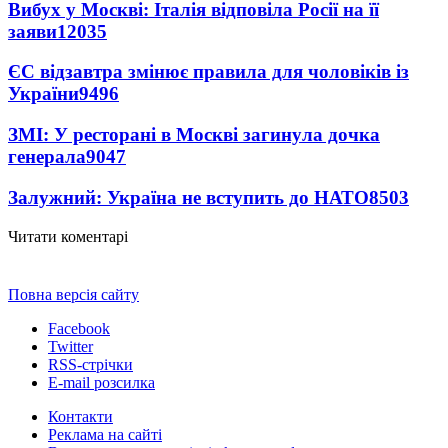
Вибух у Москві: Італія відповіла Росії на її
заяви
12035
ЄС відзавтра змінює правила для чоловіків із
України
9496
ЗМІ: У ресторані в Москві загинула дочка
генерала
9047
Залужний: Україна не вступить до НАТО
8503
Читати коментарі
Повна версія сайту
Facebook
Twitter
RSS-стрічки
E-mail розсилка
Контакти
Реклама на сайті