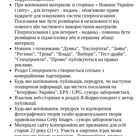
При копіюванні матеріалів зі сторінки « Новини України
і світу» , для інтернет - видань - обов'язкове пряме
відкрите для пошукових систем гіперпосилання .
Посилання має бути розміщена в незалежності від
повного або часткового використання матеріалів.
Гіперпосилання ( для інтернет - видань) - повинна бути
розміщена в підзаголовку або в першому абзаці
матеріалу.
Новини з позначками "Думка", "Експертиза", "Заява",
"Регіони", "Гроші", "Влада", "Вибори", "Тест-драйв",
"Спецпроекти", "Промо" публікуються на правах
реклами.
Розділ Спецпроекти створюється спільно з
комерційними партнерами.
Будь яке копіювання, публікація, передрук, чи наступне
поширення інформації, що містить посилання на
"Інтерфакс-Україна", EPA / UPG, суворо забороняється.
Власник веб-сторінки в розділі Я-Корреспондент є автор
публікації.
Будь-яке копіювання, передрук та відтворення
фотографічних творів та/або аудіовізуальних творів
правовласника Getty Images - суворо забороняється.
Матеріали сайту korrespondent.net призначені для осіб
старше 21 року (21+). Участь в азартних іграх може
викликати ігрову залежність. Дотримуйтесь правил