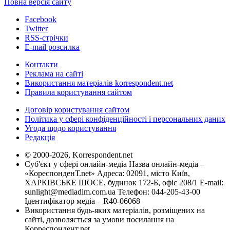
Повна версія сайту
Facebook
Twitter
RSS-стрічки
E-mail розсилка
Контакти
Реклама на сайті
Використання матеріалів korrespondent.net
Правила користування сайтом
Договір користування сайтом
Політика у сфері конфіденційності і персональних даних
Угода щодо користування
Редакція
© 2000-2026, Korrespondent.net
Суб'єкт у сфері онлайн-медіа Назва онлайн-медіа –
«КореспонденТ.net» Адреса: 02091, місто Київ,
ХАРКІВСЬКЕ ШОСЕ, будинок 172-Б, офіс 208/1 E-mail:
sunlight@mediadim.com.ua
Телефон: 044-205-43-00
Ідентифікатор медіа – R40-06068
Використання будь-яких матеріалів, розміщених на
сайті, дозволяється за умови посилання на
Корреспондент.net.