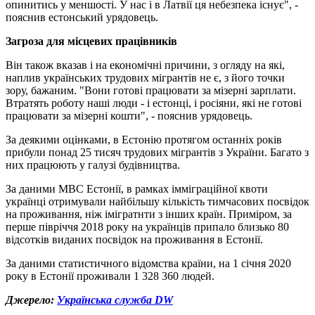
опинитись у меншості. У нас і в Латвії ця небезпека існує", -
пояснив естонський урядовець.
Загроза для місцевих працівників
Він також вказав і на економічні причини, з огляду на які,
наплив українських трудових мігрантів не є, з його точки
зору, бажаним. "Вони готові працювати за мізерні зарплати.
Втратять роботу наші люди - і естонці, і росіяни, які не готові
працювати за мізерні кошти", - пояснив урядовець.
За деякими оцінками, в Естонію протягом останніх років
прибули понад 25 тисяч трудових мігрантів з України. Багато з
них працюють у галузі будівництва.
За даними МВС Естонії, в рамках імміграційної квоти
українці отримували найбільшу кількість тимчасових посвідок
на проживання, ніж імігратнти з інших країн. Приміром, за
перше півріччя 2018 року на українців припало близько 80
відсотків виданих посвідок на проживання в Естонії.
За даними статистичного відомства країни, на 1 січня 2020
року в Естонії проживали 1 328 360 людей.
Джерело:
Українська служба DW