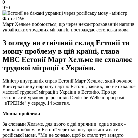
0
970
Фото: DW
Март Хельме побоюється, що через неконтрольований наплив
українських трудових мігрантів постраждає естонська мова
З огляду на етнічний склад Естонії та
мовну проблему в цій країні, глава
МВС Естонії Март Хельме не схвалює
трудової міграції з України.
Міністр внутрішніх справ Естонії Март Хельме, який очолює
Консервативну народну партію Естонії, заявив, що не схвалює
масової трудової міграції з України в Естонію. Про це
естонський урядовець розповів Deutsche Welle в програмі
"вТРЕНde" у середу, 14 жовтня.
Мовна проблема
За словами Хельме, для цього є дві причини, одна з яких -
мовна проблема в Естонії через загрозу зростання ваги
російської мови. "Ми не хочемо, щоб їх стало тут занадто