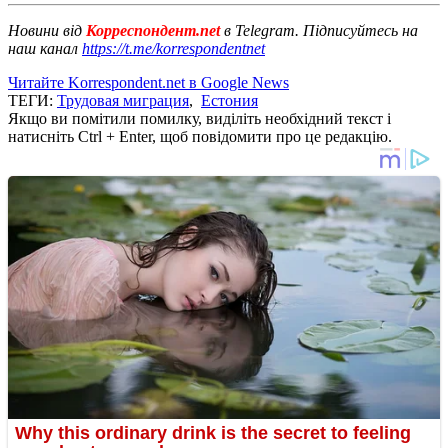
Новини від
Корреспондент.net
в Telegram. Підписуйтесь на
наш канал
https://t.me/korrespondentnet
Читайте Korrespondent.net в Google News
ТЕГИ:
Трудовая миграция
,
Естония
Якщо ви помітили помилку, виділіть необхідний текст і
натисніть Ctrl + Enter, щоб повідомити про це редакцію.