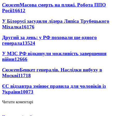
Сюжет
Масова смерть на пляжі. Робота ППО
Росії
16612
У Білорусі засудили лідера Ляпіса Трубецького
Міхалка
16176
Другий за день: у РФ поховали ще одного
генерала
13524
У МЗС РФ відкинули можливість завершення
війни
12666
Сюжет
Бенкет генералів. Наслідки вибуху в
Москві
11718
ЄС відзавтра змінює правила для чоловіків із
України
10073
Читати коментарі