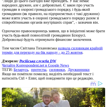
"Люди до цього сьогодні вже приходять. У нас немає
народних дружин, але є добровільні. Є закон про участь
громадян в охороні громадського порядку, і будь-який
громадянин (як правило, на підприємствах є такі дружини)
може взяти участь в охороні громадського порядку разом зі
співробітниками органів внутрішніх справ", - зазначив він.
Одночасно правоохоронець заявив, що в ініціативі може брати
участь будь-який повнолітній громадянин Білорусі.
Добровольці будуть отримувати фінансове заохочення.
Тим часом Світлана Тихановська
назвала силовикам крайній
термін для переходу на бік народу - до 25 жовтня
.
Джерело:
Російська служба DW
Читайте Korrespondent.net в Google News
ТЕГИ:
Беларусь
,
протесты
,
силовики
,
Дружинники
Якщо ви помітили помилку, виділіть необхідний текст і
натисніть Ctrl + Enter, щоб повідомити про це редакцію.