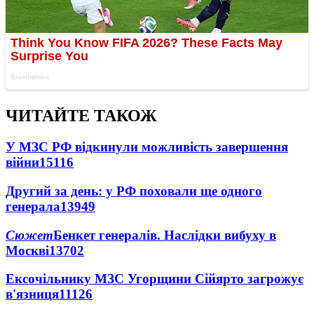
ЧИТАЙТЕ ТАКОЖ
У МЗС РФ відкинули можливість завершення
війни
15116
Другий за день: у РФ поховали ще одного
генерала
13949
Сюжет
Бенкет генералів. Наслідки вибуху в
Москві
13702
Ексочільнику МЗС Угорщини Сійярто загрожує
в'язниця
11126