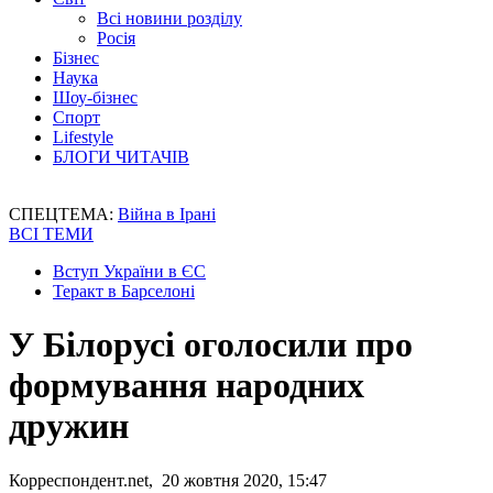
Всі новини розділу
Росія
Бізнес
Наука
Шоу-бізнес
Спорт
Lifestyle
БЛОГИ ЧИТАЧІВ
СПЕЦТЕМА:
Війна в Ірані
ВСІ ТЕМИ
Вступ України в ЄС
Теракт в Барселоні
У Білорусі оголосили про
формування народних
дружин
Корреспондент.net, 20 жовтня 2020, 15:47