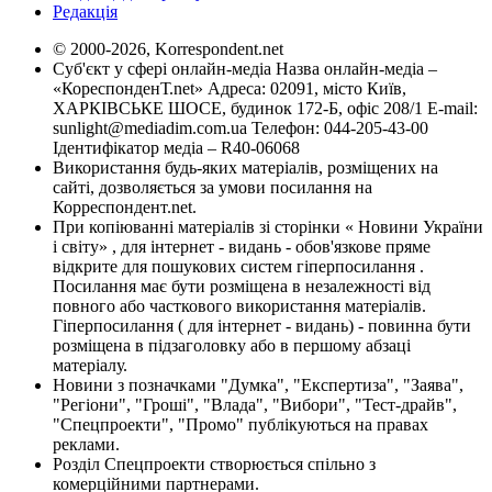
Редакція
© 2000-2026, Korrespondent.net
Суб'єкт у сфері онлайн-медіа Назва онлайн-медіа –
«КореспонденТ.net» Адреса: 02091, місто Київ,
ХАРКІВСЬКЕ ШОСЕ, будинок 172-Б, офіс 208/1 E-mail:
sunlight@mediadim.com.ua
Телефон: 044-205-43-00
Ідентифікатор медіа – R40-06068
Використання будь-яких матеріалів, розміщених на
сайті, дозволяється за умови посилання на
Корреспондент.net.
При копіюванні матеріалів зі сторінки « Новини України
і світу» , для інтернет - видань - обов'язкове пряме
відкрите для пошукових систем гіперпосилання .
Посилання має бути розміщена в незалежності від
повного або часткового використання матеріалів.
Гіперпосилання ( для інтернет - видань) - повинна бути
розміщена в підзаголовку або в першому абзаці
матеріалу.
Новини з позначками "Думка", "Експертиза", "Заява",
"Регіони", "Гроші", "Влада", "Вибори", "Тест-драйв",
"Спецпроекти", "Промо" публікуються на правах
реклами.
Розділ Спецпроекти створюється спільно з
комерційними партнерами.