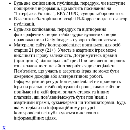
Будь яке копіювання, публікація, передрук, чи наступне
поширення інформації, що містить посилання на
"Інтерфакс-Україна", EPA / UPG, суворо забороняється.
Власник веб-сторінки в розділі Я-Корреспондент є автор
публікації.
Будь-яке копіювання, передрук та відтворення
фотографічних творів та/або аудіовізуальних творів
правовласника Getty Images - суворо забороняється.
Матеріали сайту korrespondent.net призначені для осіб
старше 21 року (21+). Участь в азартних іграх може
викликати ігрову залежність. Дотримуйтесь правил
(принципів) відповідальної гри. При виявленні перших
ознак залежності негайно зверніться до спеціаліста.
Пам'ятайте, що участь в азартних іграх не може бути
джерелом доходів або альтернативою роботі.
Інформаційний ресурс korrespondent.net не проводить
ігри на реальні та/або віртуальні гроші, також сайт не
приймає ні в якій формі оплату ставок та інших
платежів, які пов’язані/можуть бути пов’язані з
азартними іграми, букмекерами чи тоталізаторами. Будь-
які матеріали на інформаційному ресурсі
korrespondent.net публікуються виключно в
інформаційних цілях.
X