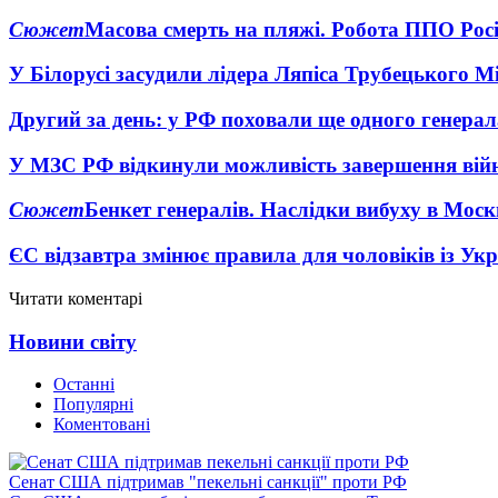
Сюжет
Масова смерть на пляжі. Робота ППО Росі
У Білорусі засудили лідера Ляпіса Трубецького М
Другий за день: у РФ поховали ще одного генерал
У МЗС РФ відкинули можливість завершення вій
Сюжет
Бенкет генералів. Наслідки вибуху в Моск
ЄС відзавтра змінює правила для чоловіків із Ук
Читати коментарі
Новини світу
Останні
Популярні
Коментовані
Сенат США підтримав "пекельні санкції" проти РФ