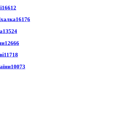
ї
16612
іхалка
16176
а
13524
ни
12666
ві
11718
раїни
10073