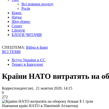
Всі новини розділу
Росія
Бізнес
Наука
Шоу-бізнес
Спорт
Lifestyle
БЛОГИ ЧИТАЧІВ
СПЕЦТЕМА:
Війна в Ірані
ВСІ ТЕМИ
Вступ України в ЄС
Теракт в Барселоні
Країни НАТО витратять на об
Корреспондент.net, 21 жовтня 2020, 14:15
0
272
Навчання країн НАТО в Північній Атлантиці