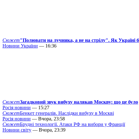
Сюжет
"Полювати на лучника, а не на стрілу". Як Україні 
Новини України
— 16:36
Сюжет
Загадковий звук вибуху налякав Москву: що це було
Росія новини
— 15:27
Сюжет
Бенкет генералів. Наслідки вибуху в Москві
Росія новини
— Вчора, 23:58
Сюжет
Брудні технології. Атаки РФ на вибори у Франції
Новини світу
— Вчора, 23:39