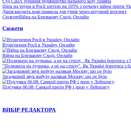
Суд США зупинив будівництво бального залу Трампа
Ціни на труни в Росії злетіли на 105% з початку війни проти У
Данія вводить нові правила для учнів через штучний інтелект
Сюжет
Війна на Близькому Сході. Онлайн
Сюжети
Вторгнення Росії в Україну. Онлайн
Війна на Близькому Сході. Онлайн
"Полювати на лучника, а не на стрілу". Як Україні боротись з 
Загадковий звук вибуху налякав Москву: що це було
Підсумки 06.08: Санкції проти РФ і дрон у Лейпцигу
ВИБІР РЕДАКТОРА