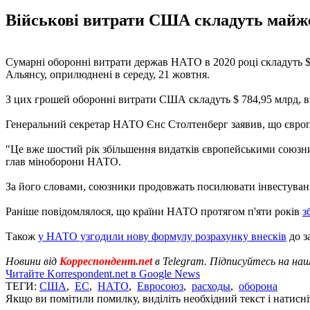
Військові витрати США складуть майже $
Сумарні оборонні витрати держав НАТО в 2020 році складуть $ 1
Альянсу, оприлюднені в середу, 21 жовтня.
З цих грошей оборонні витрати США складуть $ 784,95 млрд, в
Генеральний секретар НАТО Єнс Столтенберг заявив, що європе
"Це вже шостий рік збільшення видатків європейськими союзник
глав міноборони НАТО.
За його словами, союзники продовжать посилювати інвестування 
Раніше повідомлялося, що країни НАТО протягом п'яти років
з
Також
у НАТО узгодили нову формулу розрахунку внесків
до з
Новини від
Корреспондент.net
в Telegram. Підписуйтесь на на
Читайте Korrespondent.net в Google News
ТЕГИ:
США
,
ЕС
,
НАТО
,
Евросоюз
,
расходы
,
оборона
Якщо ви помітили помилку, виділіть необхідний текст і натисніт