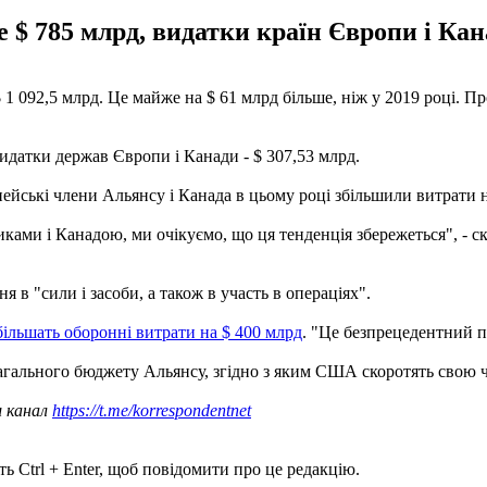
 785 млрд, видатки країн Європи і Кана
 092,5 млрд. Це майже на $ 61 млрд більше, ніж у 2019 році. Пр
идатки держав Європи і Канади - $ 307,53 млрд.
йські члени Альянсу і Канада в цьому році збільшили витрати н
ами і Канадою, ми очікуємо, що ця тенденція збережеться", - ск
в "сили і засоби, а також в участь в операціях".
більшать оборонні витрати на $ 400 млрд
. "Це безпрецедентний п
агального бюджету Альянсу, згідно з яким США скоротять свою ч
ш канал
https://t.me/korrespondentnet
ь Ctrl + Enter, щоб повідомити про це редакцію.